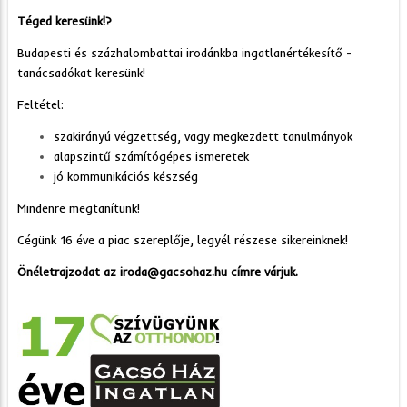
Téged keresünk!?
Budapesti és százhalombattai irodánkba ingatlanértékesítő -
tanácsadókat keresünk!
Feltétel:
szakirányú végzettség, vagy megkezdett tanulmányok
alapszintű számítógépes ismeretek
jó kommunikációs készség
Mindenre megtanítunk!
Cégünk 16 éve a piac szereplője, legyél részese sikereinknek!
Önéletrajzodat az iroda@gacsohaz.hu címre várjuk.