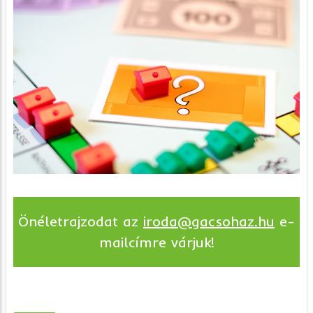
Önéletrajzodat az
iroda@gacsohaz.hu
e-
mailcímre várjuk!