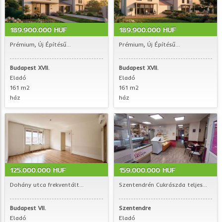
189.900.000 HUF
189.900.000 HUF
Prémium, Új Építésű...
Prémium, Új Építésű...
Budapest XVII.
Budapest XVII.
Eladó
Eladó
161 m2
161 m2
ház
ház
125.000.000 HUF
159.000.000 HUF
Dohány utca frekventált...
Szentendrén Cukrászda teljes...
Budapest VII.
Szentendre
Eladó
Eladó