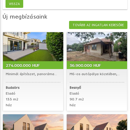
VISSZA
Új megbízásaink
TOVÁBB AZ INGATLAN KERESŐRE
274.000.000 HUF
36.900.000 HUF
Minimál építészet, panoráma...
M6-os autópálya közelében,...
Budaörs
Besnyő
Eladó
Eladó
133 m2
90.7 m2
ház
ház