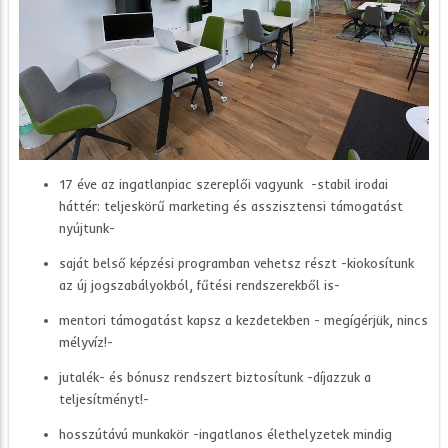
17 éve az ingatlanpiac szereplői vagyunk -stabil irodai
háttér: teljeskörű marketing és asszisztensi támogatást
nyújtunk-
saját belső képzési programban vehetsz részt -kiokosítunk
az új jogszabályokból, fűtési rendszerekből is-
mentori támogatást kapsz a kezdetekben - megígérjük, nincs
mélyvíz!-
jutalék- és bónusz rendszert biztosítunk -díjazzuk a
teljesítményt!-
hosszútávú munkakör -ingatlanos élethelyzetek mindig