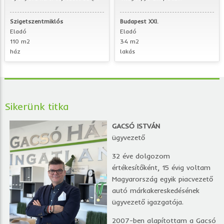
Szigetszentmiklós
Budapest XXI.
Eladó
Eladó
110 m2
34 m2
ház
lakás
Sikerünk titka
GACSÓ ISTVÁN
ügyvezető
32 éve dolgozom
értékesítőként, 15 évig voltam
Magyarország egyik piacvezető
autó márkakereskedésének
ügyvezető igazgatója.
2007-ben alapítottam a Gacsó