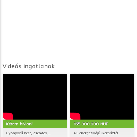
Videós ingatlanok
Kérem hívjon!
165.000.000 HUF
Gyönyörű kert, csendes,...
A+ energetikájú ikerházfél...