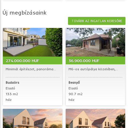
Új megbízásaink
TOVÁBB AZ INGATLAN KERESŐRE
274.000.000 HUF
36.900.000 HUF
Minimál építészet, panoráma...
M6-os autópálya közelében,...
Budaörs
Besnyő
Eladó
Eladó
133 m2
90.7 m2
ház
ház