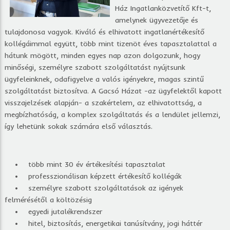
Ház Ingatlanközvetítő Kft-t,
amelynek ügyvezetője és
tulajdonosa vagyok. Kiváló és elhivatott ingatlanértékesítő
kollégáimmal együtt, több mint tizenöt éves tapasztalattal a
hátunk mögött, minden egyes nap azon dolgozunk, hogy
minőségi, személyre szabott szolgáltatást nyújtsunk
ügyfeleinknek, odafigyelve a valós igényekre, magas szintű
szolgáltatást biztosítva. A Gacsó Házat -az ügyfelektől kapott
visszajelzések alapján- a szakértelem, az elhivatottság, a
megbízhatóság, a komplex szolgáltatás és a lendület jellemzi,
így lehetünk sokak számára első választás.
• több mint 30 év értékesítési tapasztalat
• professzionálisan képzett értékesítő kollégák
• személyre szabott szolgáltatások az igények
felmérésétől a költözésig
• egyedi jutalékrendszer
• hitel, biztosítás, energetikai tanúsítvány, jogi háttér