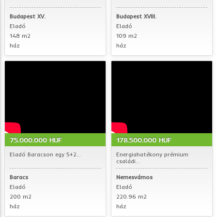
Budapest XV.
Budapest XVIII.
Eladó
Eladó
148 m2
109 m2
ház
ház
75.000.000 HUF
178.500.000 HUF
Eladó Baracson egy 5+2...
Energiahatékony prémium
családi...
Baracs
Nemesvámos
Eladó
Eladó
200 m2
220.96 m2
ház
ház