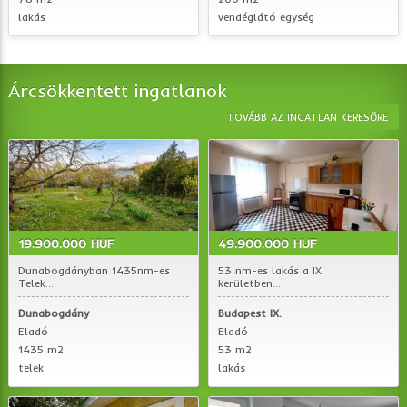
lakás
vendéglátó egység
Árcsökkentett ingatlanok
TOVÁBB AZ INGATLAN KERESŐRE
19.900.000 HUF
49.900.000 HUF
Dunabogdányban 1435nm-es
53 nm-es lakás a IX.
Telek...
kerületben...
Dunabogdány
Budapest IX.
Eladó
Eladó
1435 m2
53 m2
telek
lakás