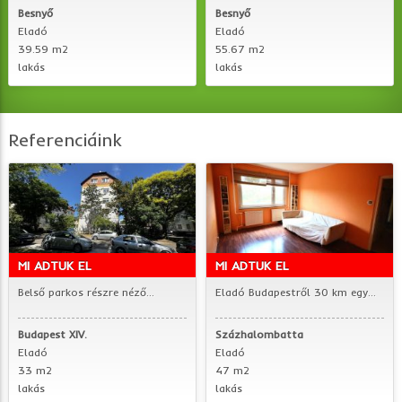
Besnyő
Besnyő
Eladó
Eladó
39.59 m2
55.67 m2
lakás
lakás
Referenciáink
MI ADTUK EL
MI ADTUK EL
Belső parkos részre néző...
Eladó Budapestről 30 km egy...
Budapest XIV.
Százhalombatta
Eladó
Eladó
33 m2
47 m2
lakás
lakás