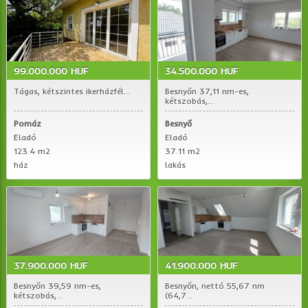
99.000.000 HUF
34.500.000 HUF
Tágas, kétszintes ikerházfél...
Besnyőn 37,11 nm-es,
kétszobás,...
Pomáz
Besnyő
Eladó
Eladó
123.4 m2
37.11 m2
ház
lakás
37.900.000 HUF
41.900.000 HUF
Besnyőn 39,59 nm-es,
Besnyőn, nettó 55,67 nm
kétszobás,...
(64,7...