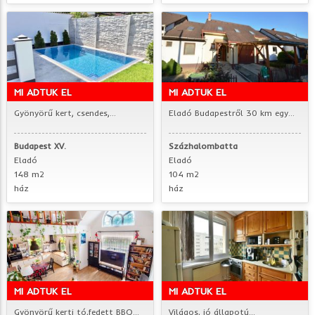
MI ADTUK EL
MI ADTUK EL
Gyönyörű kert, csendes,...
Eladó Budapestről 30 km egy...
Budapest XV.
Százhalombatta
Eladó
Eladó
148 m2
104 m2
ház
ház
MI ADTUK EL
MI ADTUK EL
Gyönyörű kerti tó,fedett BBQ...
Világos, jó állapotú...