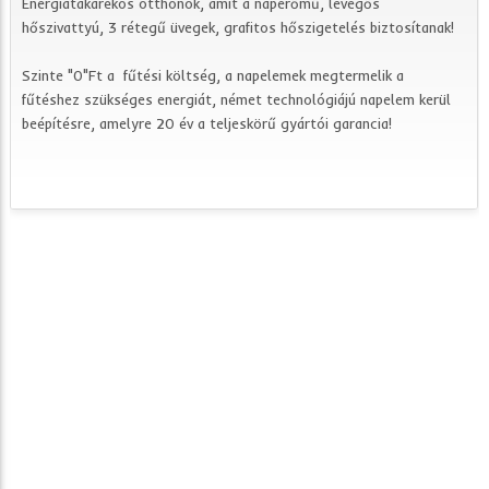
Energiatakarékos otthonok, amit a naperőmű, levegős
hőszivattyú, 3 rétegű üvegek, grafitos hőszigetelés biztosítanak!
Szinte "0"Ft a fűtési költség, a napelemek megtermelik a
fűtéshez szükséges energiát, német technológiájú napelem kerül
beépítésre, amelyre 20 év a teljeskörű gyártói garancia!