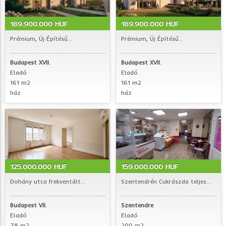
189.900.000 HUF
189.900.000 HUF
Prémium, Új Építésű...
Prémium, Új Építésű...
Budapest XVII.
Budapest XVII.
Eladó
Eladó
161 m2
161 m2
ház
ház
125.000.000 HUF
159.000.000 HUF
Dohány utca frekventált...
Szentendrén Cukrászda teljes...
Budapest VII.
Szentendre
Eladó
Eladó
78 m2
200 m2