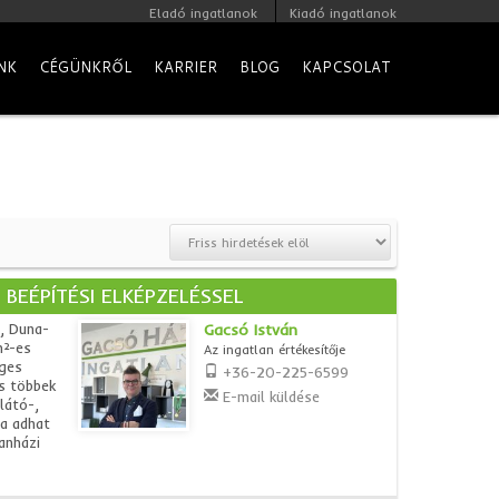
Eladó ingatlanok
Kiadó ingatlanok
NK
CÉGÜNKRŐL
KARRIER
BLOG
KAPCSOLAT
BEÉPÍTÉSI ELKÉPZELÉSSEL
d, Duna-
Gacsó István
m²-es
Az ingatlan értékesítője
eges
+36-20-225-6599
s többek
E-mail küldése
látó-,
ra adhat
anházi