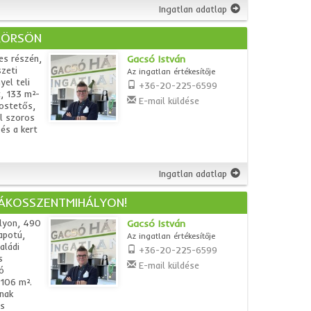
Ingatlan adatlap
AÖRSÖN
es részén,
Gacsó István
szeti
Az ingatlan értékesítője
el teli
+36-20-225-6599
, 133 m²-
E-mail küldése
postetős,
el szoros
és a kert
Ingatlan adatlap
RÁKOSSZENTMIHÁLYON!
ályon, 490
Gacsó István
apotú,
Az ingatlan értékesítője
aládi
+36-20-225-6599
s
E-mail küldése
ó
 106 m².
inak
es