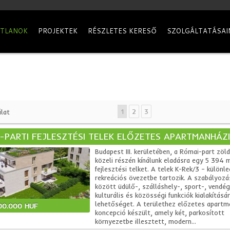
ATLANOK
PROJEKTEK
RÉSZLETES KERESŐ
SZOLGÁLTATÁSAI
1
2
3
lat
-PARTI FEJLESZTÉSI TELEK ELŐZETES APARTMANHÁZI 
Budapest III. kerületében, a Római-part zöl
közeli részén kínálunk eladásra egy 5 394 
fejlesztési telket. A telek K-Rek/3 – különl
rekreációs övezetbe tartozik. A szabályozá
között üdülő-, szálláshely-, sport-, vendég
kulturális és közösségi funkciók kialakításá
lehetőséget. A területhez előzetes apartm
00.000 HUF
koncepció készült, amely két, parkosított
környezetbe illesztett, modern...