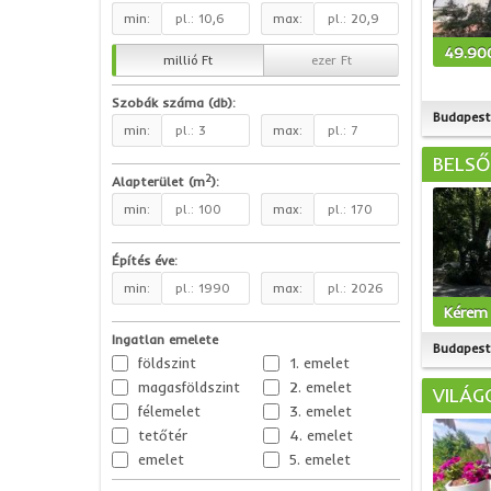
min:
max:
49.90
millió Ft
ezer Ft
Szobák száma (db):
Budapest 
min:
max:
BELSŐ
2
Alapterület (m
):
min:
max:
Építés éve:
min:
max:
Kérem 
Ingatlan emelete
Budapest 
földszint
1. emelet
magasföldszint
2. emelet
VILÁG
félemelet
3. emelet
tetőtér
4. emelet
emelet
5. emelet