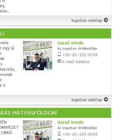
 is
ba,
lön...
Ingatlan adatlap
L!
osias
Gacsó István
e egy új
Az ingatlan értékesítője
n
+36-20-225-6599
aki
E-mail küldése
es
lasztás,
eresnek
m
s a
Ingatlan adatlap
LAKÁS MÁTYÁSFÖLDÖN!
ZÉN
Gacsó István
ÖRNYEZET
Az ingatlan értékesítője
 CIRKÓ
+36-20-225-6599