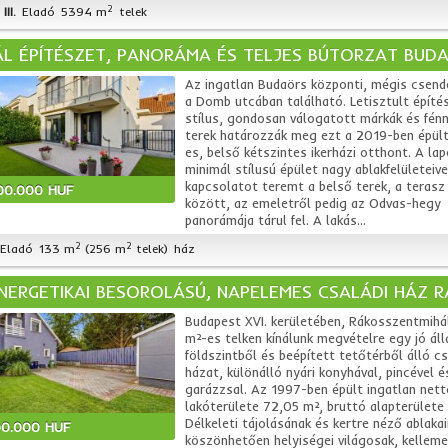
2
II.
Eladó
5394 m
telek
ÁL ÉPÍTÉSZET, PANORÁMA ÉS TELJES BÚTORZAT BUD
Az ingatlan Budaörs központi, mégis csend
a Domb utcában található. Letisztult építé
stílus, gondosan válogatott márkák és fénny
terek határozzák meg ezt a 2019-ben épült
es, belső kétszintes ikerházi otthont. A la
minimál stílusú épület nagy ablakfelületeiv
kapcsolatot teremt a belső terek, a terasz 
00.000 HUF
között, az emeletről pedig az Odvas-hegy
panorámája tárul fel. A lakás...
2
2
Eladó
133 m
(256 m
telek)
ház
NERGETIKAI BESOROLÁSÚ, NAPELEMES CSALÁDI HÁZ 
Budapest XVI. kerületében, Rákosszentmih
m²-es telken kínálunk megvételre egy jó áll
földszintből és beépített tetőtérből álló cs
házat, különálló nyári konyhával, pincével é
garázzsal. Az 1997-ben épült ingatlan nett
lakóterülete 72,05 m², bruttó alapterülete
Délkeleti tájolásának és kertre néző ablaka
00.000 HUF
köszönhetően helyiségei világosak, kellem