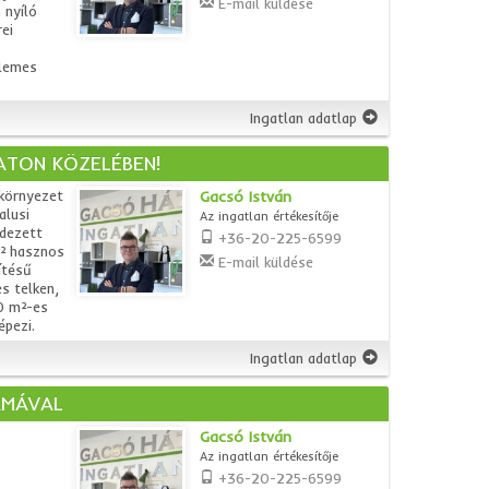
E-mail küldése
 nyíló
ei
llemes
Ingatlan adatlap
ATON KÖZELÉBEN!
környezet
Gacsó István
alusi
Az ingatlan értékesítője
dezett
+36-20-225-6599
m² hasznos
E-mail küldése
ítésű
s telken,
0 m²-es
épezi.
Ingatlan adatlap
ÁMÁVAL
Gacsó István
Az ingatlan értékesítője
+36-20-225-6599