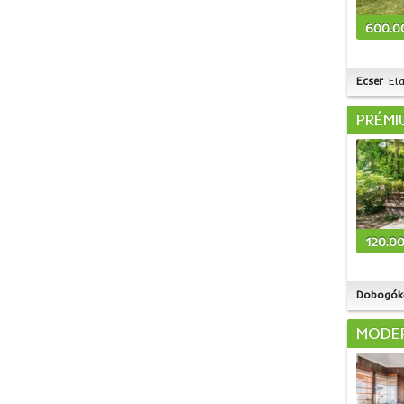
600.0
Ecser
El
PRÉMI
120.0
Dobogók
MODER