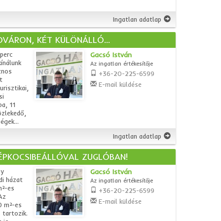
Ingatlan adatlap
VÁRON, KÉT KÜLÖNÁLLÓ...
 perc
Gacsó István
ínálunk
Az ingatlan értékesítője
znos
+36-20-225-6599
t
E-mail küldése
risztikai,
si
ba, 11
özlekedő,
égek...
Ingatlan adatlap
ÉPKOCSIBEÁLLÓVAL ZUGLÓBAN!
gy
Gacsó István
di házat
Az ingatlan értékesítője
m²-es
+36-20-225-6599
Az
E-mail küldése
10 m²-es
 tartozik.