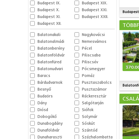
Budapest IX.
Budapest XIX.
Budapest X.
Budapest XXI.
Budapest 
Budapest XI.
Budapest XXII.
Budapest XII.
TÖBBF
Balatonakali
Nagykovácsi
Balatonalmádi
Nemesvámos
Balatonberény
Pécel
Balatonföldvár
Piliscsaba
Balatonfüred
Piliscsév
370.0
Balatonudvari
Pócsmegyer
Baracs
Pomáz
Bárdudvarnok
Pusztaszabolcs
Balatonf
Besnyő
Pusztazámor
Budaörs
Ráckeresztúr
CSALÁ
Dány
Salgótarján
Diósd
Siófok
Dobogókő
Solymár
Dunabogdány
Sóskút
Dunaföldvár
Szántód
Dunaharaszti
Százhalombatta