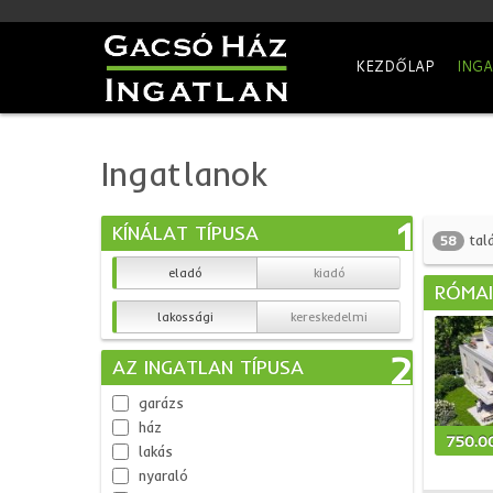
KEZDŐLAP
ING
Ingatlanok
1
KÍNÁLAT TÍPUSA
talá
58
eladó
kiadó
RÓMAI
lakossági
kereskedelmi
2
AZ INGATLAN TÍPUSA
garázs
ház
750.0
lakás
nyaraló