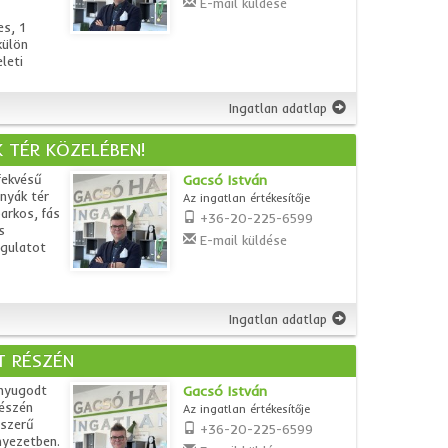
E-mail küldése
s, 1
külön
leti
Ingatlan adatlap
 TÉR KÖZELÉBEN!
fekvésű
Gacsó István
nyák tér
Az ingatlan értékesítője
arkos, fás
+36-20-225-6599
s
E-mail küldése
ngulatot
Ingatlan adatlap
T RÉSZÉN
 nyugodt
Gacsó István
részén
Az ingatlan értékesítője
jszerű
+36-20-225-6599
nyezetben.