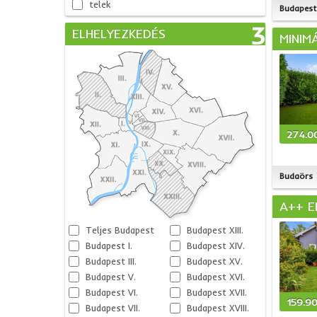
telek
Budapest I
3
ELHELYEZKEDÉS
MINIM
274.0
Budaörs
A++ E
Teljes Budapest
Budapest XIII.
Budapest I.
Budapest XIV.
Budapest III.
Budapest XV.
Budapest V.
Budapest XVI.
Budapest VI.
Budapest XVII.
159.9
Budapest VII.
Budapest XVIII.