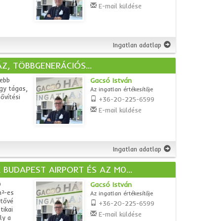
E-mail küldése
Ingatlan adatlap
Z, TÖBBGENERÁCIÓS...
tebb
Gacsó István
gy tágas,
Az ingatlan értékesítője
ővítési
+36-20-225-6599
E-mail küldése
Ingatlan adatlap
 BUDAPEST AIRPORT ÉS AZ M0...
0
Gacsó István
m²-es
Az ingatlan értékesítője
etővé
+36-20-225-6599
tikai
E-mail küldése
ly a