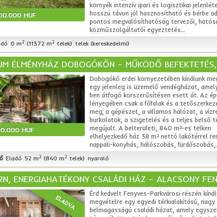
környék intenzív ipari és logisztikai jelenlét
hosszú távon jól hasznosítható és bérbe a
00.000 HUF
pontos megvalósíthatóság tervezői, hatós
közműszolgáltatói egyeztetés...
2
2
adó
0 m
(11372 m
telek)
telek (kereskedelmi)
UM ÉLMÉNYHÁZ DOBOGÓKŐN – MŰKÖDŐ BEFEKTETÉS, 
Dobogókő erdei környezetében kínálunk me
egy jelenleg is üzemelő vendégházat, ame
ben átfogó korszerűsítésen esett át. Az ép
lényegében csak a főfalak és a tetőszerke
meg; a gépészet, a villamos hálózat, a vízr
burkolatok, a szigetelés és a teljes belső t
megújult. A belterületi, 840 m²-es telken
00.000 HUF
elhelyezkedő ház 38 m² nettó lakótérrel ren
nappali-konyhás, hálószobás, fürdőszobás,..
2
2
ő
Eladó
52 m
(840 m
telek)
nyaraló
N, ENERGIAHATÉKONY CSALÁDI HÁZ – ALACSONY FE
Érd kedvelt Fenyves–Parkvárosi részén kíná
ELADVA
megvételre egy egyedi térkialakítású, nagy
belmagasságú családi házat, amely egysze