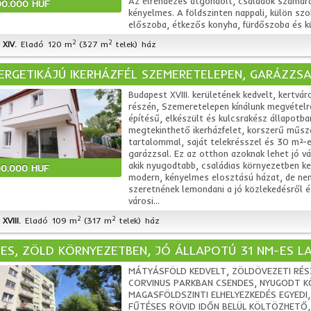
Az elrendezés átgondolt, családok számára
00.000 HUF
kényelmes. A földszinten nappali, külön szo
előszoba, étkezős konyha, fürdőszoba és kü
2
2
XIV.
Eladó
120 m
(327 m
telek)
ház
ERGETIKÁJÚ IKERHÁZFÉL SZEMERETELEPEN, GARÁZZSA
Budapest XVIII. kerületének kedvelt, kertvár
részén, Szemeretelepen kínálunk megvételr
építésű, elkészült és kulcsrakész állapotba
megtekinthető ikerházfelet, korszerű műsz
tartalommal, saját telekrésszel és 30 m²-
garázzsal. Ez az otthon azoknak lehet jó vá
akik nyugodtabb, családias környezetben k
00.000 HUF
modern, kényelmes elosztású házat, de ne
szeretnének lemondani a jó közlekedésről é
városi...
2
2
XVIII.
Eladó
109 m
(317 m
telek)
ház
ES, ZÖLD KÖRNYEZETBEN, JÓ ÁLLAPOTÚ 31 NM-ES 
MÁTYÁSFÖLD KEDVELT, ZÖLDÖVEZETI RÉS
CORVINUS PARKBAN CSENDES, NYUGODT K
MAGASFÖLDSZINTI ELHELYEZKEDÉS EGYEDI,
FŰTÉSES RÖVID IDŐN BELÜL KÖLTÖZHETŐ,