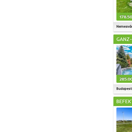
178.5
Nemesvá
GANZ-
285.0
Budapest 
BEFEK