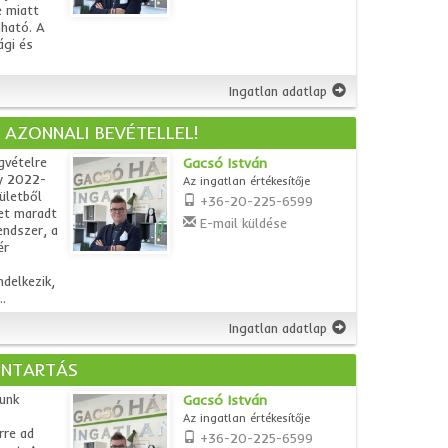
e miatt
dható. A
ági és
Ingatlan adatlap
AZONNALI BEVÉTELLEL!
gvételre
Gacsó István
ly 2022-
Az ingatlan értékesítője
ületből
+36-20-225-6599
zet maradt
E-mail küldése
endszer, a
ér
delkezik,
.
Ingatlan adatlap
NNTARTÁS
lunk
Gacsó István
Az ingatlan értékesítője
rre ad
+36-20-225-6599