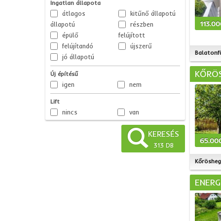
Ingatlan állapota
átlagos
kitűnő állapotú
113.0
állapotú
részben
épülő
felújított
felújítandó
újszerű
Balatonf
jó állapotú
KŐRÖS
Új építésű
igen
nem
Lift
nincs
van
KERESÉS
65.00
313 DB
Kőrösheg
ENERG