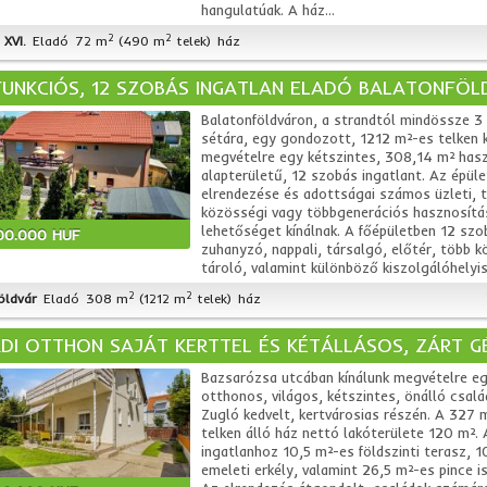
hangulatúak. A ház...
2
2
XVI.
Eladó
72 m
(490 m
telek)
ház
UNKCIÓS, 12 SZOBÁS INGATLAN ELADÓ BALATONFÖLD
Balatonföldváron, a strandtól mindössze 3
sétára, egy gondozott, 1212 m²-es telken k
megvételre egy kétszintes, 308,14 m² has
alapterületű, 12 szobás ingatlant. Az épüle
elrendezése és adottságai számos üzleti, tu
közösségi vagy többgenerációs hasznosítá
lehetőséget kínálnak. A főépületben 12 szo
00.000 HUF
zuhanyzó, nappali, társalgó, előtér, több k
tároló, valamint különböző kiszolgálóhelyis
2
2
öldvár
Eladó
308 m
(1212 m
telek)
ház
DI OTTHON SAJÁT KERTTEL ÉS KÉTÁLLÁSOS, ZÁRT G
Bazsarózsa utcában kínálunk megvételre e
otthonos, világos, kétszintes, önálló csalá
Zugló kedvelt, kertvárosias részén. A 327 
telken álló ház nettó lakóterülete 120 m². 
ingatlanhoz 10,5 m²-es földszinti terasz, 
emeleti erkély, valamint 26,5 m²-es pince is