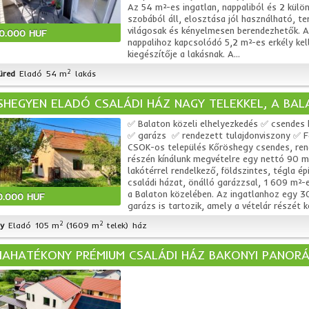
Az 54 m²-es ingatlan, nappaliból és 2 külön
szobából áll, elosztása jól használható, ter
világosak és kényelmesen berendezhetők. A
00.000 HUF
nappalihoz kapcsolódó 5,2 m²-es erkély ke
kiegészítője a lakásnak. A...
2
üred
Eladó
54 m
lakás
HEGYEN ELADÓ CSALÁDI HÁZ NAGY TELEKKEL, A BAL
✅ Balaton közeli elhelyezkedés ✅ csendes 
✅ garázs ✅ rendezett tulajdonviszony ✅ F
CSOK-os település Kőröshegy csendes, ren
részén kínálunk megvételre egy nettó 90 
lakótérrel rendelkező, földszintes, tégla ép
családi házat, önálló garázzsal, 1 609 m²-e
a Balaton közelében. Az ingatlanhoz egy 3
0.000 HUF
garázs is tartozik, amely a vételár részét k
2
2
y
Eladó
105 m
(1609 m
telek)
ház
IAHATÉKONY PRÉMIUM CSALÁDI HÁZ BAKONYI PANOR