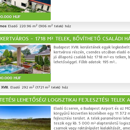
00.000 HUF
2
2
mos
Eladó
220.96 m
(906 m
telek)
ház
KERTVÁROS – 1718 M² TELEK, BŐVÍTHETŐ CSALÁDI HÁ
Budapest XVIII. kerületének egyik legkedvel
kertvárosi részén, csendes utcában eladó e
jó állapotú családi ház 1718 m²-es telken, b
lehetőséggel. Főbb adatok: 195 m²...
00.000 HUF
2
2
XVIII.
Eladó
292 m
(1721 m
telek)
ház
TETÉSI LEHETŐSÉG! LOGISZTIKAI FEJLESZTÉSI TELEK A
Eladó Ecseren, a Budapest Airport és az M
körgyűrű közvetlen közelében egy 11 372 
fejlesztési terület. A telek paraméterei leh
teszik egy kb. 5 000 m² alapterületű logisz
csarnok vagy raktárépület kialakítását, ame