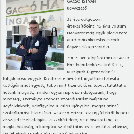
GACSÓ ISTVÁN
ügyvezető
32 éve dolgozom
értékesítőként, 15 évig voltam
Magyarország egyik piacvezető
autó márkakereskedésének
ügyvezető igazgatója.
2007-ben alapítottam a Gacsó
Ház Ingatlanközvetítő Kft-t,
amelynek ügyvezetője és
tulajdonosa vagyok. Kiváló és elhivatott ingatlanértékesítő
kollégáimmal együtt, több mint tizenöt éves tapasztalattal a
hátunk mögött, minden egyes nap azon dolgozunk, hogy
minőségi, személyre szabott szolgáltatást nyújtsunk
ügyfeleinknek, odafigyelve a valós igényekre, magas szintű
szolgáltatást biztosítva. A Gacsó Házat -az ügyfelektől kapott
visszajelzések alapján- a szakértelem, az elhivatottság, a
megbízhatóság, a komplex szolgáltatás és a lendület jellemzi,
így lehetünk sokak számára első választás.