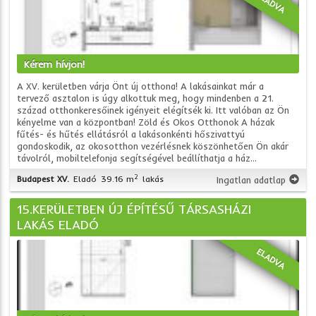
ELADVA
Kérem hívjon!
A XV. kerületben várja Önt új otthona! A lakásainkat már a
tervező asztalon is úgy alkottuk meg, hogy mindenben a 21.
század otthonkeresőinek igényeit elégítsék ki. Itt valóban az Ön
kényelme van a központban! Zöld és Okos Otthonok A házak
fűtés- és hűtés ellátásról a lakásonkénti hőszivattyú
gondoskodik, az okosotthon vezérlésnek köszönhetően Ön akár
távolról, mobiltelefonja segítségével beállíthatja a ház...
2
Budapest XV.
Eladó
39.16 m
lakás
Ingatlan adatlap
15.KERÜLETBEN ÚJ ÉPÍTÉSŰ TÁRSASHÁZI
LAKÁS ELADÓ
ELADVA