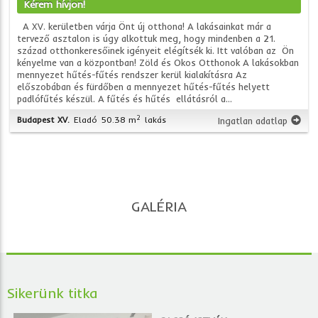
Kérem hívjon!
A XV. kerületben várja Önt új otthona! A lakásainkat már a
tervező asztalon is úgy alkottuk meg, hogy mindenben a 21.
század otthonkeresőinek igényeit elégítsék ki. Itt valóban az Ön
kényelme van a központban! Zöld és Okos Otthonok A lakásokban
mennyezet hűtés-fűtés rendszer kerül kialakításra Az
előszobában és fürdőben a mennyezet hűtés-fűtés helyett
padlófűtés készül. A fűtés és hűtés ellátásról a...
2
Budapest XV.
Eladó
50.38 m
lakás
Ingatlan adatlap
GALÉRIA
Sikerünk titka