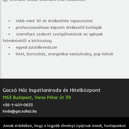
• több mint 30 év értékesítési tapasztalat
• professzionálisan képzett értékesítő kollégák
• személyre szabott szolgáltatások az igények
felmérésétől a költözésig
• egyedi jutalékrendszer
• hitel, biztosítás, energetikai tanúsítvány, jogi háttér
Gacsó Ház Ingatlaniroda és Hitelközpont
1163 Budapest, Veres Péter út 39
+36-1-401-0633
iroda@gacsohaz.hu
Annak érdekében, hogy a legjobb élményt nyújtsuk önnek, honlapunkon