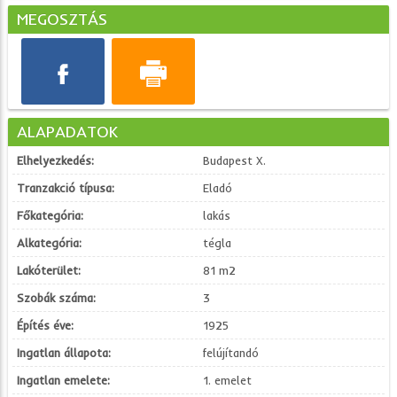
MEGOSZTÁS
ALAPADATOK
Elhelyezkedés:
Budapest X.
Tranzakció típusa:
Eladó
Főkategória:
lakás
Alkategória:
tégla
Lakóterület:
81 m2
Szobák száma:
3
Építés éve:
1925
Ingatlan állapota:
felújítandó
Ingatlan emelete:
1. emelet