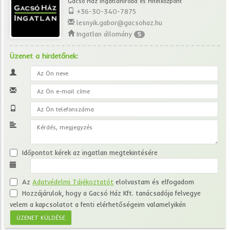
Gacsó Ház Ingatlaniroda és Hitelközpont
+36-30-340-7875
lesnyik.gabor@gacsohaz.hu
Ingatlan állomány
5
Üzenet a hirdetőnek:
Időpontot kérek az ingatlan megtekintésére
Az
Adatvédelmi Tájékoztatót
elolvastam és elfogadom
Hozzájárulok, hogy a Gacsó Ház Kft. tanácsadója felvegye
velem a kapcsolatot a fenti elérhetőségeim valamelyikén