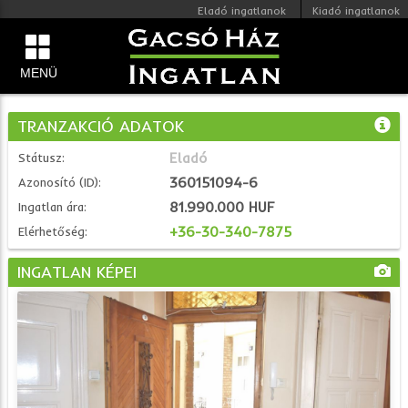
Eladó ingatlanok
Kiadó ingatlanok
MENÜ
TRANZAKCIÓ ADATOK
Eladó
Státusz:
360151094-6
Azonosító (ID):
81.990.000 HUF
Ingatlan ára:
+36-30-340-7875
Elérhetőség:
INGATLAN KÉPEI