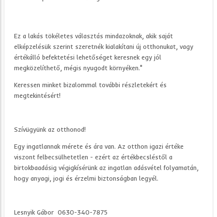
Ez a lakás tökéletes választás mindazoknak, akik saját
elképzelésük szerint szeretnék kialakítani új otthonukat, vagy
értékálló befektetési lehetőséget keresnek egy jól
megközelíthető, mégis nyugodt környéken."
Keressen minket bizalommal további részletekért és
megtekintésért!
Szívügyünk az otthonod!
Egy ingatlannak mérete és ára van. Az otthon igazi értéke
viszont felbecsülhetetlen - ezért az értékbecsléstől a
birtokbaadásig végigkísérünk az ingatlan adásvétel folyamatán,
hogy anyagi, jogi és érzelmi biztonságban legyél.
Lesnyik Gábor 0630-340-7875