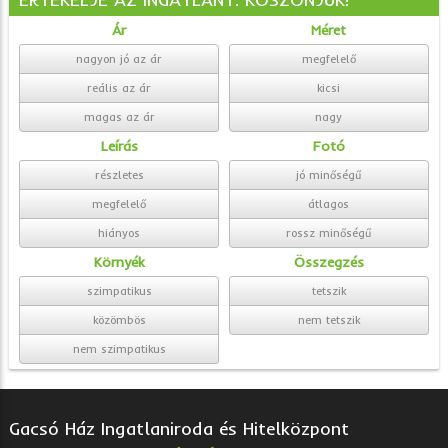
Ár
Méret
nagyon jó az ár
megfelelő
reális az ár
kicsi
magas az ár
nagy
Leírás
Fotó
részletes
jó minőségű
megfelelő
átlagos
hiányos
rossz minőségű
Környék
Összegzés
szimpatikus
tetszik
közömbös
nem tetszik
nem szimpatikus
Gacsó Ház Ingatlaniroda és Hitelközpont