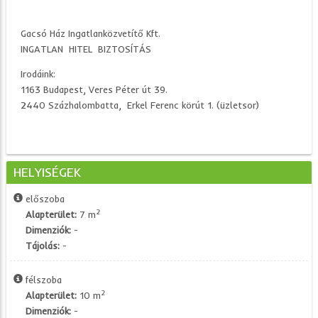
Gacsó Ház Ingatlanközvetítő Kft.
INGATLAN HITEL BIZTOSÍTÁS
Irodáink:
1163 Budapest, Veres Péter út 39.
2440 Százhalombatta, Erkel Ferenc körút 1. (üzletsor)
HELYISÉGEK
előszoba
2
Alapterület:
7 m
Dimenziók:
-
Tájolás:
-
félszoba
2
Alapterület:
10 m
Dimenziók:
-