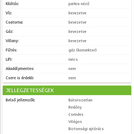
Kilátás:
parkra néző
Víz:
bevezetve
Csatorna:
bevezetve
Gáz:
bevezetve
Villany:
bevezetve
Fűtés:
gáz (konvektor)
Lift:
nincs
Akadálymentes:
nem
Csere is érdekli:
nem
JELLEGZETESSÉGEK
Belső jellemzők:
Bútorozatlan
Redőny
Csendes
Világos
Biztonsági ajtórács