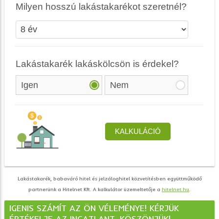
Lakástakarék, babaváró hitel és jelzáloghitel közvetítésben együttműködő
partnerünk a Hitelnet Kft. A kalkulátor üzemeltetője a
hitelnet.hu
.
IGENIS SZÁMÍT AZ ÖN VÉLEMÉNYE! KÉRJÜK
ÉRTÉKELJE AZ INGATLANT. KÖSZÖNJÜK!