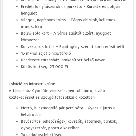
Eredeti fa nyílászárók és parketta – Karakteres polgári
hangulat
Világos, napfényes lakás – Tágas ablakok, kellemes
atmoszféra
Belső zöld kert – A város zajától elzárt, nyugodt
környezet
Konvektoros fűtés – Saját igény szerint korszerűsíthető
15 m²-es saját pince/tároló
Rendezett társasház, parkosított belső udvar
Közös költség: 23.000 Ft
Lokáció és infrastruktúra:
A társasház Gyárdűlő városrészben található, kiváló
közlekedéssel és szolgáltatásokkal a közelben:
Metró, buszmegálló pár perc séta – Gyors eljutás a
belvárosba
Bevásárlási lehetőségek, kávézók, éttermek, bankok,
gyógyszertár, posta a közelben
Jó parkolási lehetőség