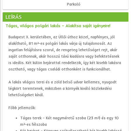
Parkoló
LEÍRÁS
Tágas, világos polgári lakás – Alakítsa saját igényeire!
Budapest X. kerületében, az Üllői úthoz közel, napfényes, jól
alakítható, 81 m²-es polgári lakás várja új tulajdonosát. Az
ingatlan felújításra szorul, de rengeteg lehetőséget rejt, akár
saját otthonnak, akár hosszú távú kiadásra vagy befektetésnek
is ideális. Két külön bejárattal rendelkezik, így két kisebb lakásra
osztható, vagy tágas családi otthonként is funkcionálhat.
A lakás világos terei és a zöld belső udvar kellemes, nyugodt
légkört teremtenek, miközben a környék kiváló közlekedési
lehetőségeket kínál.
Főbb jellemzők:
Tágas terek – Két nagyméretű szoba (23 m²) és egy 10
m²-es félszoba
Két bejárat – Könnyen szétválasztható két kisebb lakássá