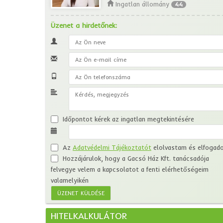
Ingatlan állomány
44
Üzenet a hirdetőnek:
Időpontot kérek az ingatlan megtekintésére
Az
Adatvédelmi Tájékoztatót
elolvastam és elfogad
Hozzájárulok, hogy a Gacsó Ház Kft. tanácsadója
felvegye velem a kapcsolatot a fenti elérhetőségeim
valamelyikén
HITELKALKULÁTOR