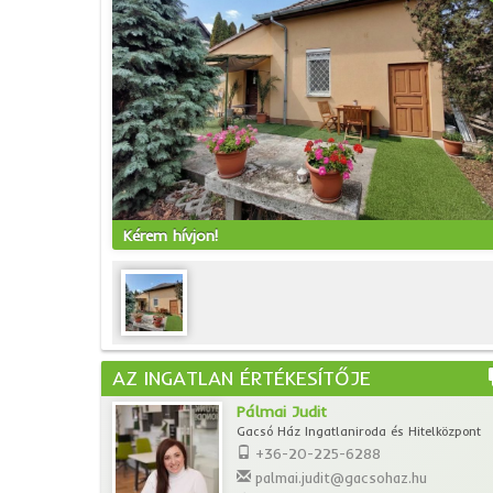
Kérem hívjon!
AZ INGATLAN ÉRTÉKESÍTŐJE
Pálmai Judit
Gacsó Ház Ingatlaniroda és Hitelközpont
+36-20-225-6288
palmai.judit@gacsohaz.hu