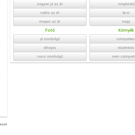
nagyon jó az ár
megfelelő
reális az ár
kicsi
magas az ár
nagy
Fotó
Környék
jó minőségű
szimpatiku
átlagos
közömbös
rossz minőségű
nem szimpati
űködő