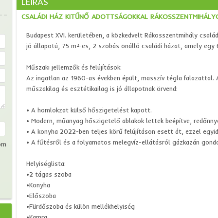
LEÍRÁS
CSALÁDI HÁZ KITŰNŐ ADOTTSÁGOKKAL RÁKOSSZENTMIHÁLY
Budapest XVI. kerületében, a közkedvelt Rákosszentmihály család
jó állapotú, 75 m²-es, 2 szobás önálló családi házat, amely egy 
Műszaki jellemzők és felújítások:
Az ingatlan az 1960-as években épült, masszív tégla falazattal. 
műszakilag és esztétikailag is jó állapotnak örvend:
• A homlokzat külső hőszigetelést kapott.
• Modern, műanyag hőszigetelő ablakok lettek beépítve, redőnnye
• A konyha 2022-ben teljes körű felújításon esett át, ezzel egyid
• A fűtésről és a folyamatos melegvíz-ellátásról gázkazán gond
om
Helyiséglista:
•2 tágas szoba
•Konyha
•Előszoba
•Fürdőszoba és külön mellékhelyiség
•Kamra