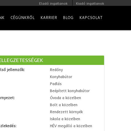
Eladó ingatlanok
Kiadó ingatlanok
NK
CÉGÜNKRŐL
KARRIER
BLOG
KAPCSOLAT
ELLEGZETESSÉGEK
lső jellemzők:
Redőny
Konyhabútor
Padlás
Beépített konyhabútor
rnyezet:
Óvoda a közelben
Bolt a közelben
Rendezett környék
Iskola a közelben
zlekedés:
HÉV megálló a közelben