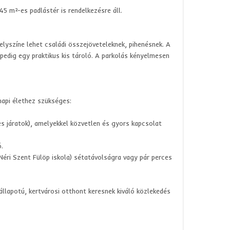
45 m²-es padlástér is rendelkezésre áll.
elyszíne lehet családi összejöveteleknek, pihenésnek. A
pedig egy praktikus kis tároló. A parkolás kényelmesen
napi élethez szükséges:
s járatok), amelyekkel közvetlen és gyors kapcsolat
.
 Néri Szent Fülöp iskola) sétatávolságra vagy pár perces
állapotú, kertvárosi otthont keresnek kiváló közlekedés