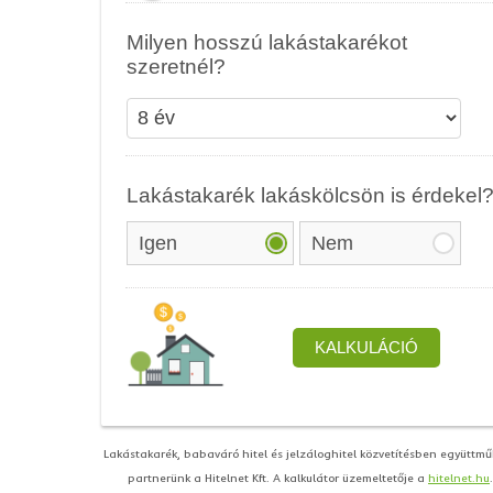
Lakástakarék, babaváró hitel és jelzáloghitel közvetítésben együttm
partnerünk a Hitelnet Kft. A kalkulátor üzemeltetője a
hitelnet.hu
.