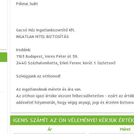
Pálmai Judit
Gacsó Ház Ingatlanközvetítő Kft.
INGATLAN HITEL BIZTOSÍTÁS
Irodáink:
1163 Budapest, Veres Péter út 39.
2440 Százhalombatta, Erkel Ferenc körút 1. (üzletsor)
Szívügyünk az otthonod!
Az ingatlanoknak mérete és ára van.
Az otthon igazi értéke viszont felbecsülhetetlen - ezért az érték
adásvétel folyamatán, hogy végig anyagi, jogi és érzelmi biztons
IGENIS SZÁMÍT AZ ÖN VÉLEMÉNYE! KÉRJÜK ÉRTÉ
Ár
Méret