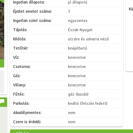
Ingatlan állapota:
jó állapotú
Kü
Épület emelet száma:
1
Ingatlan szint száma:
egyszintes
Tájolás:
Észak-Nyugat
Kilátás:
utcára és udvarra néző
Tetőtér:
beépíthető
Víz:
bevezetve
Csatorna:
bevezetve
Gáz:
bevezetve
Villany:
bevezetve
Fűtés:
gáz (kazán)
Parkolás:
beálló (felszíni fedett)
Akadálymentes:
nem
Csere is érdekli:
nem