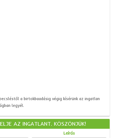
becsléstől a birtokbaadásig végig kísérünk az ingatlan
ágban legyél.
KELJE AZ INGATLANT. KÖSZÖNJÜK!
Leírás