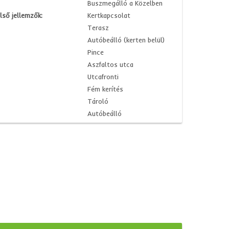
Buszmegálló a Közelben
lső jellemzők:
Kertkapcsolat
Terasz
Autóbeálló (kerten belül)
Pince
Aszfaltos utca
Utcafronti
Fém kerítés
Tároló
Autóbeálló