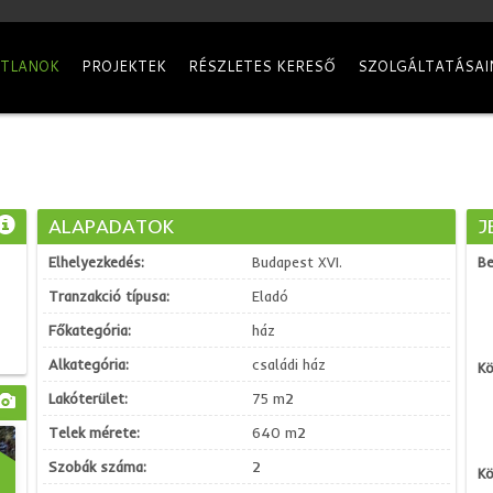
ATLANOK
PROJEKTEK
RÉSZLETES KERESŐ
SZOLGÁLTATÁSAI
ALAPADATOK
J
Elhelyezkedés:
Budapest XVI.
Be
Tranzakció típusa:
Eladó
Főkategória:
ház
Alkategória:
családi ház
Kö
Lakóterület:
75 m2
Telek mérete:
640 m2
Szobák száma:
2
Kö