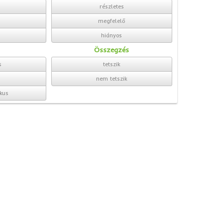
részletes
megfelelő
hiányos
Összegzés
s
tetszik
nem tetszik
kus