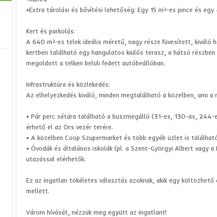
•Extra tárolási és bővítési lehetőség: Egy 15 m²-es pince és egy 
Kert és parkolás:
A 640 m²-es telek ideális méretű, nagy része füvesített, kiváló h
kertben található egy hangulatos kiülős terasz, a hátsó részben 
megoldott a telken belüli fedett autóbeállóban.
Infrastruktúra és közlekedés:
Az elhelyezkedés kiváló, minden megtalálható a közelben, ami a 
• Pár perc sétára található a buszmegálló (31-es, 130-as, 244-e
érhető el az Örs vezér terére.
• A közelben Coop Szupermarket és több egyéb üzlet is található
• Óvodák és általános iskolák (pl. a Szent-Györgyi Albert vagy a
utazással elérhetők.
Ez az ingatlan tökéletes választás azoknak, akik egy költözhető 
mellett.
Várom hívását, nézzük meg együtt az ingatlant!