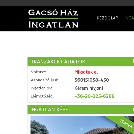
KEZDŐLAP
ING
TRANZAKCIÓ ADATOK
Mi adtuk el
Státusz:
360151038-450
Azonosító (ID):
Kérem hívjon!
Ingatlan ára:
+36-20-225-6288
Elérhetőség:
INGATLAN KÉPEI
ELADVA