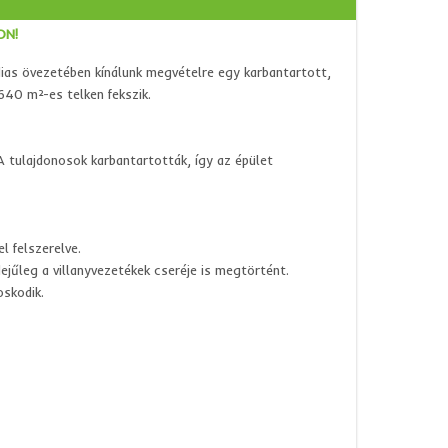
ON!
ias övezetében kínálunk megvételre egy karbantartott,
640 m²-es telken fekszik.
A tulajdonosok karbantartották, így az épület
l felszerelve.
ejűleg a villanyvezetékek cseréje is megtörtént.
oskodik.