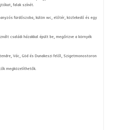
tókat, falak színét.
hanyzós fürdőszoba, külön wc, előtér, közlekedő és egy
znált családi házakkal épült be, megőrizve a környék
ntendre, Vác, Göd és Dunakeszi felől, Szigetmonostoron
tők megközelíthetők.