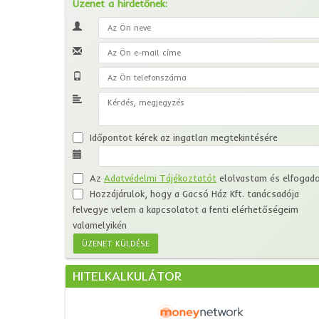
Üzenet a hirdetőnek:
Időpontot kérek az ingatlan megtekintésére
Az
Adatvédelmi Tájékoztatót
elolvastam és elfogad
Hozzájárulok, hogy a Gacsó Ház Kft. tanácsadója
felvegye velem a kapcsolatot a fenti elérhetőségeim
valamelyikén
HITELKALKULÁTOR