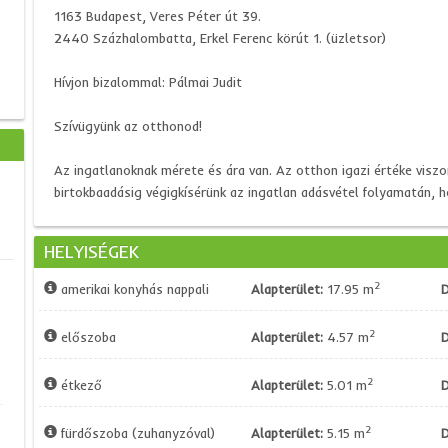
1163 Budapest, Veres Péter út 39.
2440 Százhalombatta, Erkel Ferenc körút 1. (üzletsor)
Hívjon bizalommal: Pálmai Judit
Szívügyünk az otthonod!
Az ingatlanoknak mérete és ára van. Az otthon igazi értéke viszo
birtokbaadásig végigkísérünk az ingatlan adásvétel folyamatán, h
HELYISÉGEK
2
amerikai konyhás nappali
Alapterület:
17.95 m
D
2
előszoba
Alapterület:
4.57 m
D
2
étkező
Alapterület:
5.01 m
D
2
fürdőszoba (zuhanyzóval)
Alapterület:
5.15 m
D