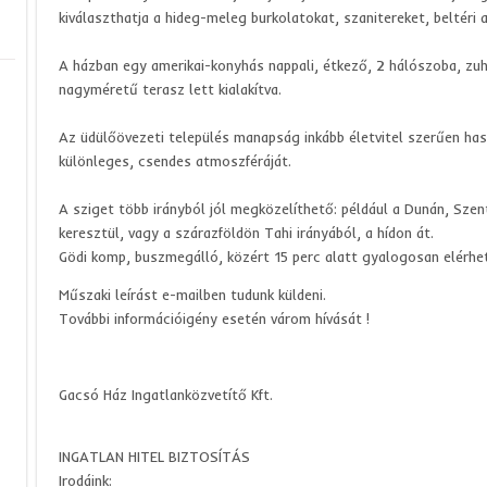
kiválaszthatja a hideg-meleg burkolatokat, szanitereket, beltéri aj
A házban egy amerikai-konyhás nappali, étkező, 2 hálószoba, zu
nagyméretű terasz lett kialakítva.
Az üdülőövezeti település manapság inkább életvitel szerűen has
különleges, csendes atmoszféráját.
A sziget több irányból jól megközelíthető: például a Dunán, Sze
keresztül, vagy a szárazföldön Tahi irányából, a hídon át.
Gödi komp, buszmegálló, közért 15 perc alatt gyalogosan elérhe
Műszaki leírást e-mailben tudunk küldeni.
További információigény esetén várom hívását !
Gacsó Ház Ingatlanközvetítő Kft.
INGATLAN HITEL BIZTOSÍTÁS
Irodáink: