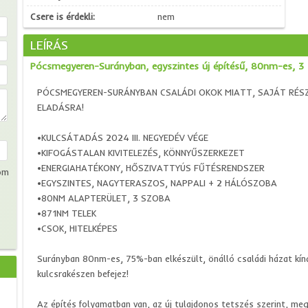
Csere is érdekli:
nem
LEÍRÁS
Pócsmegyeren-Surányban, egyszintes új építésű, 80nm-es, 3 
PÓCSMEGYEREN-SURÁNYBAN CSALÁDI OKOK MIATT, SAJÁT RÉSZ
ELADÁSRA!
•KULCSÁTADÁS 2024 III. NEGYEDÉV VÉGE
•KIFOGÁSTALAN KIVITELEZÉS, KÖNNYŰSZERKEZET
•ENERGIAHATÉKONY, HŐSZIVATTYÚS FŰTÉSRENDSZER
om
•EGYSZINTES, NAGYTERASZOS, NAPPALI + 2 HÁLÓSZOBA
•80NM ALAPTERÜLET, 3 SZOBA
•871NM TELEK
•CSOK, HITELKÉPES
Surányban 80nm-es, 75%-ban elkészült, önálló családi házat kínál
kulcsrakészen befejez!
Az építés folyamatban van, az új tulajdonos tetszés szerint, me