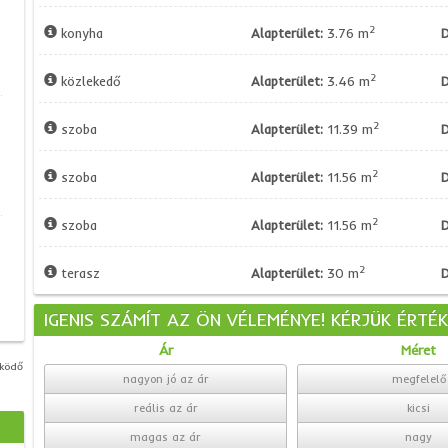
2
konyha
Alapterület:
3.76 m
D
2
közlekedő
Alapterület:
3.46 m
D
2
szoba
Alapterület:
11.39 m
D
2
szoba
Alapterület:
11.56 m
D
2
szoba
Alapterület:
11.56 m
D
2
terasz
Alapterület:
30 m
D
IGENIS SZÁMÍT AZ ÖN VÉLEMÉNYE! KÉRJÜK ÉRTÉ
Ár
Méret
űködő
nagyon jó az ár
megfelelő
reális az ár
kicsi
magas az ár
nagy