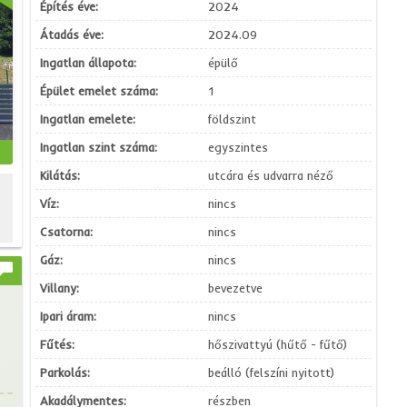
Építés éve:
2024
Átadás éve:
2024.09
Ingatlan állapota:
épülő
Épület emelet száma:
1
Ingatlan emelete:
földszint
Ingatlan szint száma:
egyszintes
Kilátás:
utcára és udvarra néző
Víz:
nincs
Csatorna:
nincs
Gáz:
nincs
Villany:
bevezetve
Ipari áram:
nincs
Fűtés:
hőszivattyú (hűtő - fűtő)
Parkolás:
beálló (felszíni nyitott)
Akadálymentes:
részben