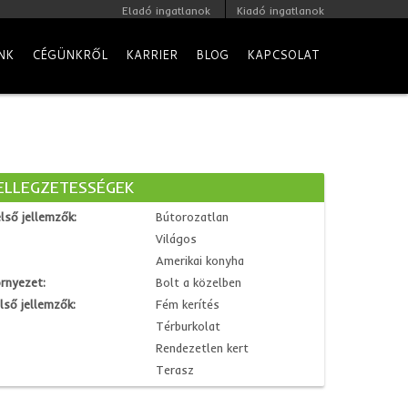
Eladó ingatlanok
Kiadó ingatlanok
NK
CÉGÜNKRŐL
KARRIER
BLOG
KAPCSOLAT
ELLEGZETESSÉGEK
lső jellemzők:
Bútorozatlan
Világos
Amerikai konyha
rnyezet:
Bolt a közelben
lső jellemzők:
Fém kerítés
Térburkolat
Rendezetlen kert
Terasz