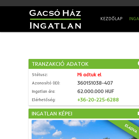
KEZDŐLAP
ING
TRANZAKCIÓ ADATOK
Mi adtuk el
Státusz:
360151038-407
Azonosító (ID):
62.000.000 HUF
Ingatlan ára:
+36-20-225-6288
Elérhetőség:
INGATLAN KÉPEI
ELADVA