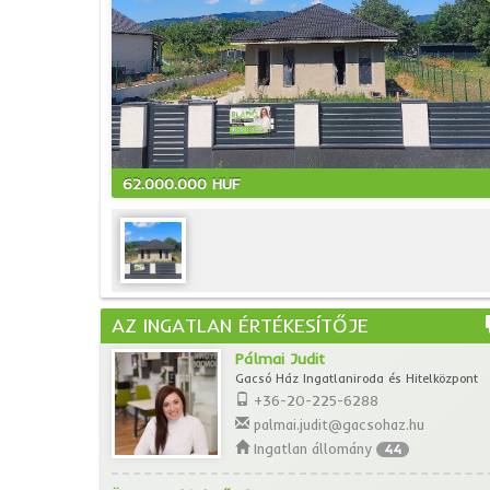
62.000.000 HUF
AZ INGATLAN ÉRTÉKESÍTŐJE
Pálmai Judit
Gacsó Ház Ingatlaniroda és Hitelközpont
+36-20-225-6288
palmai.judit@gacsohaz.hu
Ingatlan állomány
44