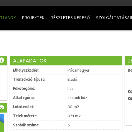
ATLANOK
PROJEKTEK
RÉSZLETES KERESŐ
SZOLGÁLTATÁSAI
ALAPADATOK
J
Elhelyezkedés:
Pócsmegyer
Be
Tranzakció típusa:
Eladó
Főkategória:
ház
Kö
Alkategória:
családi ház
Kü
Lakóterület:
80 m2
Telek mérete:
871 m2
Szobák száma:
3