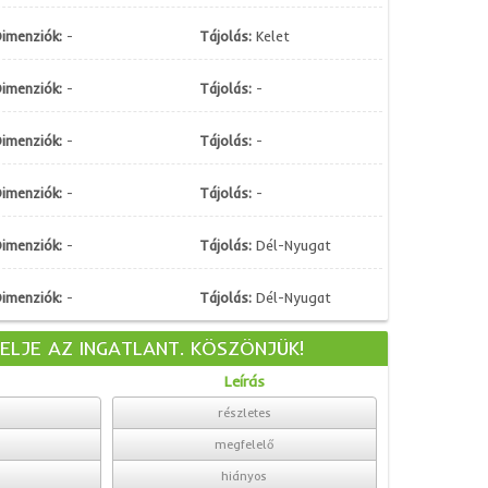
imenziók:
-
Tájolás:
Kelet
imenziók:
-
Tájolás:
-
imenziók:
-
Tájolás:
-
imenziók:
-
Tájolás:
-
imenziók:
-
Tájolás:
Dél-Nyugat
imenziók:
-
Tájolás:
Dél-Nyugat
KELJE AZ INGATLANT. KÖSZÖNJÜK!
Leírás
részletes
megfelelő
hiányos