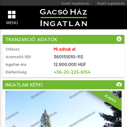
Eladó ingatlanok
Kiadó ingatlanok
MENÜ
TRANZAKCIÓ ADATOK
Mi adtuk el
Státusz:
360151010-115
Azonosító (ID):
12.900.000 HUF
Ingatlan ára:
+36-20-225-6154
Elérhetőség:
INGATLAN KÉPEI
ELADVA