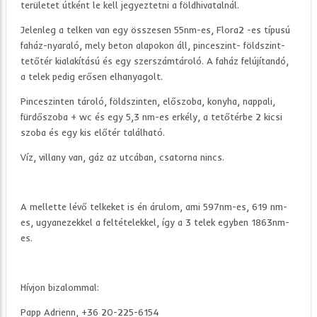
területet útként le kell jegyeztetni a földhivatalnál.
Jelenleg a telken van egy összesen 55nm-es, Flora2 -es típusú
faház-nyaraló, mely beton alapokon áll, pinceszint- földszint-
tetőtér kialakítású és egy szerszámtároló. A faház felújítandó,
a telek pedig erősen elhanyagolt.
Pinceszinten tároló, földszinten, előszoba, konyha, nappali,
fürdőszoba + wc és egy 5,3 nm-es erkély, a tetőtérbe 2 kicsi
szoba és egy kis előtér található.
Víz, villany van, gáz az utcában, csatorna nincs.
A mellette lévő telkeket is én árulom, ami 597nm-es, 619 nm-
es, ugyanezekkel a feltételekkel, így a 3 telek egyben 1863nm-
es.
Hívjon bizalommal:
Papp Adrienn, +36 20-225-6154