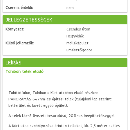
Csere is érdekli:
nem
JELLEGZETESSÉGEK
Környezet:
Csendes úton
Hegyvidék
Külső jellemzők:
Melléképület
Emésztőgödör
LEÍRÁS
Tahiban telek eladó
Tahitótfalun, Tahiban a Kürt utcában eladó részben
PANORÁMÁS 647nm-es építési telek (tulajdoni lap szerint:
belterület és kivett egyéb épület).
A telek Lke-8 övezeti besorolású, 20%-os beépíthetőséggel.
A Kürt utca szabályozása érinti a telkeket, kb. 2,5 méter széles