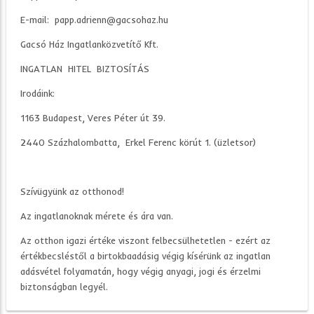
E-mail: papp.adrienn@gacsohaz.hu
Gacsó Ház Ingatlanközvetítő Kft.
INGATLAN HITEL BIZTOSÍTÁS
Irodáink:
1163 Budapest, Veres Péter út 39.
2440 Százhalombatta, Erkel Ferenc körút 1. (üzletsor)
Szívügyünk az otthonod!
Az ingatlanoknak mérete és ára van.
Az otthon igazi értéke viszont felbecsülhetetlen - ezért az
értékbecsléstől a birtokbaadásig végig kísérünk az ingatlan
adásvétel folyamatán, hogy végig anyagi, jogi és érzelmi
biztonságban legyél.