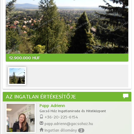
12.900.000 HUF
AZ INGATLAN ÉRTÉKESÍTŐJE
Papp Adrienn
Gacsó Ház Ingatlaniroda és Hitelközpont
+36-20-225-6154
papp.adrienn@gacsohaz.hu
Ingatlan állomány
2