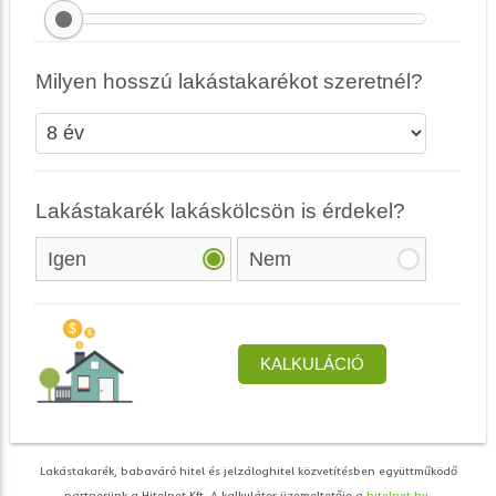
Lakástakarék, babaváró hitel és jelzáloghitel közvetítésben együttműködő
partnerünk a Hitelnet Kft. A kalkulátor üzemeltetője a
hitelnet.hu
.