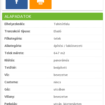
ALAPADATOK
Elhelyezkedés:
Tahitótfalu
Tranzakció típusa:
Eladó
Főkategória:
telek
Alkategória:
építési / lakóövezeti
Telek mérete:
647 m2
Kilátás:
panorámás
Tetőtér:
beépített
Víz:
bevezetve
Csatorna:
nincs
Gáz:
utcában
Villany:
bevezetve
Parkolás:
utcán, közterületen