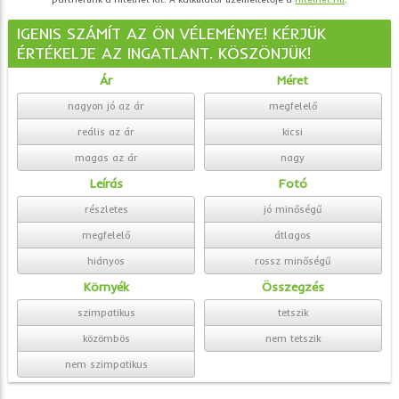
IGENIS SZÁMÍT AZ ÖN VÉLEMÉNYE! KÉRJÜK
ÉRTÉKELJE AZ INGATLANT. KÖSZÖNJÜK!
Ár
Méret
nagyon jó az ár
megfelelő
reális az ár
kicsi
magas az ár
nagy
Leírás
Fotó
részletes
jó minőségű
megfelelő
átlagos
hiányos
rossz minőségű
Környék
Összegzés
szimpatikus
tetszik
közömbös
nem tetszik
nem szimpatikus