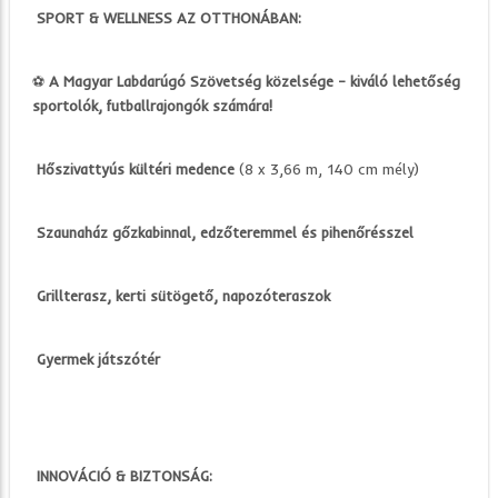
SPORT & WELLNESS AZ OTTHONÁBAN:
⚽
A Magyar Labdarúgó Szövetség közelsége – kiváló lehetőség
sportolók, futballrajongók számára!
Hőszivattyús kültéri medence
(8 x 3,66 m, 140 cm mély)
Szaunaház gőzkabinnal, edzőteremmel és pihenőrésszel
Grillterasz, kerti sütögető, napozóteraszok
Gyermek játszótér
INNOVÁCIÓ & BIZTONSÁG: