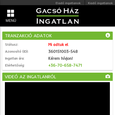
Eladó ingatlanok
Kiadó ingatlanok
MENÜ
TRANZAKCIÓ ADATOK
Mi adtuk el
Státusz:
360151003-548
Azonosító (ID):
Kérem hívjon!
Ingatlan ára:
+36-70-658-7471
Elérhetőség:
VIDEÓ AZ INGATLANRÓL