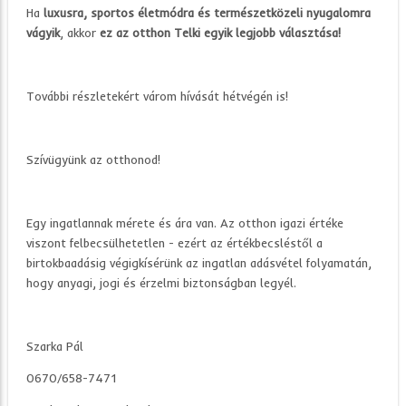
Ha
luxusra, sportos életmódra és természetközeli nyugalomra
vágyik
, akkor
ez az otthon Telki egyik legjobb választása!
További részletekért várom hívását hétvégén is!
Szívügyünk az otthonod!
Egy ingatlannak mérete és ára van. Az otthon igazi értéke
viszont felbecsülhetetlen - ezért az értékbecsléstől a
birtokbaadásig végigkísérünk az ingatlan adásvétel folyamatán,
hogy anyagi, jogi és érzelmi biztonságban legyél.
Szarka Pál
0670/658-7471