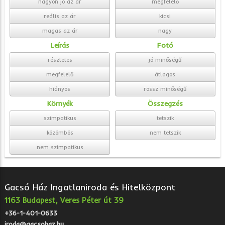
nagyon jó az ár
megfelelő
reális az ár
kicsi
magas az ár
nagy
Leírás
Fotó
részletes
jó minőségű
megfelelő
átlagos
hiányos
rossz minőségű
Környék
Összegzés
szimpatikus
tetszik
közömbös
nem tetszik
nem szimpatikus
Gacsó Ház Ingatlaniroda és Hitelközpont
1163 Budapest, Veres Péter út 39
+36-1-401-0633
iroda@gacsohaz.hu