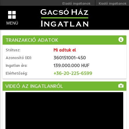
Eladó ingatlanok
Kiadó ingatlanok
MENÜ
TRANZAKCIÓ ADATOK
Mi adtuk el
Státusz:
360151001-450
Azonosító (ID):
139.000.000 HUF
Ingatlan ára:
+36-20-225-6599
Elérhetőség:
VIDEÓ AZ INGATLANRÓL