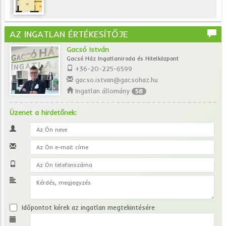
AZ INGATLAN ÉRTÉKESÍTŐJE
Gacsó István
Gacsó Ház Ingatlaniroda és Hitelközpont
+36-20-225-6599
gacso.istvan@gacsohaz.hu
Ingatlan állomány
58
Üzenet a hirdetőnek:
Időpontot kérek az ingatlan megtekintésére