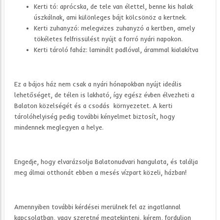
Kerti tó: aprócska, de tele van élettel, benne kis halak
úszkálnak, ami különleges bájt kölcsönöz a kertnek.
Kerti zuhanyzó: melegvizes zuhanyzó a kertben, amely
tökéletes felfrissülést nyújt a forró nyári napokon.
Kerti tároló faház: laminált padlóval, árammal kialakítva
Ez a bájos ház nem csak a nyári hónapokban nyújt ideális
lehetőséget, de télen is lakható, így egész évben élvezheti a
Balaton közelségét és a csodás környezetet. A kerti
tárolóhelyiség pedig további kényelmet biztosít, hogy
mindennek meglegyen a helye.
Engedje, hogy elvarázsolja Balatonudvari hangulata, és találja
meg álmai otthonát ebben a mesés vízpart közeli, házban!
Amennyiben további kérdései merülnek fel az ingatlannal
kapcsolatban, vagy szeretné megtekinteni, kérem, forduljon