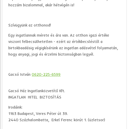
hozzám bizalommal, akár hétvégén is!
Szívügyünk az otthonod!
Egy ingatlannak mérete és ára van. Az otthon igazi értéke
viszont felbecsülhetetlen - ezért az értékbecsléstől a
birtokbaadásig végigkísérünk az ingatlan adásvétel folyamatán,
hogy anyagi, jogi és érzelmi biztonságban legyél.
Gacsó István
0620-225-6599
Gacsó Ház Ingatlanközvetítő Kft.
INGATLAN HITEL BIZTOSÍTÁS
Irodáink:
1163 Budapest, Veres Péter út 39.
2440 Százhalombatta, Erkel Ferenc körút 1. (üzletsor)