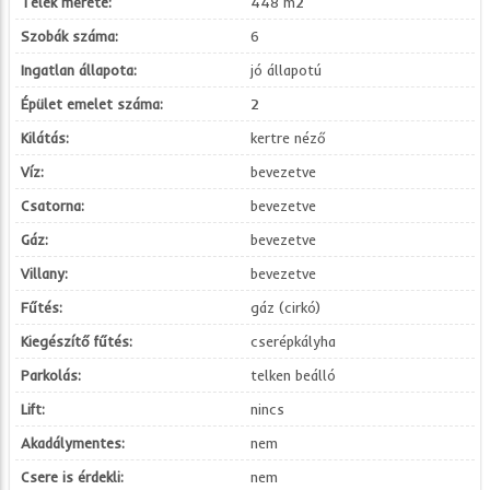
Telek mérete:
448 m2
Szobák száma:
6
Ingatlan állapota:
jó állapotú
Épület emelet száma:
2
Kilátás:
kertre néző
Víz:
bevezetve
Csatorna:
bevezetve
Gáz:
bevezetve
Villany:
bevezetve
Fűtés:
gáz (cirkó)
Kiegészítő fűtés:
cserépkályha
Parkolás:
telken beálló
Lift:
nincs
Akadálymentes:
nem
Csere is érdekli:
nem