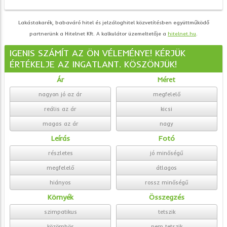
Lakástakarék, babaváró hitel és jelzáloghitel közvetítésben együttműködő
partnerünk a Hitelnet Kft. A kalkulátor üzemeltetője a
hitelnet.hu
.
IGENIS SZÁMÍT AZ ÖN VÉLEMÉNYE! KÉRJÜK
ÉRTÉKELJE AZ INGATLANT. KÖSZÖNJÜK!
Ár
Méret
nagyon jó az ár
megfelelő
reális az ár
kicsi
magas az ár
nagy
Leírás
Fotó
részletes
jó minőségű
megfelelő
átlagos
hiányos
rossz minőségű
Környék
Összegzés
szimpatikus
tetszik
közömbös
nem tetszik