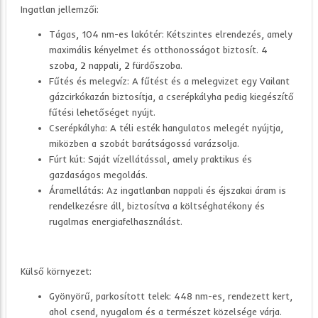
Ingatlan jellemzői:
Tágas, 104 nm-es lakótér: Kétszintes elrendezés, amely
maximális kényelmet és otthonosságot biztosít. 4
szoba, 2 nappali, 2 fürdőszoba.
Fűtés és melegvíz: A fűtést és a melegvizet egy Vailant
gázcirkókazán biztosítja, a cserépkályha pedig kiegészítő
fűtési lehetőséget nyújt.
Cserépkályha: A téli esték hangulatos melegét nyújtja,
miközben a szobát barátságossá varázsolja.
Fúrt kút: Saját vízellátással, amely praktikus és
gazdaságos megoldás.
Áramellátás: Az ingatlanban nappali és éjszakai áram is
rendelkezésre áll, biztosítva a költséghatékony és
rugalmas energiafelhasználást.
Külső környezet:
Gyönyörű, parkosított telek: 448 nm-es, rendezett kert,
ahol csend, nyugalom és a természet közelsége várja.