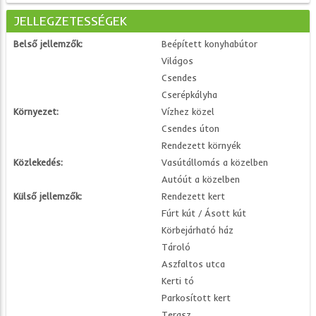
JELLEGZETESSÉGEK
Belső jellemzők:
Beépített konyhabútor
Világos
Csendes
Cserépkályha
Környezet:
Vízhez közel
Csendes úton
Rendezett környék
Közlekedés:
Vasútállomás a közelben
Autóút a közelben
Külső jellemzők:
Rendezett kert
Fúrt kút / Ásott kút
Körbejárható ház
Tároló
Aszfaltos utca
Kerti tó
Parkosított kert
Terasz