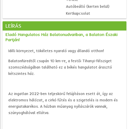
Autóbeálló (kerten belül)
Kertkapcsolat
LEÍRÁS
Eladó Hangulatos Ház Balatonudvariban, a Balaton Északi
Partján!
Idilli környezet, tökéletes nyaraló vagy állandó otthon!
Balatonfüredtől csupán 10 km-re, a festői Tihanyi-félsziget
szomszédságában található ez a békés hangulatot árasztó
kétszintes ház.
Az ingatlan 2022-ben teljeskörű felújításon esett át, így az
elektromos hálózat, a cirkó fűtés és a szigetelés is modern és
energiatakarékos. A házban műanyag nyílászárók vannak,
szúnyoghálóval ellátva.