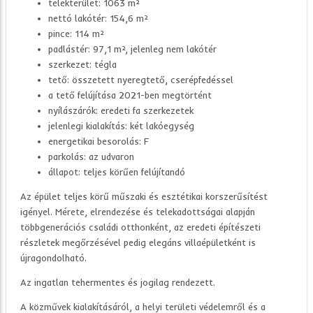
telekterület: 1063 m²
nettó lakótér: 154,6 m²
pince: 114 m²
padlástér: 97,1 m², jelenleg nem lakótér
szerkezet: tégla
tető: összetett nyeregtető, cserépfedéssel
a tető felújítása 2021-ben megtörtént
nyílászárók: eredeti fa szerkezetek
jelenlegi kialakítás: két lakóegység
energetikai besorolás: F
parkolás: az udvaron
állapot: teljes körűen felújítandó
Az épület teljes körű műszaki és esztétikai korszerűsítést
igényel. Mérete, elrendezése és telekadottságai alapján
többgenerációs családi otthonként, az eredeti építészeti
részletek megőrzésével pedig elegáns villaépületként is
újragondolható.
Az ingatlan tehermentes és jogilag rendezett.
A közművek kialakításáról, a helyi területi védelemről és a