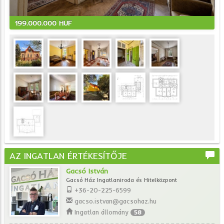
199.000.000 HUF
AZ INGATLAN ÉRTÉKESÍTŐJE
Gacsó István
Gacsó Ház Ingatlaniroda és Hitelközpont
+36-20-225-6599
gacso.istvan@gacsohaz.hu
Ingatlan állomány
58