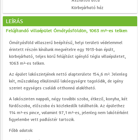
Aszfaltos utca
Körbejárható ház
LEÍRÁS
Felújítandó villaépület Ómátyásföldön, 1063 m²-es telken
Ómátyásföld villaszerű beépítésű, helyi területi védelemmel
érintett részén kínálunk megvételre egy 1913-ban épült,
körbejárható, teljes körű felújítást igénylő tégla villaépületet,
1063 m²-es telken.
Az épület lakószintjének nettó alapterülete 154,6 m². Jelenleg
két, műszakilag elkülönülő lakóegységre tagolódik, de igény
szerint egységes családi otthonná alakítható.
A lakószinten nappali, négy további szoba, étkező, konyha, két
fürdőszoba, előszoba és közlekedők találhatók. Az épülethez
114 m²-es pince, valamint 97,1 m²-es, jelenleg nem lakótérként
figyelembe vett padlástér tartozik.
Főbb adatok: