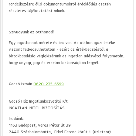
rendelkezésre álló dokumentumokról érdeklődés esetén
részletes tájékoztatást adunk.
Szívügyünk az otthonod!
Egy ingatlannak mérete és ára van. Az otthon igazi értéke
viszont felbecsülhetetlen - ezért az értékbecsléstől a
birtokbaadásig végigkísérünk az ingatlan adásvétel folyamatán,
hogy anyagi, jogi és érzelmi biztonságban legyél.
Gacsó István
0620-225-6599
Gacsó Ház Ingatlanközvetítő Kft.
INGATLAN HITEL BIZTOSÍTÁS
Irodáink:
1163 Budapest, Veres Péter út 39.
2440 Százhalombatta, Erkel Ferenc körút 1. (üzletsor)