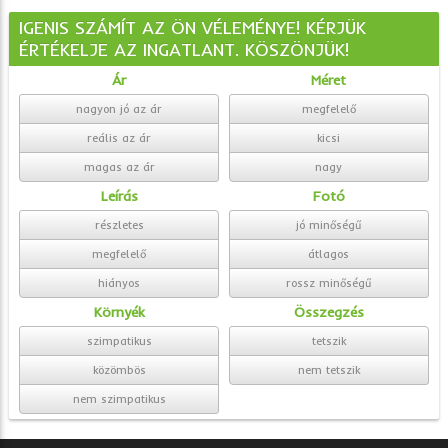
IGENIS SZÁMÍT AZ ÖN VÉLEMÉNYE! KÉRJÜK
ÉRTÉKELJE AZ INGATLANT. KÖSZÖNJÜK!
Ár
Méret
nagyon jó az ár
megfelelő
reális az ár
kicsi
magas az ár
nagy
Leírás
Fotó
részletes
jó minőségű
megfelelő
átlagos
hiányos
rossz minőségű
Környék
Összegzés
szimpatikus
tetszik
közömbös
nem tetszik
nem szimpatikus