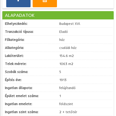
ALAPADATOK
Elhelyezkedés:
Budapest XVI.
Tranzakció típusa:
Eladó
Főkategória:
ház
Alkategória:
családi ház
Lakóterület:
154.6 m2
Telek mérete:
1063 m2
Szobák száma:
5
Építés éve:
1913
Ingatlan állapota:
felújítandó
Épület emelet száma:
1
Ingatlan emelete:
földszint
Ingatlan szint száma:
2 + tetőtér