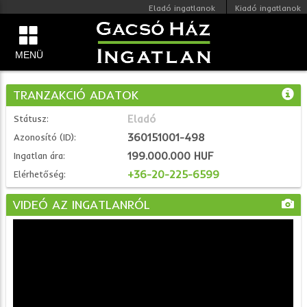
Eladó ingatlanok
Kiadó ingatlanok
MENÜ
TRANZAKCIÓ ADATOK
Eladó
Státusz:
360151001-498
Azonosító (ID):
199.000.000 HUF
Ingatlan ára:
+36-20-225-6599
Elérhetőség:
VIDEÓ AZ INGATLANRÓL