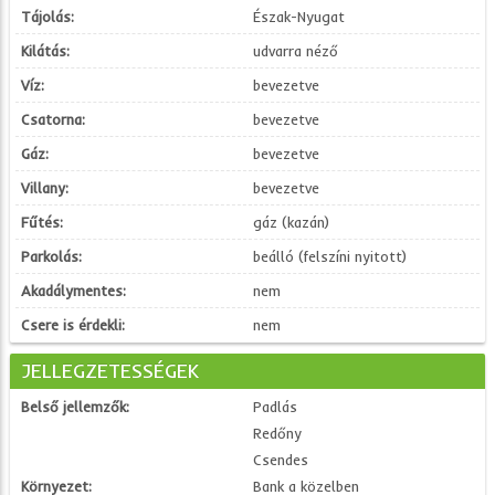
Tájolás:
Észak-Nyugat
Kilátás:
udvarra néző
Víz:
bevezetve
Csatorna:
bevezetve
Gáz:
bevezetve
Villany:
bevezetve
Fűtés:
gáz (kazán)
Parkolás:
beálló (felszíni nyitott)
Akadálymentes:
nem
Csere is érdekli:
nem
JELLEGZETESSÉGEK
Belső jellemzők:
Padlás
Redőny
Csendes
Környezet:
Bank a közelben