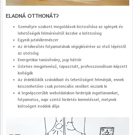
ELADNÁ OTTHONÁT?
Személyre szabott megoldások biztosítása az igények és
lehetőségek felmérésétől kezdve a költözésig
Egyedi jutalékrendszer
Az értékesítés folyamatának végigkísérése az első lépéstől
az utolsóig
Energetikai tanúsítvány, jogi háttér
Üzleties megjelenésű, tapasztalt, professzionálisan képzett
kollégák
Az érdeklődők szándékait és lehetőségeit felmérjük, ennek
köszönhetően csak potenciális vevőket viszünk ki
A legnépszerűbb weboldalakon hirdetjük ingatlanainkat,
folyamatos, napi szintű hirdetés kiemeléssel, melynek
költségeit irodánk állja