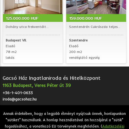
125.000.000 HUF
159.000.000 HUF
Dohány utca frekventált...
Szentendrén Cukrászda teljes...
Budapest VII.
Szentendre
Eladó
Eladó
78 m2
200 m2
lakás
vendéglátó egység
Gacsó Ház Ingatlaniroda és Hitelközpont
1163 Budapest, Veres Péter út 39
+36-1-401-0633
iroda@gacsohaz.hu
Annak érdekében, hogy a legjobb élményt nyújtsuk önnek, honlapunkon
"sütiket" használunk. A honlap használatával ön hozzájárul a "sütik"
2026 © Gacsó Ház Ingatlaniroda és Hitelközpont - Eladó,
fogadásához, a vonatkozó EU törvénynek megfelelően. (
Adatkezelési
kiadó, bérbeadó ingatlanok.