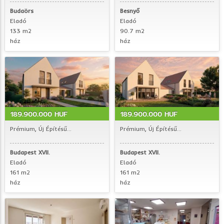
Budaörs
Besnyő
Eladó
Eladó
133 m2
90.7 m2
ház
ház
189.900.000 HUF
189.900.000 HUF
Prémium, Új Építésű...
Prémium, Új Építésű...
Budapest XVII.
Budapest XVII.
Eladó
Eladó
161 m2
161 m2
ház
ház