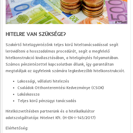
HITELRE VAN SZÜKSÉGE?
Szakértő hitelügyintézőnk teljes körű hiteltanácsadással segít
lerövidíteni a hosszadalmas procedúrát, segít a megfelelő
hitelkonstrukció kiválasztásában, a hiteligénylés folyamatában.
Számos pénzintézettel kapcsolatban állunk, így garantáltan
megtaláljuk az ügyfeleink számára legkedvezőbb hitelkonstrukciót.
Lakossági, vállalati hitelezés
Családok Otthonteremtési Kedvezménye (CSOK)
Lakáskassza
Teljes körű pénzügyi tanácsadás
Hitelközvetítésben partnerünk és a hitelkalkulátor
adatszolgáltatója: Hitelnet Kft. (H-EN-I-145/2017)
Elérhetőség: