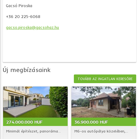
Gacsó Piroska
+36 20 225-6068
gacso.piroska@
gacsohaz.hu
Új megbízásaink
TOVÁBB AZ INGATLAN KERESŐRE
274.000.000 HUF
36.900.000 HUF
Minimál építészet, panoráma...
M6-os autópálya közelében,...