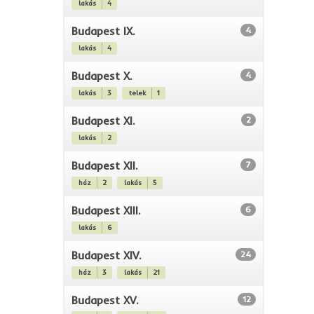
lakás
4
Budapest IX.
4
lakás
4
Budapest X.
4
lakás
3
telek
1
Budapest XI.
2
lakás
2
Budapest XII.
7
ház
2
lakás
5
Budapest XIII.
6
lakás
6
Budapest XIV.
24
ház
3
lakás
21
Budapest XV.
12