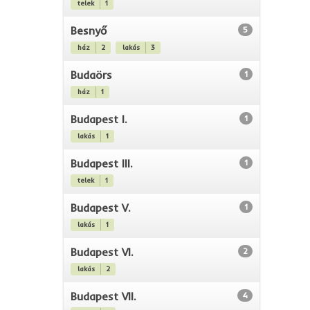
telek
1
Besnyő
5
ház
2
lakás
3
Budaörs
1
ház
1
Budapest I.
1
lakás
1
Budapest III.
1
telek
1
Budapest V.
1
lakás
1
Budapest VI.
2
lakás
2
Budapest VII.
4