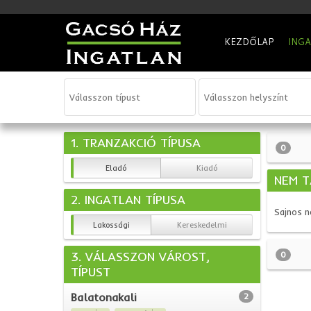
KEZDŐLAP
ING
1. TRANZAKCIÓ TÍPUSA
0
Eladó
Kiadó
NEM T
2. INGATLAN TÍPUSA
Sajnos n
Lakossági
Kereskedelmi
3. VÁLASSZON VÁROST,
0
TÍPUST
Balatonakali
2