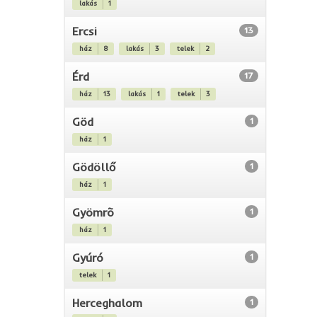
lakás
1
Ercsi
13
ház
8
lakás
3
telek
2
Érd
17
ház
13
lakás
1
telek
3
Göd
1
ház
1
Gödöllő
1
ház
1
Gyömrõ
1
ház
1
Gyúró
1
telek
1
Herceghalom
1