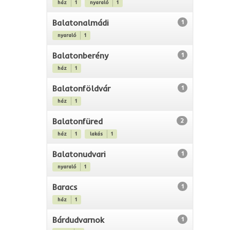
ház
1
nyaraló
1
Balatonalmádi
1
nyaraló
1
Balatonberény
1
ház
1
Balatonföldvár
1
ház
1
Balatonfüred
2
ház
1
lakás
1
Balatonudvari
1
nyaraló
1
Baracs
1
ház
1
Bárdudvarnok
1