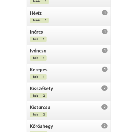
lakás
1
Hévíz
1
lakás
1
Inárcs
1
ház
1
Iváncsa
1
ház
1
Kerepes
1
ház
1
Kisszékely
2
ház
2
Kistarcsa
2
ház
2
Kőröshegy
2