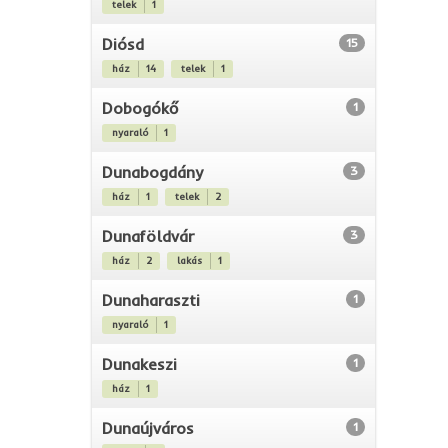
telek
1
Diósd
15
ház
14
telek
1
Dobogókő
1
nyaraló
1
Dunabogdány
3
ház
1
telek
2
Dunaföldvár
3
ház
2
lakás
1
Dunaharaszti
1
nyaraló
1
Dunakeszi
1
ház
1
Dunaújváros
1