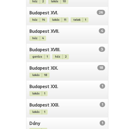
ház
2
lakás
10
Budapest XVI.
26
ház
14
lakás
11
telek
1
Budapest XVII.
4
ház
4
Budapest XVIII.
3
garázs
1
ház
2
Budapest XIX.
18
lakás
18
Budapest XXI.
1
lakás
1
Budapest XXII.
1
lakás
1
Dány
1