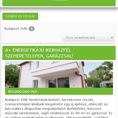
SZŰRÉSI FELTÉTELEK
Budapest XVIII.
3
A+ ENERGETIKÁJÚ IKERHÁZFÉL
SZEMERETELEPEN, GARÁZZSAL!
165.000.000 HUF
Budapest XVIII. kerületének kedvelt, kertvárosias részén,
Szemeretelepen kínálunk megvételre egy új építésű, elkészült és
kulcsrakész állapotban megtekinthető ikerházfelet, korszerű
műszaki tartalommal, saját telekrésszel és 30 m²-es garázzsal. Ez
az otthon azoknak lehet jó választás, akik nyugodtabb, családias