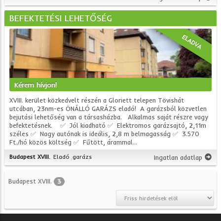
BEFEKTETÉSI LEHETŐSÉG
ELADVA
Kérem hívjon!
XVIII. kerület közkedvelt részén a Gloriett telepen Tövishát
utcában, 23nm-es ÖNÁLLÓ GARÁZS eladó! A garázsból közvetlen
bejutási lehetőség van a társasházba. Alkalmas saját részre vagy
befektetésnek. ✅ Jól kiadható ✅ Elektromos garázsajtó, 2,11m
széles ✅ Nagy autónak is ideális, 2,8 m belmagasság ✅ 3.570
Ft./hó közös költség ✅ Fűtött, árammal...
Budapest XVIII.
Eladó
garázs
Ingatlan adatlap
Budapest XVIII.
3