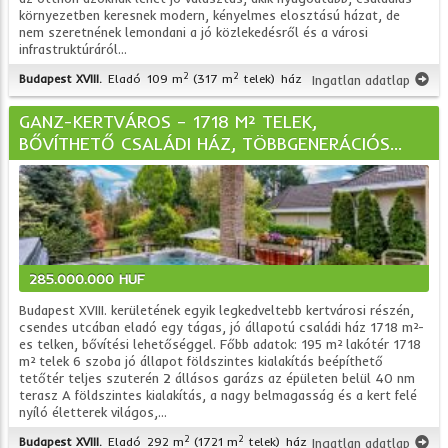
környezetben keresnek modern, kényelmes elosztású házat, de
nem szeretnének lemondani a jó közlekedésről és a városi
infrastruktúráról...
2
2
Budapest XVIII.
Eladó
109 m
(317 m
telek)
ház
Ingatlan adatlap
GANZ-KERTVÁROS – 1718 M² TELEK,
BŐVÍTHETŐ CSALÁDI HÁZ, TÖBBGENERÁCIÓS...
285.000.000 HUF
Budapest XVIII. kerületének egyik legkedveltebb kertvárosi részén,
csendes utcában eladó egy tágas, jó állapotú családi ház 1718 m²-
es telken, bővítési lehetőséggel. Főbb adatok: 195 m² lakótér 1718
m² telek 6 szoba jó állapot földszintes kialakítás beépíthető
tetőtér teljes szuterén 2 állásos garázs az épületen belül 40 nm
terasz A földszintes kialakítás, a nagy belmagasság és a kert felé
nyíló életterek világos,...
2
2
Budapest XVIII.
Eladó
292 m
(1721 m
telek)
ház
Ingatlan adatlap