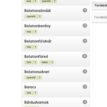
ház
1
nyaraló
1
Törökbál
Balatonalmádi
1
nyaraló
1
Törökbál
Balatonberény
1
ház
1
Balatonföldvár
1
ház
1
Balatonfüred
2
ház
1
lakás
1
Balatonudvari
1
nyaraló
1
Baracs
1
ház
1
Bárdudvarnok
1