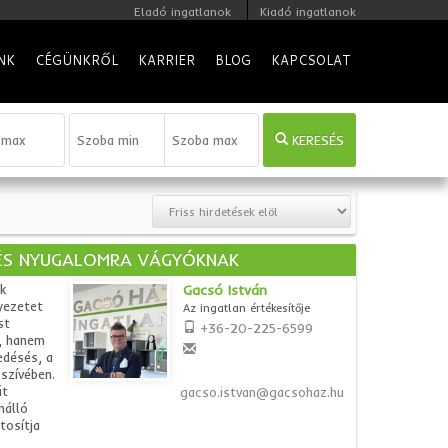
Eladó ingatlanok
Kiadó ingatlanok
NK
CÉGÜNKRŐL
KARRIER
BLOG
KAPCSOLAT
KERESÉS
ÉS NYUGALOMRA VÁGYÓKNAK
k
Gacsó István
yezetet
Az ingatlan értékesítője
st
+36-20-225-6599
, hanem
edésés, a
szívében.
át
gacso.istvan@gacsohaz.hu
nálló
tosítja