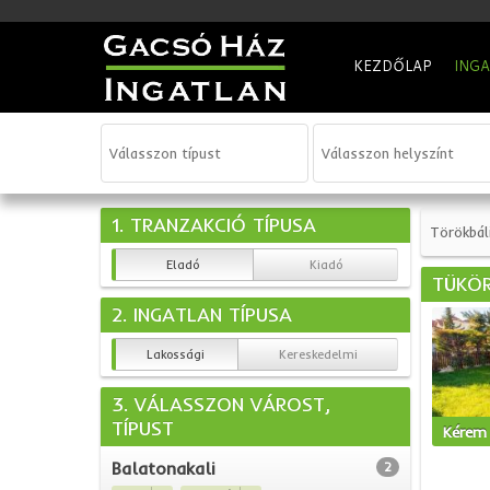
KEZDŐLAP
ING
1. TRANZAKCIÓ TÍPUSA
Törökbál
Eladó
Kiadó
TÜKÖR
2. INGATLAN TÍPUSA
Lakossági
Kereskedelmi
3. VÁLASSZON VÁROST,
TÍPUST
Kérem 
Balatonakali
2