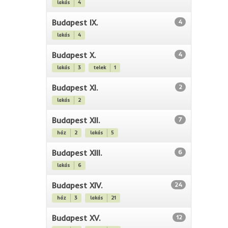
lakás
4
Budapest IX.
4
lakás
4
Budapest X.
4
lakás
3
telek
1
Budapest XI.
2
lakás
2
Budapest XII.
7
ház
2
lakás
5
Budapest XIII.
6
lakás
6
Budapest XIV.
24
ház
3
lakás
21
Budapest XV.
12