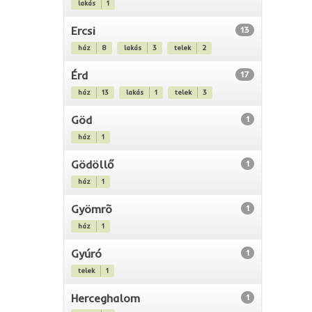
lakás
1
Ercsi
13
ház
8
lakás
3
telek
2
Érd
17
ház
13
lakás
1
telek
3
Göd
1
ház
1
Gödöllő
1
ház
1
Gyömrõ
1
ház
1
Gyúró
1
telek
1
Herceghalom
1