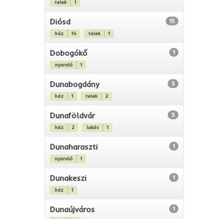
telek
1
Diósd
15
ház
14
telek
1
Dobogókő
1
nyaraló
1
Dunabogdány
3
ház
1
telek
2
Dunaföldvár
3
ház
2
lakás
1
Dunaharaszti
1
nyaraló
1
Dunakeszi
1
ház
1
Dunaújváros
1