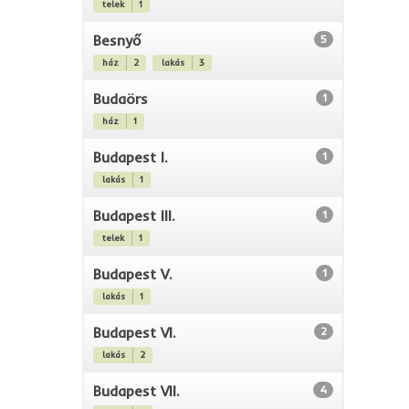
telek
1
Besnyő
5
ház
2
lakás
3
Budaörs
1
ház
1
Budapest I.
1
lakás
1
Budapest III.
1
telek
1
Budapest V.
1
lakás
1
Budapest VI.
2
lakás
2
Budapest VII.
4