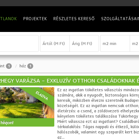
ATLANOK
PROJEKTEK
RÉSZLETES KERESŐ
SZOLGÁLTATÁSAI
int
ház
1
1
HEGY VARÁZSA – EXKLUZÍV OTTHON CSALÁDOKNAK 
Ez az ingatlan tökéletes választás mindazo
ELADVA
számára, akik a nyugodt, biztonságos körn
keresik, miközben élvezni szeretnék Budape
közelségét. Ez az ingatlan nemcsak otthon
életérzés: a csend, a zöldövezeti elhelyezk
kényelem tökéletes találkozása Tükörhegy 
Miért válassza ezt az ingatlant? Családbar
hívjon!
térkialakítás: Tágas nappali és étkező, külö
hálószobák, valamint egy szeparált kert biz
az...