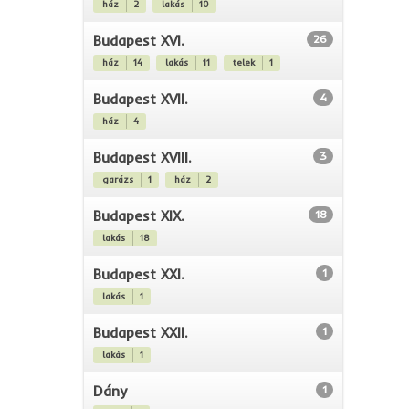
ház
2
lakás
10
Budapest XVI.
26
ház
14
lakás
11
telek
1
Budapest XVII.
4
ház
4
Budapest XVIII.
3
garázs
1
ház
2
Budapest XIX.
18
lakás
18
Budapest XXI.
1
lakás
1
Budapest XXII.
1
lakás
1
Dány
1