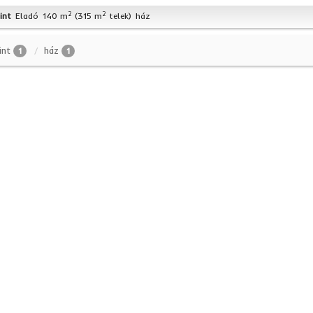
2
2
int
Eladó
140 m
(315 m
telek)
ház
int
ház
1
1