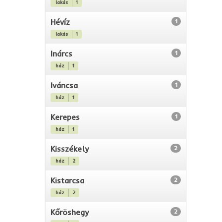
lakás
1
Hévíz
1
lakás
1
Inárcs
1
ház
1
Iváncsa
1
ház
1
Kerepes
1
ház
1
Kisszékely
2
ház
2
Kistarcsa
2
ház
2
Kőröshegy
2