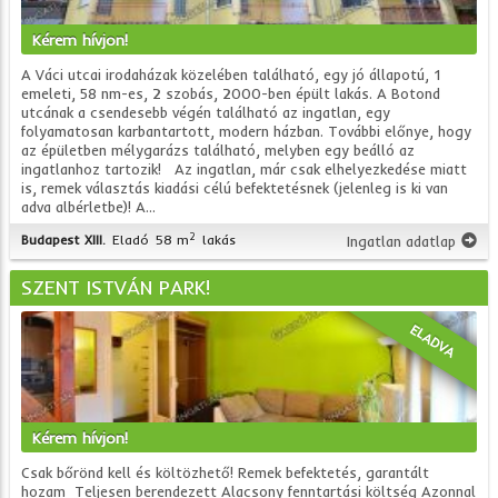
Kérem hívjon!
A Váci utcai irodaházak közelében található, egy jó állapotú, 1
emeleti, 58 nm-es, 2 szobás, 2000-ben épült lakás. A Botond
utcának a csendesebb végén található az ingatlan, egy
folyamatosan karbantartott, modern házban. További előnye, hogy
az épületben mélygarázs található, melyben egy beálló az
ingatlanhoz tartozik! Az ingatlan, már csak elhelyezkedése miatt
is, remek választás kiadási célú befektetésnek (jelenleg is ki van
adva albérletbe)! A...
2
Budapest XIII.
Eladó
58 m
lakás
Ingatlan adatlap
SZENT ISTVÁN PARK!
ELADVA
Kérem hívjon!
Csak bőrönd kell és költözhető! Remek befektetés, garantált
hozam Teljesen berendezett Alacsony fenntartási költség Azonnal