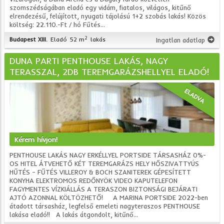
szomszédságában eladó egy vidám, fiatalos, világos, kitűnő
elrendezésű, felújított, nyugati tájolású 1+2 szobás lakás! Közös
költség: 22.110.-Ft / hó Fűtés...
2
Budapest XIII.
Eladó
52 m
lakás
Ingatlan adatlap
DUNA PARTI PENTHOUSE LAKÁS, NAGY
TERASSZAL, 2DB TEREMGARÁZSHELLYEL ELADÓ!
ELADVA
Kérem hívjon!
PENTHOUSE LAKÁS NAGY ERKÉLLYEL PORTSIDE TÁRSASHÁZ 0%-
OS HITEL ÁTVEHETŐ KÉT TEREMGARÁZS HELY HŐSZIVATTYÚS
HŰTÉS – FŰTÉS VILLEROY & BOCH SZANITEREK GÉPESÍTETT
KONYHA ELEKTROMOS REDŐNYÖK VIDEO KAPUTELEFON
FAGYMENTES VÍZKIÁLLÁS A TERASZON BIZTONSÁGI BEJÁRATI
AJTÓ AZONNAL KÖLTÖZHETŐ! A MARINA PORTSIDE 2022-ben
átadott társasház, legfelső emeleti nagyteraszos PENTHOUSE
lakása eladó!! A lakás átgondolt, kitűnő...