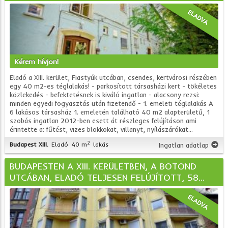
ELADVA
Kérem hívjon!
Eladó a XIII. kerület, Fiastyúk utcában, csendes, kertvárosi részében
egy 40 m2-es téglalakás! - parkosított társasházi kert - tökéletes
közlekedés - befektetésnek is kiváló ingatlan - alacsony rezsi:
minden egyedi fogyasztás után fizetendő - 1. emeleti téglalakás A
6 lakásos társasház 1. emeletén található 40 m2 alapterületű, 1
szobás ingatlan 2012-ben esett át részleges felújításon ami
érintette a: fűtést, vizes blokkokat, villanyt, nyílászárókat...
2
Budapest XIII.
Eladó
40 m
lakás
Ingatlan adatlap
BUDAPESTEN A XIII. KERÜLETBEN, A BOTOND
UTCÁBAN, ELADÓ TELJESEN FELÚJÍTOTT, 58...
ELADVA