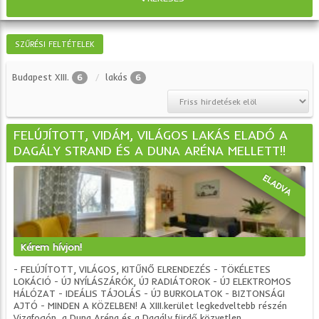
SZŰRÉSI FELTÉTELEK
Budapest XIII.
lakás
6
6
FELÚJÍTOTT, VIDÁM, VILÁGOS LAKÁS ELADÓ A
DAGÁLY STRAND ÉS A DUNA ARÉNA MELLETT!!
ELADVA
Kérem hívjon!
- FELÚJÍTOTT, VILÁGOS, KITŰNŐ ELRENDEZÉS - TÖKÉLETES
LOKÁCIÓ - ÚJ NYÍLÁSZÁRÓK, ÚJ RADIÁTOROK - ÚJ ELEKTROMOS
HÁLÓZAT - IDEÁLIS TÁJOLÁS - ÚJ BURKOLATOK - BIZTONSÁGI
AJTÓ - MINDEN A KÖZELBEN! A XIII.kerület legkedveltebb részén
Vizafogón, a Duna Aréna és a Dagály fürdő közvetlen