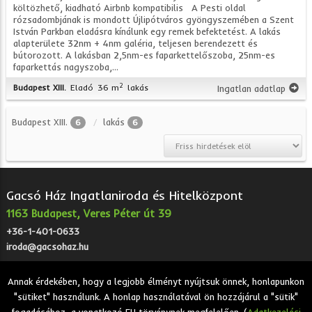
költözhető, kiadható Airbnb kompatibilis A Pesti oldal
rózsadombjának is mondott Újlipótváros gyöngyszemében a Szent
István Parkban eladásra kínálunk egy remek befektetést. A lakás
alapterülete 32nm + 4nm galéria, teljesen berendezett és
bútorozott. A lakásban 2,5nm-es faparkettelőszoba, 25nm-es
faparkettás nagyszoba,...
2
Budapest XIII.
Eladó
36 m
lakás
Ingatlan adatlap
Budapest XIII.
lakás
6
6
Gacsó Ház Ingatlaniroda és Hitelközpont
1163 Budapest, Veres Péter út 39
+36-1-401-0633
iroda@gacsohaz.hu
Annak érdekében, hogy a legjobb élményt nyújtsuk önnek, honlapunkon
"sütiket" használunk. A honlap használatával ön hozzájárul a "sütik"
2026 © Gacsó Ház Ingatlaniroda és Hitelközpont - Eladó,