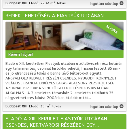
2
Budapest XIII.
Eladó
72.41 m
lakás
Ingatlan adatlap
REMEK LEHETŐSÉG A FIASTYÚK UTCÁBAN
ELADVA
Kérem hívjon!
Eladó a XIII. kerületben Fiastyúk utcában a zöldövezeti rész határán
egy tehermentes, azonnal birtokba vehető, frissen festett 35 nm-
es jó elrendezésű lakás a benne lévő bútorokkal együtt.
ANGYALFÖLD KEDVELT RÉSZÉN CSENDES, NYUGODT KÖRNYEZET
VILÁGOS, FRANCIA ERKÉLYES LAKÁS ALACSONY REZSIKÖLTSÉG
AZONNAL BIRTOKBA VEHETŐ BEFEKTETÉSNEK IS KIVÁLÓAN
ALKALMAS A 3 emeletes társasház 2. emeletén található 35
négyzetméteres lakást 2008-ban átalakították...
2
Budapest XIII.
Eladó
35 m
lakás
Ingatlan adatlap
ELADÓ A XIII. KERÜLET FIASTYÚK UTCÁBAN
CSENDES, KERTVÁROSI RÉSZÉBEN EGY...