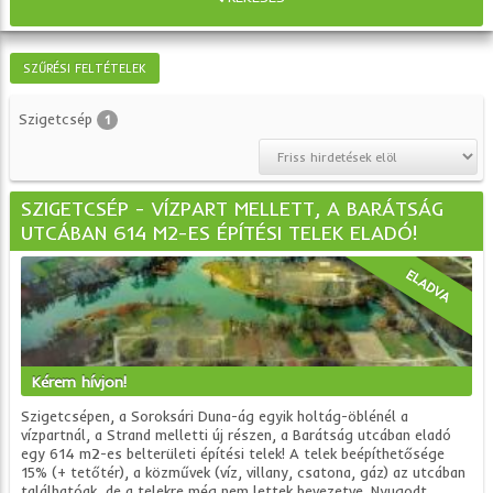
SZŰRÉSI FELTÉTELEK
Szigetcsép
1
SZIGETCSÉP - VÍZPART MELLETT, A BARÁTSÁG
UTCÁBAN 614 M2-ES ÉPÍTÉSI TELEK ELADÓ!
ELADVA
Kérem hívjon!
Szigetcsépen, a Soroksári Duna-ág egyik holtág-öblénél a
vízpartnál, a Strand melletti új részen, a Barátság utcában eladó
egy 614 m2-es belterületi építési telek! A telek beépíthetősége
15% (+ tetőtér), a közművek (víz, villany, csatona, gáz) az utcában
találhatóak, de a telekre még nem lettek bevezetve. Nyugodt,