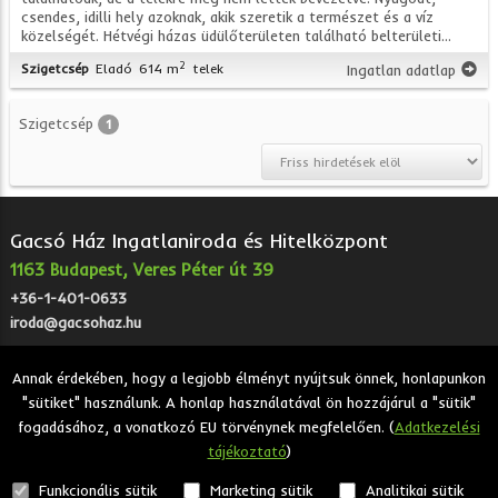
csendes, idilli hely azoknak, akik szeretik a természet és a víz
közelségét. Hétvégi házas üdülőterületen található belterületi...
2
Szigetcsép
Eladó
614 m
telek
Ingatlan adatlap
Szigetcsép
1
Gacsó Ház Ingatlaniroda és Hitelközpont
1163 Budapest, Veres Péter út 39
+36-1-401-0633
iroda@gacsohaz.hu
Annak érdekében, hogy a legjobb élményt nyújtsuk önnek, honlapunkon
"sütiket" használunk. A honlap használatával ön hozzájárul a "sütik"
2026 © Gacsó Ház Ingatlaniroda és Hitelközpont - Eladó,
fogadásához, a vonatkozó EU törvénynek megfelelően. (
Adatkezelési
kiadó, bérbeadó ingatlanok.
tájékoztató
)
Adatkezelési tájékoztató
Funkcionális sütik
Marketing sütik
Analitikai sütik