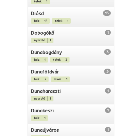
telek
1
Diósd
15
ház
14
telek
1
Dobogókő
1
nyaraló
1
Dunabogdány
3
ház
1
telek
2
Dunaföldvár
3
ház
2
lakás
1
Dunaharaszti
1
nyaraló
1
Dunakeszi
1
ház
1
Dunaújváros
1