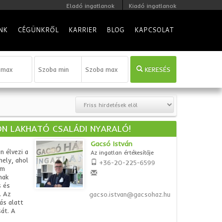
Eladó ingatlanok
Kiadó ingatlanok
NK
CÉGÜNKRŐL
KARRIER
BLOG
KAPCSOLAT
KERESÉS
ON LAKHATÓ CSALÁDI NYARALÓ!
Gacsó István
n élvezi a
Az ingatlan értékesítője
hely, ahol
+36-20-225-6599
em
nak
s és
. Az
gacso.istvan@gacsohaz.hu
ás alatt
sát. A