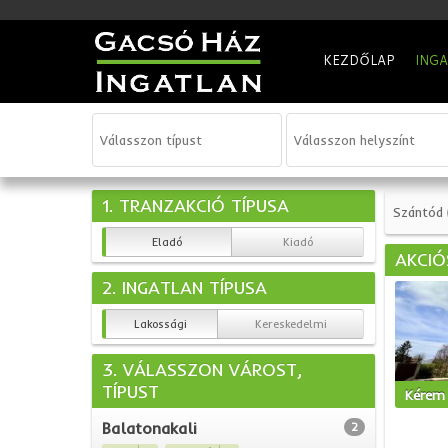
KEZDŐLAP
ING
1. TRANZAKCIÓ TÍPUSA
Szántód
Eladó
Kiadó
AKCIÓ
2. INGATLAN TÍPUSA
Lakossági
Kereskedelmi
3. VÁLASSZON VÁROST,
TÍPUST
Kérem 
Balatonakali
2