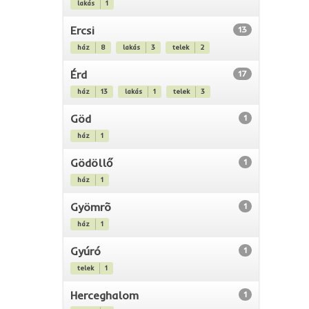
lakás
1
Ercsi
13
ház
8
lakás
3
telek
2
Érd
17
ház
13
lakás
1
telek
3
Göd
1
ház
1
Gödöllő
1
ház
1
Gyömrõ
1
ház
1
Gyúró
1
telek
1
Herceghalom
1