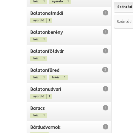
ház
1
nyaraló
1
Szántód
Balatonalmádi
1
nyaraló
1
Szántód
Balatonberény
1
ház
1
Balatonföldvár
1
ház
1
Balatonfüred
2
ház
1
lakás
1
Balatonudvari
1
nyaraló
1
Baracs
1
ház
1
Bárdudvarnok
1