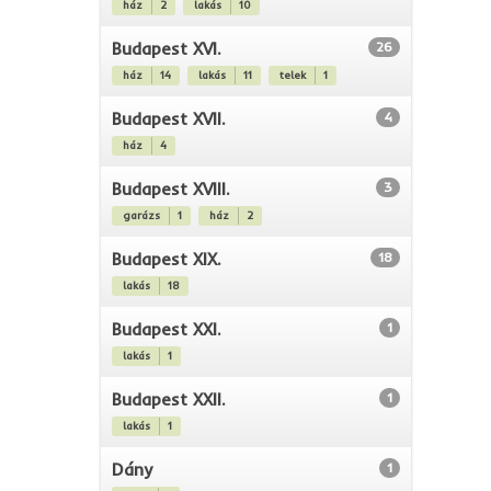
ház
2
lakás
10
Budapest XVI.
26
ház
14
lakás
11
telek
1
Budapest XVII.
4
ház
4
Budapest XVIII.
3
garázs
1
ház
2
Budapest XIX.
18
lakás
18
Budapest XXI.
1
lakás
1
Budapest XXII.
1
lakás
1
Dány
1