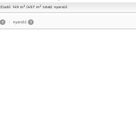
2
2
Eladó
149 m
(497 m
telek)
nyaraló
nyaraló
1
1