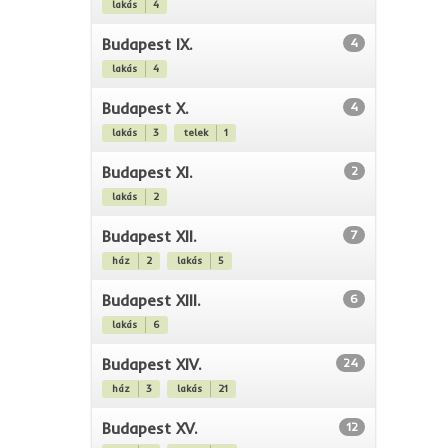
lakás
4
Budapest IX.
4
lakás
4
Budapest X.
4
lakás
3
telek
1
Budapest XI.
2
lakás
2
Budapest XII.
7
ház
2
lakás
5
Budapest XIII.
6
lakás
6
Budapest XIV.
24
ház
3
lakás
21
Budapest XV.
12