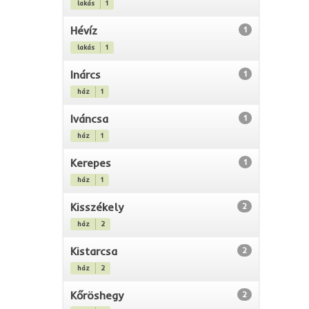
lakás
1
Hévíz
1
lakás
1
Inárcs
1
ház
1
Iváncsa
1
ház
1
Kerepes
1
ház
1
Kisszékely
2
ház
2
Kistarcsa
2
ház
2
Kőröshegy
2