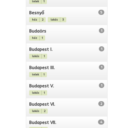
telek
1
Besnyő
5
ház
2
lakás
3
Budaörs
1
ház
1
Budapest I.
1
lakás
1
Budapest III.
1
telek
1
Budapest V.
1
lakás
1
Budapest VI.
2
lakás
2
Budapest VII.
4