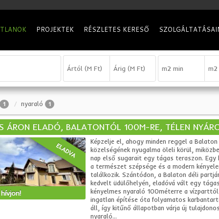
ATLANOK
PROJEKTEK
RÉSZLETES KERESŐ
SZOLGÁLTATÁSAI
nyaraló
1
1
S ÁRON ELADÓ, BALATONTÓL 100M-RE, TÉLEN NYÁR
Képzelje el, ahogy minden reggel a Balaton
ELADVA
közelségének nyugalma öleli körül, miközbe
nap első sugarait egy tágas teraszon. Egy 
a természet szépsége és a modern kényel
találkozik. Szántódon, a Balaton déli partjá
kedvelt üdülőhelyén, eladóvá vált egy tága
kényelmes nyaraló 100méterre a vízparttól
hívjon!
ingatlan építése óta folyamatos karbantart
áll, így kitűnő állapotban várja új tulajdono
nyaraló...