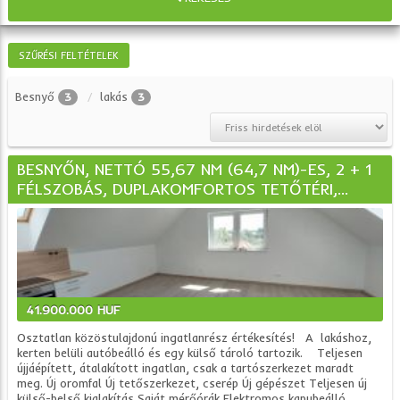
SZŰRÉSI FELTÉTELEK
Besnyő
lakás
3
3
BESNYŐN, NETTÓ 55,67 NM (64,7 NM)-ES, 2 + 1
FÉLSZOBÁS, DUPLAKOMFORTOS TETŐTÉRI,...
41.900.000 HUF
Osztatlan közöstulajdonú ingatlanrész értékesítés! A lakáshoz,
kerten belüli autóbeálló és egy külső tároló tartozik. Teljesen
újjáépített, átalakított ingatlan, csak a tartószerkezet maradt
meg. Új oromfal Új tetőszerkezet, cserép Új gépészet Teljesen új
külső-belső kialakítás Saját mérőórák Elektromos kapubeálló