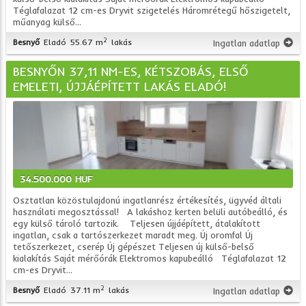
Téglafalazat 12 cm-es Dryvit szigetelés Háromrétegű hőszigetelt,
műanyag külső...
2
Besnyő
Eladó
55.67 m
lakás
Ingatlan adatlap
BESNYŐN 37,11 NM-ES, KÉTSZOBÁS, ELSŐ
EMELETI, ÚJJÁÉPÍTETT LAKÁS ELADÓ!
34.500.000 HUF
Osztatlan közöstulajdonú ingatlanrész értékesítés, ügyvéd általi
használati megosztással! A lakáshoz kerten belüli autóbeálló, és
egy külső tároló tartozik. Teljesen újjáépített, átalakított
ingatlan, csak a tartószerkezet maradt meg. Új oromfal Új
tetőszerkezet, cserép Új gépészet Teljesen új külső-belső
kialakítás Saját mérőórák Elektromos kapubeálló Téglafalazat 12
cm-es Dryvit...
2
Besnyő
Eladó
37.11 m
lakás
Ingatlan adatlap