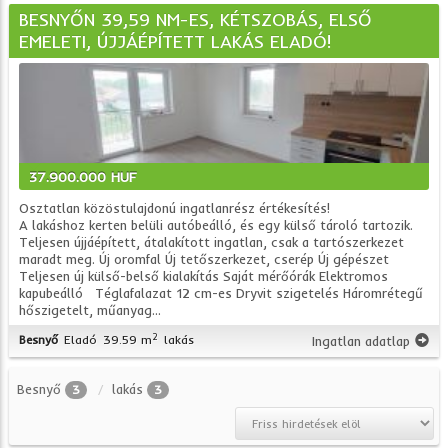
BESNYŐN 39,59 NM-ES, KÉTSZOBÁS, ELSŐ
EMELETI, ÚJJÁÉPÍTETT LAKÁS ELADÓ!
37.900.000 HUF
Osztatlan közöstulajdonú ingatlanrész értékesítés!
A lakáshoz kerten belüli autóbeálló, és egy külső tároló tartozik.
Teljesen újjáépített, átalakított ingatlan, csak a tartószerkezet
maradt meg. Új oromfal Új tetőszerkezet, cserép Új gépészet
Teljesen új külső-belső kialakítás Saját mérőórák Elektromos
kapubeálló Téglafalazat 12 cm-es Dryvit szigetelés Háromrétegű
hőszigetelt, műanyag...
2
Besnyő
Eladó
39.59 m
lakás
Ingatlan adatlap
Besnyő
lakás
3
3