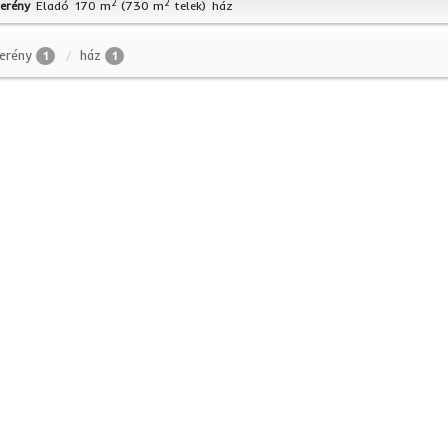
2
2
erény
Eladó
170 m
(730 m
telek)
ház
erény
ház
1
1