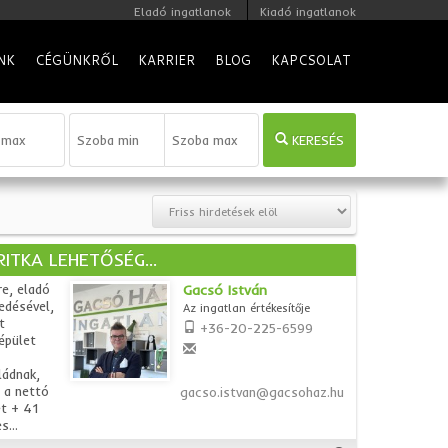
Eladó ingatlanok
Kiadó ingatlanok
NK
CÉGÜNKRŐL
KARRIER
BLOG
KAPCSOLAT
KERESÉS
ITKA LEHETŐSÉG...
e, eladó
Gacsó István
edésével,
Az ingatlan értékesítője
t
+36-20-225-6599
épület
ládnak,
 a nettó
gacso.istvan@gacsohaz.hu
et + 41
...