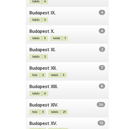
lakás
4
Budapest IX.
4
lakás
4
Budapest X.
4
lakás
3
telek
1
Budapest XI.
2
lakás
2
Budapest XII.
7
ház
2
lakás
5
Budapest XIII.
6
lakás
6
Budapest XIV.
24
ház
3
lakás
21
Budapest XV.
12