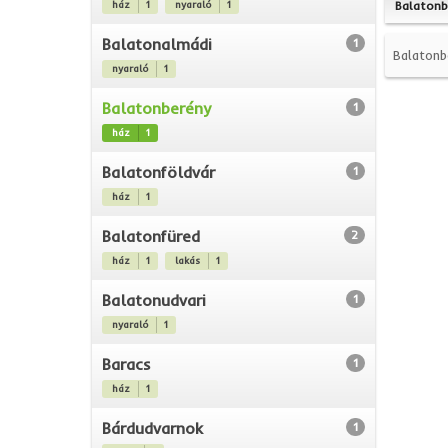
ház
1
nyaraló
1
Balatonb
Balatonalmádi
1
Balatonb
nyaraló
1
Balatonberény
1
ház
1
Balatonföldvár
1
ház
1
Balatonfüred
2
ház
1
lakás
1
Balatonudvari
1
nyaraló
1
Baracs
1
ház
1
Bárdudvarnok
1