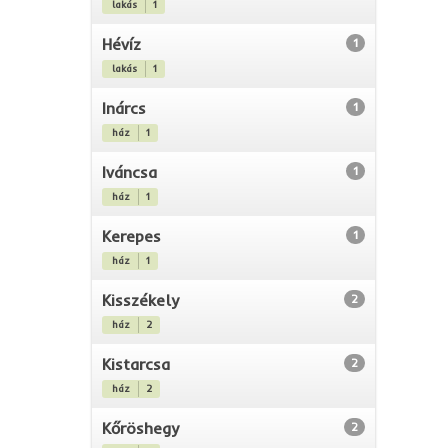
lakás
1
Hévíz
1
lakás
1
Inárcs
1
ház
1
Iváncsa
1
ház
1
Kerepes
1
ház
1
Kisszékely
2
ház
2
Kistarcsa
2
ház
2
Kőröshegy
2