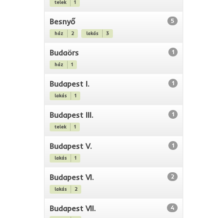
telek
1
Besnyő
5
ház
2
lakás
3
Budaörs
1
ház
1
Budapest I.
1
lakás
1
Budapest III.
1
telek
1
Budapest V.
1
lakás
1
Budapest VI.
2
lakás
2
Budapest VII.
4