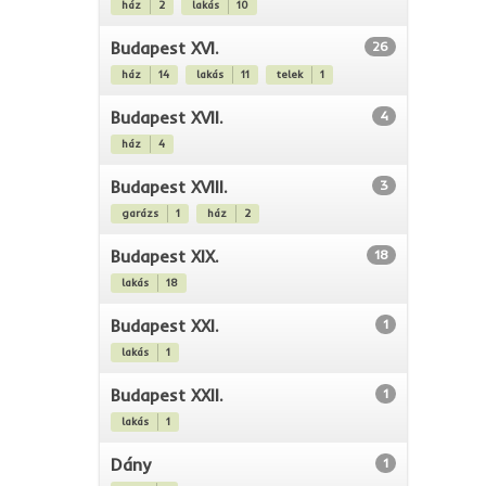
ház
2
lakás
10
Budapest XVI.
26
ház
14
lakás
11
telek
1
Budapest XVII.
4
ház
4
Budapest XVIII.
3
garázs
1
ház
2
Budapest XIX.
18
lakás
18
Budapest XXI.
1
lakás
1
Budapest XXII.
1
lakás
1
Dány
1