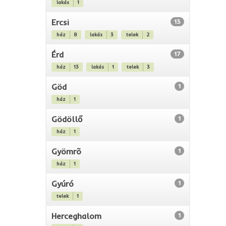
lakás
1
Ercsi
13
ház
8
lakás
3
telek
2
Érd
17
ház
13
lakás
1
telek
3
Göd
1
ház
1
Gödöllő
1
ház
1
Gyömrõ
1
ház
1
Gyúró
1
telek
1
Herceghalom
1