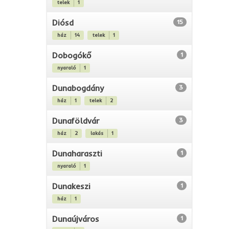
telek
1
Diósd
15
ház
14
telek
1
Dobogókő
1
nyaraló
1
Dunabogdány
3
ház
1
telek
2
Dunaföldvár
3
ház
2
lakás
1
Dunaharaszti
1
nyaraló
1
Dunakeszi
1
ház
1
Dunaújváros
1