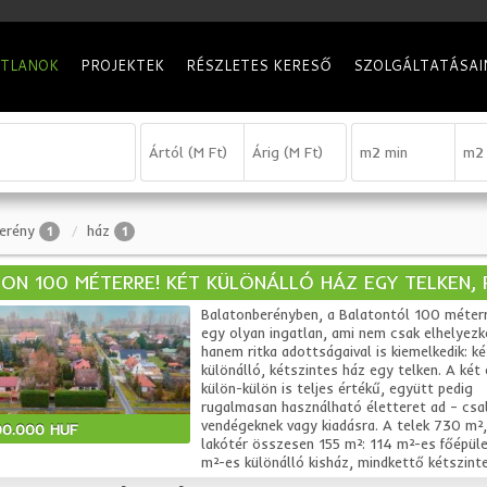
ATLANOK
PROJEKTEK
RÉSZLETES KERESŐ
SZOLGÁLTATÁSAI
erény
ház
1
1
ON 100 MÉTERRE! KÉT KÜLÖNÁLLÓ HÁZ EGY TELKEN, R
Balatonberényben, a Balatontól 100 méterr
egy olyan ingatlan, ami nem csak elhelyezk
hanem ritka adottságaival is kiemelkedik: ké
különálló, kétszintes ház egy telken. A két 
külön-külön is teljes értékű, együtt pedig
rugalmasan használható életteret ad – csa
vendégeknek vagy kiadásra. A telek 730 m²,
00.000 HUF
lakótér összesen 155 m²: 114 m²-es főépül
m²-es különálló kisház, mindkettő kétszintes