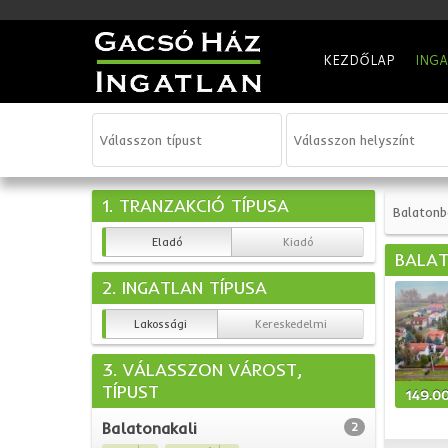
KEZDŐLAP
ING
1. TRANZAKCIÓ TÍPUSA
Balatonb
Eladó
Kiadó
BALAT
2. INGATLAN TÍPUSA
Lakossági
Kereskedelmi
3. VÁLASSZON VÁROST,
TÍPUST
149.0
Balatonakali
2