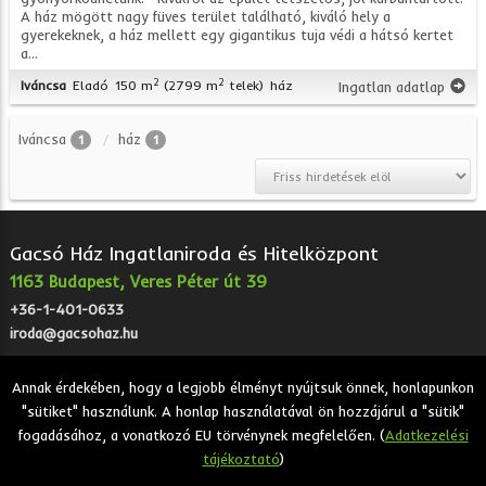
A ház mögött nagy füves terület található, kiváló hely a
gyerekeknek, a ház mellett egy gigantikus tuja védi a hátsó kertet
a...
2
2
Iváncsa
Eladó
150 m
(2799 m
telek)
ház
Ingatlan adatlap
Iváncsa
ház
1
1
Gacsó Ház Ingatlaniroda és Hitelközpont
1163 Budapest, Veres Péter út 39
+36-1-401-0633
iroda@gacsohaz.hu
Annak érdekében, hogy a legjobb élményt nyújtsuk önnek, honlapunkon
"sütiket" használunk. A honlap használatával ön hozzájárul a "sütik"
2026 © Gacsó Ház Ingatlaniroda és Hitelközpont - Eladó,
fogadásához, a vonatkozó EU törvénynek megfelelően. (
Adatkezelési
kiadó, bérbeadó ingatlanok.
tájékoztató
)
Adatkezelési tájékoztató