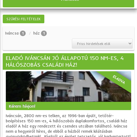
SZŰRÉSI FELTÉTELEK
Iváncsa
ház
1
1
ELADÓ IVÁNCSÁN JÓ ÁLLAPOTÚ 150 NM-ES, 4
HÁLÓSZOBÁS CSALÁDI HÁZ!
ELADVA
Kérem hívjon!
Iváncsán, 2800 nm-es telken, az 1996-ban épült, tetőtér-
beépítéses 150 nm-es, 4 hálószobás duplakomfortos, családi ház
eladó! A ház egy rendezett és csendes utcában található. Iváncsa
nem a hegyeiről híres, de ebből a házból remek kilátásban
gyönyörködhetünk! Kívülről az épület tetszetős, jól karbantartott!