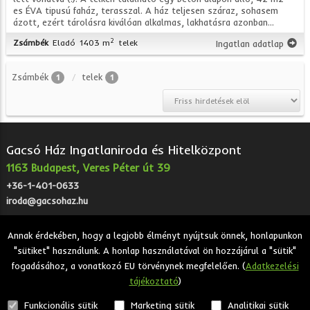
es ÉVA tipusú faház, terasszal. A ház teljesen száraz, sohasem
ázott, ezért tárolásra kiválóan alkalmas, lakhatásra azonban...
2
Zsámbék
Eladó
1403 m
telek
Ingatlan adatlap
Zsámbék
telek
1
1
Gacsó Ház Ingatlaniroda és Hitelközpont
1163 Budapest, Veres Péter út 39
+36-1-401-0633
iroda@gacsohaz.hu
Annak érdekében, hogy a legjobb élményt nyújtsuk önnek, honlapunkon
"sütiket" használunk. A honlap használatával ön hozzájárul a "sütik"
2026 © Gacsó Ház Ingatlaniroda és Hitelközpont - Eladó,
fogadásához, a vonatkozó EU törvénynek megfelelően. (
Adatkezelési
kiadó, bérbeadó ingatlanok.
tájékoztató
)
Adatkezelési tájékoztató
Funkcionális sütik
Marketing sütik
Analitikai sütik