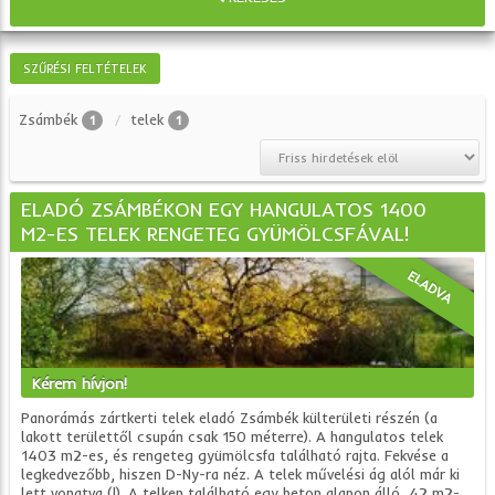
SZŰRÉSI FELTÉTELEK
Zsámbék
telek
1
1
ELADÓ ZSÁMBÉKON EGY HANGULATOS 1400
M2-ES TELEK RENGETEG GYÜMÖLCSFÁVAL!
ELADVA
Kérem hívjon!
Panorámás zártkerti telek eladó Zsámbék külterületi részén (a
lakott területtől csupán csak 150 méterre). A hangulatos telek
1403 m2-es, és rengeteg gyümölcsfa található rajta. Fekvése a
legkedvezőbb, hiszen D-Ny-ra néz. A telek művelési ág alól már ki
lett vonatva (!). A telken található egy beton alapon álló, 42 m2-