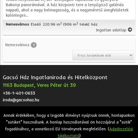
Bakonyi panorámával. A ház központi tere a lenyűgöző galériás
nappali, ahol a nagy belmagasság, és a nagyméretű üvegfelületek
különleges...
2
2
Nemesvámos
Eladó
220.96 m
(906 m
telek)
ház
Ingatlan adatlap
Nemesvámos
1
Gacsó Ház Ingatlaniroda és Hitelközpont
1163 Budapest, Veres Péter út 39
+36-1-401-0633
iroda@gacsohaz.hu
Annak érdekében, hogy a legjobb élményt nyújtsuk önnek, honlapunkon
"sütiket" használunk. A honlap használatával ön hozzájárul a "sütik"
2026 © Gacsó Ház Ingatlaniroda és Hitelközpont - Eladó,
fogadásához, a vonatkozó EU törvénynek megfelelően. (
Adatkezelési
kiadó, bérbeadó ingatlanok.
tájékoztató
)