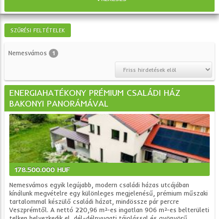
SZŰRÉSI FELTÉTELEK
Nemesvámos
1
ENERGIAHATÉKONY PRÉMIUM CSALÁDI HÁZ
BAKONYI PANORÁMÁVAL
178.500.000 HUF
Nemesvámos egyik legújabb, modern családi házas utcájában
kínálunk megvételre egy különleges megjelenésű, prémium műszaki
tartalommal készülő családi házat, mindössze pár percre
Veszprémtől. A nettó 220,96 m²-es ingatlan 906 m²-es belterületi
telken helyezkedik el, dél–délnyugati tájolással és gyönyörű