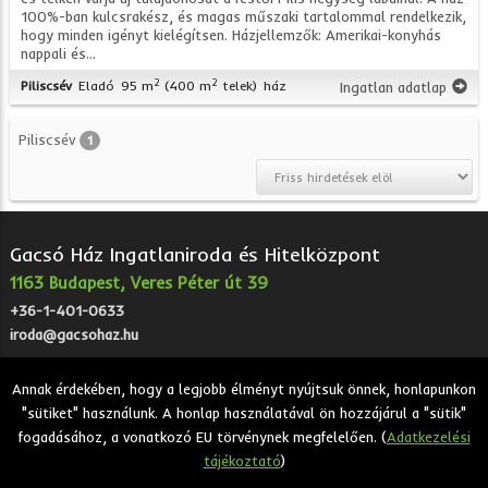
100%-ban kulcsrakész, és magas műszaki tartalommal rendelkezik,
hogy minden igényt kielégítsen. Házjellemzők: Amerikai-konyhás
nappali és...
2
2
Piliscsév
Eladó
95 m
(400 m
telek)
ház
Ingatlan adatlap
Piliscsév
1
Gacsó Ház Ingatlaniroda és Hitelközpont
1163 Budapest, Veres Péter út 39
+36-1-401-0633
iroda@gacsohaz.hu
Annak érdekében, hogy a legjobb élményt nyújtsuk önnek, honlapunkon
"sütiket" használunk. A honlap használatával ön hozzájárul a "sütik"
2026 © Gacsó Ház Ingatlaniroda és Hitelközpont - Eladó,
fogadásához, a vonatkozó EU törvénynek megfelelően. (
Adatkezelési
kiadó, bérbeadó ingatlanok.
tájékoztató
)
Adatkezelési tájékoztató