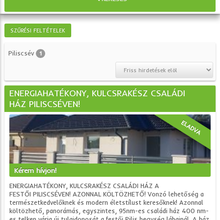
SZŰRÉSI FELTÉTELEK
Piliscsév
1
ENERGIAHATÉKONY, KULCSRAKÉSZ CSALÁDI
HÁZ PILISCSÉVEN!
ELADVA
Kérem hívjon!
ENERGIAHATÉKONY, KULCSRAKÉSZ CSALÁDI HÁZ A
FESTŐI PILISCSÉVEN! AZONNAL KÖLTÖZHETŐ! Vonzó lehetőség a
természetkedvelőknek és modern életstílust keresőknek! Azonnal
költözhető, panorámás, egyszintes, 95nm-es családi ház 400 nm-
es telken várja új tulajdonosát a festői Pilis hegység lábainál. A ház