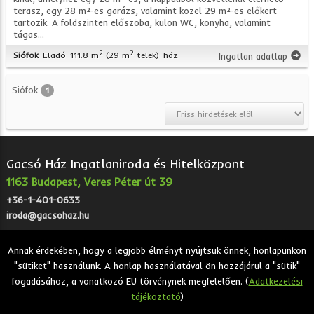
terasz, egy 28 m²-es garázs, valamint közel 29 m²-es előkert
tartozik. A földszinten előszoba, külön WC, konyha, valamint
tágas...
2
2
Siófok
Eladó
111.8 m
(29 m
telek)
ház
Ingatlan adatlap
Siófok
1
Gacsó Ház Ingatlaniroda és Hitelközpont
1163 Budapest, Veres Péter út 39
+36-1-401-0633
iroda@gacsohaz.hu
Annak érdekében, hogy a legjobb élményt nyújtsuk önnek, honlapunkon
"sütiket" használunk. A honlap használatával ön hozzájárul a "sütik"
2026 © Gacsó Ház Ingatlaniroda és Hitelközpont - Eladó,
fogadásához, a vonatkozó EU törvénynek megfelelően. (
Adatkezelési
kiadó, bérbeadó ingatlanok.
tájékoztató
)
Adatkezelési tájékoztató