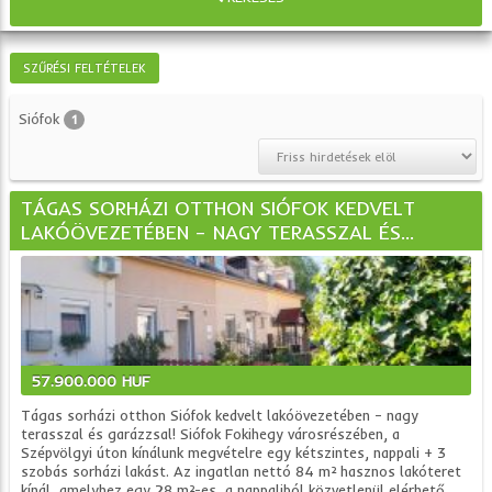
SZŰRÉSI FELTÉTELEK
Siófok
1
TÁGAS SORHÁZI OTTHON SIÓFOK KEDVELT
LAKÓÖVEZETÉBEN – NAGY TERASSZAL ÉS...
57.900.000 HUF
Tágas sorházi otthon Siófok kedvelt lakóövezetében – nagy
terasszal és garázzsal! Siófok Fokihegy városrészében, a
Szépvölgyi úton kínálunk megvételre egy kétszintes, nappali + 3
szobás sorházi lakást. Az ingatlan nettó 84 m² hasznos lakóteret
kínál, amelyhez egy 28 m²-es, a nappaliból közvetlenül elérhető