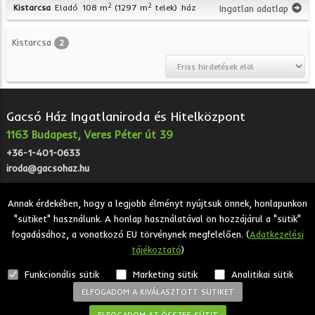
2
2
Kistarcsa
Eladó
108 m
(1297 m
telek)
ház
Ingatlan adatlap
Kistarcsa
2
Gacsó Ház Ingatlaniroda és Hitelközpont
1163 Budapest, Veres Péter út 39
+36-1-401-0633
iroda@gacsohaz.hu
Annak érdekében, hogy a legjobb élményt nyújtsuk önnek, honlapunkon
"sütiket" használunk. A honlap használatával ön hozzájárul a "sütik"
2026 © Gacsó Ház Ingatlaniroda és Hitelközpont - Eladó,
fogadásához, a vonatkozó EU törvénynek megfelelően. (
Adatkezelési
kiadó, bérbeadó ingatlanok.
tájékoztató
)
Adatkezelési tájékoztató
Funkcionális sütik
Marketing sütik
Analitikai sütik
ELFOGADOM A KIVÁLASZTOTT SÜTIKET