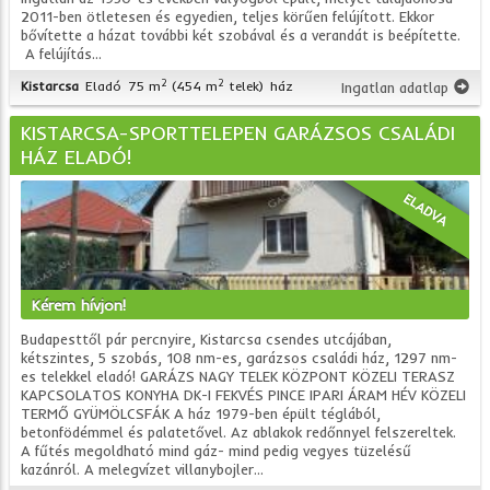
2011-ben ötletesen és egyedien, teljes körűen felújított. Ekkor
bővítette a házat további két szobával és a verandát is beépítette.
A felújítás...
2
2
Kistarcsa
Eladó
75 m
(454 m
telek)
ház
Ingatlan adatlap
KISTARCSA-SPORTTELEPEN GARÁZSOS CSALÁDI
HÁZ ELADÓ!
ELADVA
Kérem hívjon!
Budapesttől pár percnyire, Kistarcsa csendes utcájában,
kétszintes, 5 szobás, 108 nm-es, garázsos családi ház, 1297 nm-
es telekkel eladó! GARÁZS NAGY TELEK KÖZPONT KÖZELI TERASZ
KAPCSOLATOS KONYHA DK-I FEKVÉS PINCE IPARI ÁRAM HÉV KÖZELI
TERMŐ GYÜMÖLCSFÁK A ház 1979-ben épült téglából,
betonfödémmel és palatetővel. Az ablakok redőnnyel felszereltek.
A fűtés megoldható mind gáz- mind pedig vegyes tüzelésű
kazánról. A melegvízet villanybojler...