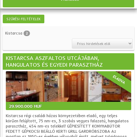
SZŰRÉSI FELTÉTELEK
Kistarcsa
2
KISTARCSA ASZFALTOS UTCÁJÁBAN,
HANGULATOS ÉS EGYEDI PARASZTHÁZ
ELADVA
29.900.000 HUF
Kistarcsa régi családi házas környezetében eladó, egy teljes
körűen felújított, 75 nm-es, 3 szobás vegyes falazatú, hangulatos
parasztház, 454 nm-es telekkel! GÉPIESÍTETT KONYHABÚTOR
FEDETT GÉPKOCSI BEÁLLÓ KERTI GRILL GARDRÓBSZOBA Az
ingatlan az 1950-es években vályogból épült, melyet tulajdonosa