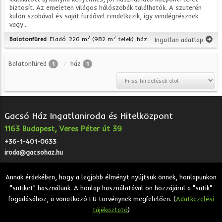
biztosít. Az emeleten világos hálószobák találhatók. A szuterén
külön szobával és saját fürdővel rendelkezik, így vendégrésznek
vagy...
2
2
Balatonfüred
Eladó
226 m
(982 m
telek)
ház
Ingatlan adatlap
Balatonfüred
ház
1
1
Gacsó Ház Ingatlaniroda és Hitelközpont
1163 Budapest, Veres Péter út 39
+36-1-401-0633
iroda@gacsohaz.hu
Annak érdekében, hogy a legjobb élményt nyújtsuk önnek, honlapunkon
"sütiket" használunk. A honlap használatával ön hozzájárul a "sütik"
2026 © Gacsó Ház Ingatlaniroda és Hitelközpont - Eladó,
fogadásához, a vonatkozó EU törvénynek megfelelően. (
Adatkezelési
kiadó, bérbeadó ingatlanok.
tájékoztató
)
Adatkezelési tájékoztató