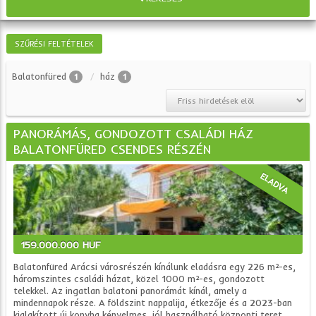
SZŰRÉSI FELTÉTELEK
Balatonfüred
ház
1
1
PANORÁMÁS, GONDOZOTT CSALÁDI HÁZ
BALATONFÜRED CSENDES RÉSZÉN
ELADVA
159.000.000 HUF
Balatonfüred Arácsi városrészén kínálunk eladásra egy 226 m²-es,
háromszintes családi házat, közel 1000 m²-es, gondozott
telekkel. Az ingatlan balatoni panorámát kínál, amely a
mindennapok része. A földszint nappalija, étkezője és a 2023-ban
kialakított új konyha kényelmes, jól használható központi teret