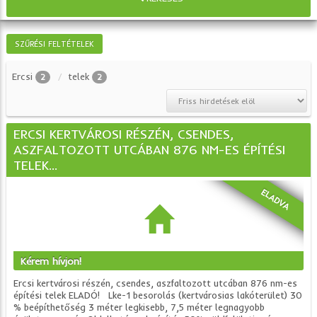
SZŰRÉSI FELTÉTELEK
Ercsi
telek
2
2
ERCSI KERTVÁROSI RÉSZÉN, CSENDES,
ASZFALTOZOTT UTCÁBAN 876 NM-ES ÉPÍTÉSI
TELEK...
ELADVA
Kérem hívjon!
Ercsi kertvárosi részén, csendes, aszfaltozott utcában 876 nm-es
építési telek ELADÓ! Lke-1 besorolás (kertvárosias lakóterület) 30
% beépíthetőség 3 méter legkisebb, 7,5 méter legnagyobb