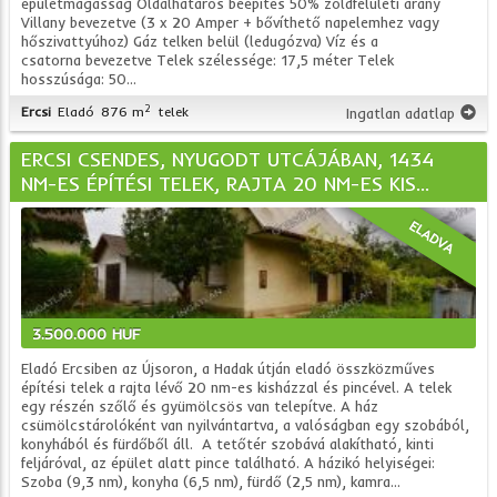
épületmagasság Oldalhatáros beépítés 50% zöldfelületi arány
Villany bevezetve (3 x 20 Amper + bővíthető napelemhez vagy
hőszivattyúhoz) Gáz telken belül (ledugózva) Víz és a
csatorna bevezetve Telek szélessége: 17,5 méter Telek
hosszúsága: 50...
2
Ercsi
Eladó
876 m
telek
Ingatlan adatlap
ERCSI CSENDES, NYUGODT UTCÁJÁBAN, 1434
NM-ES ÉPÍTÉSI TELEK, RAJTA 20 NM-ES KIS...
ELADVA
3.500.000 HUF
Eladó Ercsiben az Újsoron, a Hadak útján eladó összközműves
építési telek a rajta lévő 20 nm-es kisházzal és pincével. A telek
egy részén szőlő és gyümölcsös van telepítve. A ház
csümölcstárolóként van nyilvántartva, a valóságban egy szobából,
konyhából és fürdőből áll. A tetőtér szobává alakítható, kinti
feljáróval, az épület alatt pince található. A házikó helyiségei:
Szoba (9,3 nm), konyha (6,5 nm), fürdő (2,5 nm), kamra...