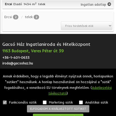
2
Ercsi
Eladó
1434 m
telek
Ingatlan adatlap
Ercsi
telek
2
2
Gacsó Ház Ingatlaniroda és Hitelközpont
1163 Budapest, Veres Péter út 39
+36-1-401-0633
iroda@gacsohaz.hu
Annak érdekében, hogy a legjobb élményt nyújtsuk önnek, honlapunkon
"sütiket" használunk. A honlap használatával ön hozzájárul a "sütik"
2026 © Gacsó Ház Ingatlaniroda és Hitelközpont - Eladó,
fogadásához, a vonatkozó EU törvénynek megfelelően. (
Adatkezelési
kiadó, bérbeadó ingatlanok.
tájékoztató
)
Adatkezelési tájékoztató
Funkcionális sütik
Marketing sütik
Analitikai sütik
ELFOGADOM A KIVÁLASZTOTT SÜTIKET