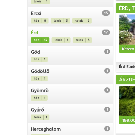
lakás
1
ÉRD, 
Ercsi
13
ház
8
lakás
3
telek
2
Érd
17
ház
13
lakás
1
telek
3
Kérem 
Göd
1
ház
1
Érd
Elad
Gödöllő
1
ÁRZUH
ház
1
Gyömrõ
1
ház
1
Gyúró
1
telek
1
199.0
Herceghalom
1