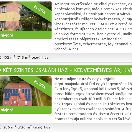
Az ingatlan erőssége az elhelyezkedése, c
ELADVA
barátságos környék, mégis remek közlekedé
kapcsolatokkal, és csak pár percre a város
központjától! Érdliget kedvelt részén, a Papi
vizes játszótér mellett ELADÓ ez a retró h
kétszintes, felújítandó családiház! A 102 n
jelenlegi formáját 1979-ben nyerte el, amik
hívjon!
emeleti részt ráépítették. Az ingatlan
összközműves, tehermentes, így azonnal b
vehető! A ház...
2
2
ó
102 m
(718 m
telek)
ház
 KÉT SZINTES CSALÁDI HÁZ – KEDVEZMÉNYES ÁR, KIVÉ
Ne maradjon le az év egyik legjobb
ELADVA
ingatlanajánlatáról Érd egyik legvonzóbb kö
Ez a lenyűgöző, azonnal költözhető, kétsz
most különleges árcsökkentéssel kínálja m
decemberben csak 109 millió Ft-ért lehet 
ház tágas szobái és nappalija tökéletes ké
nyújtanak minden családtag számára. A fris
hívjon!
festett terek modern és tiszta érzetet kel
áramszámlája nullára csökken a tetőn lévő 
2
2
ó
206 m
(736 m
telek)
ház