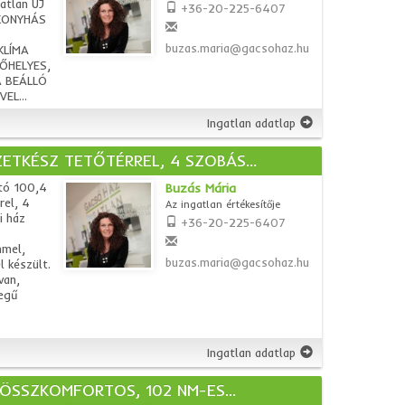
atlan ÚJ
+36-20-225-6407
 KONYHÁS
buzas.maria@gacsohaz.hu
KLÍMA
ŐHELYES,
 BEÁLLÓ
EL...
Ingatlan adatlap
ZETKÉSZ TETŐTÉRREL, 4 SZOBÁS...
ttó 100,4
Buzás Mária
rel, 4
Az ingatlan értékesítője
i ház
+36-20-225-6407
mmel,
buzas.maria@gacsohaz.hu
l készült.
van,
tegű
Ingatlan adatlap
 ÖSSZKOMFORTOS, 102 NM-ES...