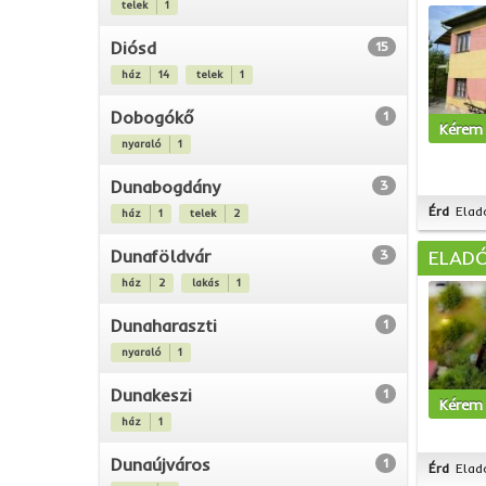
telek
1
Diósd
15
ház
14
telek
1
Dobogókő
1
Kérem 
nyaraló
1
Dunabogdány
3
Érd
Elad
ház
1
telek
2
Dunaföldvár
ELADÓ
3
ház
2
lakás
1
Dunaharaszti
1
nyaraló
1
Dunakeszi
1
Kérem 
ház
1
Dunaújváros
1
Érd
Elad