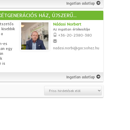
Ingatlan adatlap
TGENERÁCIÓS HÁZ, ÚJSZERŰ...
etszetős
Nádasi Norbert
 kisebbik
Az ingatlan értékesítője
 a
+36-20-2380-380
m-es
nadasi.norbi@gacsohaz.hu
lan egy
an
ék
 is
Ingatlan adatlap