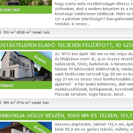
hogy szinte nulla rezsiköltséggel élhetsz 
otthonban, ahol a modern kényelem és a t
00.000 HUF
közelsége tökéletesen találkozik. Miért ne 
ezt a páratlan lehetőséget? Energiaforrad
tetődön: A terasz...
2
2
ó
150 m
(838 m
telek)
ház
OSTÁSTELEPEN ELADÓ TELJESEN FELÚJÍTOTT, 10 SZO
Az 1970-ben épült 185 nm-es ház teljes át
ELADVA
és felújításon esett át, új az összes vezeté
nyílászárók, fűtés, burkolatok. A háromszi
házban 10 hálószobát alakítottak ki, minde
saját fürdőszoba tartozik! Egy 26 nm-es k
egy 21 nm-es terasz teszi komfortosabbá 
épületet! A ház kiváló befektetés, akár mi
hívjon!
munkásszállásnak, kollégiumnak, hostelne
Műszaki tartalom: tégla falazat, külső...
2
2
ó
185 m
(714 m
telek)
ház
FUNDOKLIA-VÖLGY RÉSZÉN, 1069 NM-ES TELKEN, 151,7 
Hasznos alapterület, lakótér 112,4 nm, épü
ELADVA
belül 39,3 nm-es garázs (tároló, műhely, i