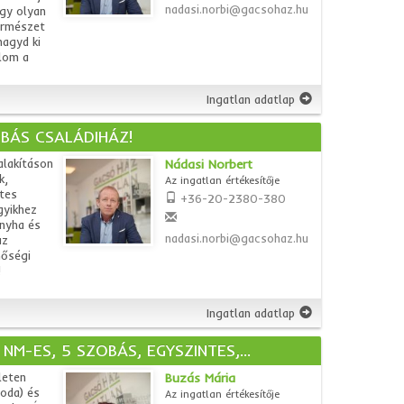
nadasi.norbi@gacsohaz.hu
egy olyan
ermészet
hagyd ki
alom a
Ingatlan adatlap
BÁS CSALÁDIHÁZ!
alakításon
Nádasi Norbert
k,
Az ingatlan értékesítője
ntes
+36-20-2380-380
gyikhez
onyha és
nadasi.norbi@gacsohaz.hu
az
nőségi
k!
Ingatlan adatlap
NM-ES, 5 SZOBÁS, EGYSZINTES,...
leten
Buzás Mária
roda) és
Az ingatlan értékesítője