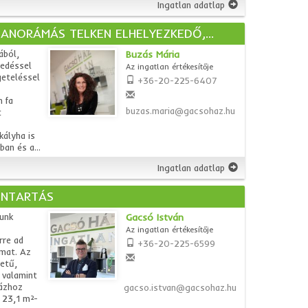
Ingatlan adatlap
PANORÁMÁS TELKEN ELHELYEZKEDŐ,...
ából,
Buzás Mária
fedéssel
Az ingatlan értékesítője
geteléssel
+36-20-225-6407
 fa
buzas.maria@gacsohaz.hu
t
kályha is
an és a...
Ingatlan adatlap
NNTARTÁS
lunk
Gacsó István
Az ingatlan értékesítője
rre ad
+36-20-225-6599
lmat. Az
letű,
 valamint
házhoz
gacso.istvan@gacsohaz.hu
 23,1 m²-