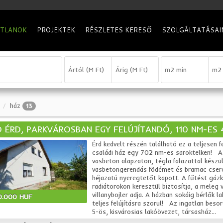
ATLANOK
PROJEKTEK
RÉSZLETES KERESŐ
SZOLGÁLTATÁSAI
ház
13
 ÉRD, PARKVÁROSBAN EGY FELÚJÍTANDÓ, 110 NM-ES
Érd kedvelt részén található ez a teljesen f
családi ház egy 702 nm-es saroktelken! A
vasbeton alapzaton, tégla falazattal készül
vasbetongerendás födémet és bramac cser
héjazatú nyeregtetőt kapott. A fűtést gáz
radiátorokon keresztül biztosítja, a meleg v
villanybojler adja. A házban sokáig bérlők la
0.000 HUF
teljes felújításra szorul! Az ingatlan besor
5-ös, kisvárosias lakóövezet, társasház...