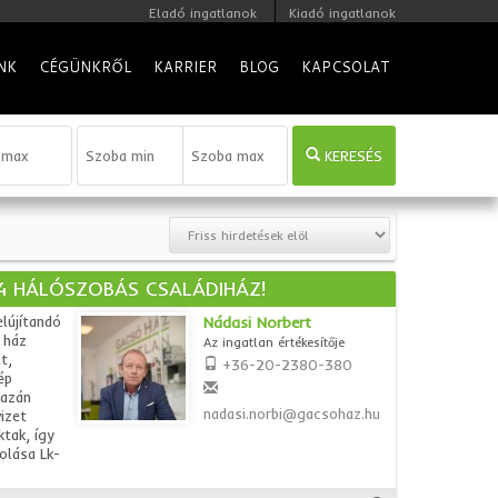
Eladó ingatlanok
Kiadó ingatlanok
NK
CÉGÜNKRŐL
KARRIER
BLOG
KAPCSOLAT
KERESÉS
 4 HÁLÓSZOBÁS CSALÁDIHÁZ!
elújítandó
Nádasi Norbert
 ház
Az ingatlan értékesítője
t,
+36-20-2380-380
ép
kazán
nadasi.norbi@gacsohaz.hu
izet
ktak, így
olása Lk-