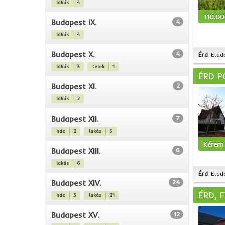
lakás
4
110.0
Budapest IX.
4
lakás
4
Budapest X.
4
Érd
Elad
lakás
3
telek
1
ÉRD P
Budapest XI.
2
lakás
2
Budapest XII.
7
ház
2
lakás
5
Kérem 
Budapest XIII.
6
lakás
6
Érd
Elad
Budapest XIV.
24
ÉRD, 
ház
3
lakás
21
Budapest XV.
12