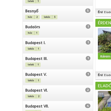
telek
1
Besnyő
5
Érd
Elad
ház
2
lakás
3
ÉRDEN
Budaörs
1
ház
1
Budapest I.
1
lakás
1
Kérem 
Budapest III.
1
telek
1
Budapest V.
1
Érd
Elad
lakás
1
ELADÓ
Budapest VI.
2
lakás
2
Budapest VII.
4