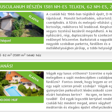
TUSCULANUM RÉSZÉN 1381 NM-ES TELKEN, 62 NM-ES, 
A családi ház 1966-ban téglából épült, D-N
ELADVA
tájolással. Monolit betonfödém, sátortető
cserépfedés. A fűtés és melegvíz-ellátást g
biztosítja, radiátoros hő leadással. Kiegész
vegyes tüzelésű kazánról megoldható. A k
nyílászáró, régi, duplaszárnyas fa szerkeze
redőnnyel felszerelve. Burkolatok a nappali
hívjon!
nagyobb szobában parketta, fürdőben és a
mellékhelyiségben járólap, a többi helyiségb
2
2
ó
62 m
(1381 m
telek)
ház
ANÁS!
Vágyik egy luxus otthonra? Szeretne a nyár
ELADVA
melegében a saját medencéjében családjáva
fürdőzni? Fontos önnek, hogy legyen az o
egy saját szinten privát szobája? Vágyik e
gyönyörűen parkosított kíváncsiskodó sze
elzárt hatalmas kertre? Ha igen, ne keres
tovább! Érd egyik legszebb kertjével rende
00.000 HUF
családi ház mindent megad, amire vágyhat!
mediterrán és elegáns épület elhelyezkedése