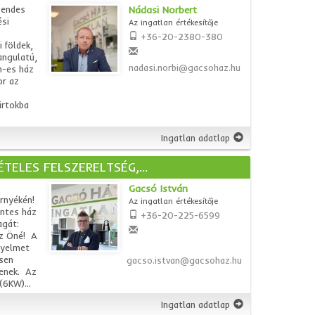
sendes
Nádasi Norbert
si
Az ingatlan értékesítője
+36-20-2380-380
 földek,
angulatú,
nadasi.norbi@gacsohaz.hu
m-es ház
or az
irtokba
Ingatlan adatlap
TELES FELSZERELTSÉG,...
Gacsó István
rnyékén!
Az ingatlan értékesítője
intes ház
+36-20-225-6599
agát:
az Öné! A
nyelmet
sen
gacso.istvan@gacsohaz.hu
tenek. Az
(6KW)...
Ingatlan adatlap