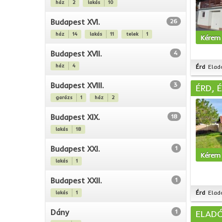
ház
2
lakás
10
Budapest XVI.
26
ház
14
lakás
11
telek
1
Kérem 
Budapest XVII.
4
ház
4
Érd
Elad
Budapest XVIII.
3
ÉRD, 
garázs
1
ház
2
Budapest XIX.
18
lakás
18
Budapest XXI.
1
Kérem 
lakás
1
Budapest XXII.
1
Érd
Elad
lakás
1
Dány
1
ELADÓ