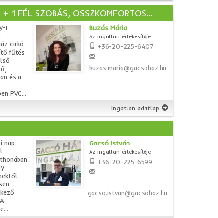
2 + 1 FÉL SZOBÁS, ÖSSZKOMFORTOS...
y-i
Buzás Mária
,
Az ingatlan értékesítője
áz cirkó
+36-20-225-6407
ítő fűtés
ülső
buzas.maria@gacsohaz.hu
tű,
ban és a
en PVC...
Ingatlan adatlap
i nap
Gacsó István
l
Az ingatlan értékesítője
tthonában
+36-20-225-6599
gy
mektől
sen
lkező
gacso.istvan@gacsohaz.hu
 A
...