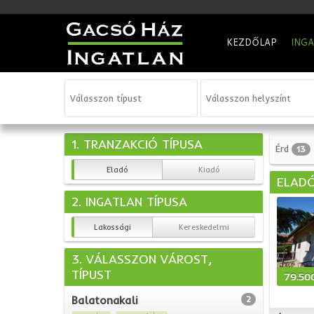
KEZDŐLAP
ING
1. TRANZAKCIÓ TÍPUSA
Érd
13
Eladó
Kiadó
ELADÓ
2. INGATLAN TÍPUSA
Lakossági
Kereskedelmi
3. VÁLASSZON VÁROST,
TÍPUST
79.50
Balatonakali
2