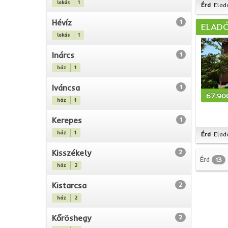
lakás
1
Érd
Elad
Hévíz
1
ELADÓ
lakás
1
Inárcs
1
ház
1
Iváncsa
1
67.90
ház
1
Kerepes
1
ház
1
Érd
Elad
Kisszékely
2
Érd
13
ház
2
Kistarcsa
2
ház
2
Kőröshegy
2