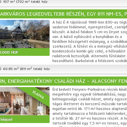
2
2
ó
107 m
(702 m
telek)
ház
PARKVÁROS LEGKEDVELTEBB RÉSZÉN, EGY 811 NM-ES, 
A ház É-K tájolással 1989-ben B30-as tégl
vasbeton födémmel, nyeregtetővel, cserép
készült. A külső falakon 5 cm-es Dryvit szi
van. A külső nyílászáró a konyhában és a
fürdőben hőszigetelt műanyag, a szobákban
szerkezetű. A fűtést és a melegvíz-ellátás
kondenzációs kombi gáz cirkó, a hőleadást
0.000 HUF
radiátorok biztosítják. Alternatív fűtésként 
használható. Burkolatok a földszinti szobákb
2
2
ó
60.85 m
(811 m
telek)
ház
N, ENERGIAHATÉKONY CSALÁDI HÁZ – ALACSONY FE
Érd kedvelt Fenyves–Parkvárosi részén kíná
ELADVA
megvételre egy egyedi térkialakítású, nagy
belmagasságú családi házat, amely egysze
tágas életteret és korszerű műszaki tarta
ingatlan nettó kb. 171 m² hasznos alapterü
amely tartalmazza a földszinti lakótereket,
a tetőtér kb. 27 m²-es hasznos részét. A 
hívjon!
tartozik továbbá egy 7,5 m²-es terasz, egy