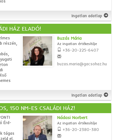
mos
Ingatlan adatlap
ÁDI HÁZ ELADÓ!
elmes
Buzás Mária
b részén,
Az ingatlan értékesítője
+36-20-225-6407
obás,
yugati
buzas.maria@gacsohaz.hu
eton
di
ülső
 nemes
Ingatlan adatlap
S, 150 NM-ES CSALÁDI HÁZ!
PONTI
Nádasi Norbert
ó Érd-
Az ingatlan értékesítője
+36-20-2380-380
ak tágas
zeld el,