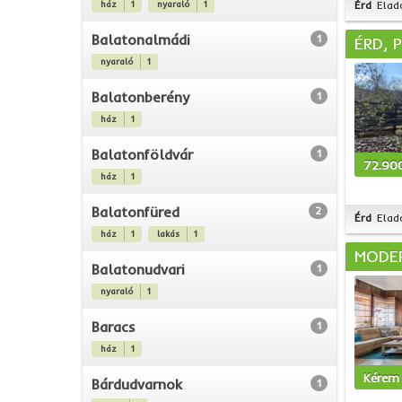
ház
1
nyaraló
1
Érd
Elad
Balatonalmádi
1
ÉRD, 
nyaraló
1
Balatonberény
1
ház
1
Balatonföldvár
1
72.90
ház
1
Balatonfüred
2
Érd
Elad
ház
1
lakás
1
MODER
Balatonudvari
1
nyaraló
1
Baracs
1
ház
1
Kérem 
Bárdudvarnok
1