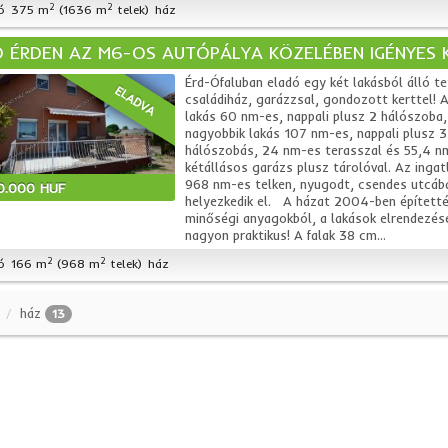
2
2
ó
375 m
(1636 m
telek)
ház
 ÉRDEN AZ M6-OS AUTÓPÁLYA KÖZELÉBEN IGÉNYES KÉ
Érd-Ófaluban eladó egy két lakásból álló t
ELADVA
családiház, garázzsal, gondozott kerttel! A
lakás 60 nm-es, nappali plusz 2 hálószoba,
nagyobbik lakás 107 nm-es, nappali plusz 3
hálószobás, 24 nm-es terasszal és 55,4 n
kétállásos garázs plusz tárolóval. Az ingat
968 nm-es telken, nyugodt, csendes utcáb
0.000 HUF
helyezkedik el. A házat 2004-ben épített
minőségi anyagokból, a lakások elrendezése
nagyon praktikus! A falak 38 cm...
2
2
ó
166 m
(968 m
telek)
ház
ház
13