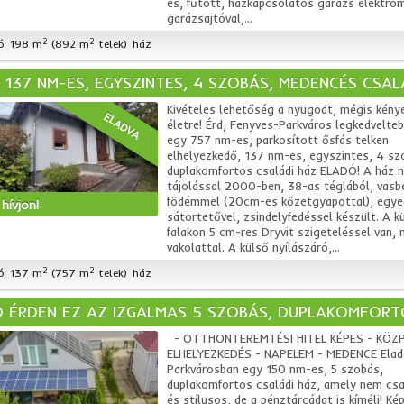
es, fűtött, házkapcsolatos garázs elektro
garázsajtóval,...
2
2
ó
198 m
(892 m
telek)
ház
 137 NM-ES, EGYSZINTES, 4 SZOBÁS, MEDENCÉS CSAL
Kivételes lehetőség a nyugodt, mégis kény
ELADVA
életre! Érd, Fenyves-Parkváros legkedvelteb
egy 757 nm-es, parkosított ősfás telken
elhelyezkedő, 137 nm-es, egyszintes, 4 sz
duplakomfortos családi ház ELADÓ! A ház n
tájolással 2000-ben, 38-as téglából, vasb
födémmel (20cm-es kőzetgyapottal), egye
hívjon!
sátortetővel, zsindelyfedéssel készült. A k
falakon 5 cm-res Dryvit szigeteléssel van,
vakolattal. A külső nyílászáró,...
2
2
ó
137 m
(757 m
telek)
ház
 ÉRDEN EZ AZ IZGALMAS 5 SZOBÁS, DUPLAKOMFORTO
- OTTHONTEREMTÉSI HITEL KÉPES - KÖZ
ELHELYEZKEDÉS - NAPELEM - MEDENCE Elad
Parkvárosban egy 150 nm-es, 5 szobás,
duplakomfortos családi ház, amely nem cs
és stílusos, de a pénztárcádat is kíméli! Kép