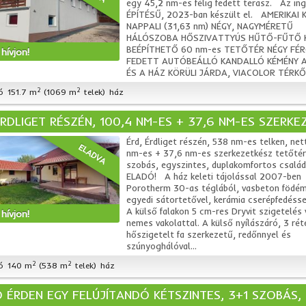
egy 45,2 nm-es félig fedett terasz. Az ing
ÉPÍTÉSŰ, 2023-ban készült el. AMERIKAI
NAPPALI (31,63 nm) NÉGY, NAGYMÉRETŰ
HÁLÓSZOBA HŐSZIVATTYÚS HŰTŐ-FŰTŐ 
BEÉPÍTHETŐ 60 nm-es TETŐTÉR NÉGY FÉR
hívjon!
FEDETT AUTÓBEÁLLÓ KANDALLÓ KÉMÉNY A
ÉS A HÁZ KÖRÜLI JÁRDA, VIACOLOR TÉRKŐV
2
2
ó
151.7 m
(1069 m
telek)
ház
ÉRDLIGET RÉSZÉN, 100,4 NM-ES + 37,6 NM-ES SZERKE
Érd, Érdliget részén, 538 nm-es telken, ne
ELADVA
nm-es + 37,6 nm-es szerkezetkész tetőtér
szobás, egyszintes, duplakomfortos család
ELADÓ! A ház keleti tájolással 2007-ben
Porotherm 30-as téglából, vasbeton födé
egyedi sátortetővel, kerámia cserépfedésse
A külső falakon 5 cm-res Dryvit szigetelés 
hívjon!
nemes vakolattal. A külső nyílászáró, 3 ré
hőszigetelt fa szerkezetű, redőnnyel és
szúnyoghálóval...
2
2
ó
140 m
(538 m
telek)
ház
 ÉRDEN EGY FELÚJÍTANDÓ KÉTSZINTES, 3+1 SZOBÁS,