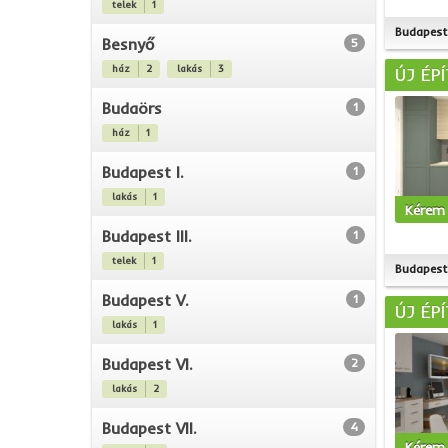
telek
1
Budapest 
Besnyő
5
ház
2
lakás
3
ÚJ ÉP
Budaörs
1
ház
1
Budapest I.
1
lakás
1
Kérem 
Budapest III.
1
telek
1
Budapest 
Budapest V.
1
ÚJ ÉP
lakás
1
Budapest VI.
2
lakás
2
Budapest VII.
4
Kérem 