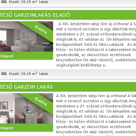
2
XIX.
Eladó
29.23 m
lakás
ÍTÉSŰ GARZONLAKÁS ELADÓ
A XIX. kerületben várja Önt új otthona! A l
ELADVA
már a tervező asztalon is úgy alkottuk me
mindenben a 21. század otthonkeresőinek i
elégítsék ki. Itt valóban az Ön kényelme va
középpontban! Zöld és Okos Lakások Az i
fűtés- és hűtés ellátásról a lakásonkénti h
gondoskodik, az okosotthon vezérlésnek
hívjon!
köszönhetően Ön akár távolról, mobiltelefo
segítségével beállíthatja a...
2
XIX.
Eladó
29.23 m
lakás
ÍTÉSŰ GARZON LAKÁS
A XIX. kerületben várja Önt új otthona! A la
ELADVA
már a tervező asztalon is úgy alkottuk me
mindenben a 21. század otthonkeresőinek i
elégítsék ki. Itt valóban az Ön kényelme va
középpontban! Zöld és Okos Lakások Az i
fűtés- és hűtés ellátásról a lakásonkénti h
gondoskodik, az okosotthon vezérlésnek
hívjon!
köszönhetően Ön akár távolról, mobiltelefo