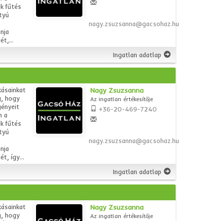
k fűtés
tyú
nagy.zsuzsanna@gacsohaz.hu
nja
t,...
Ingatlan adatlap
kásainkat
Nagy Zsuzsanna
g, hogy
Az ingatlan értékesítője
gényeit
+36-20-469-7240
n a
k fűtés
tyú
nagy.zsuzsanna@gacsohaz.hu
nja
t, így...
Ingatlan adatlap
kásainkat
Nagy Zsuzsanna
g, hogy
Az ingatlan értékesítője