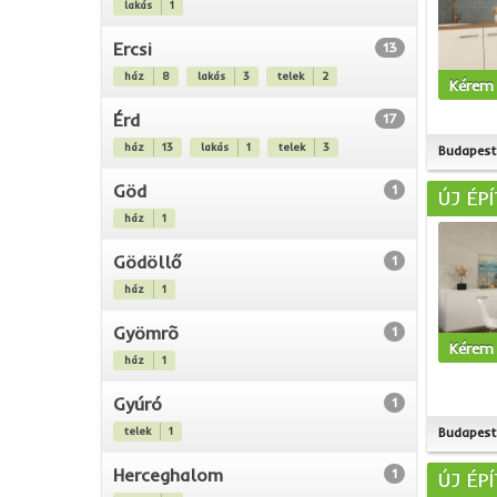
lakás
1
Ercsi
13
ház
8
lakás
3
telek
2
Kérem 
Érd
17
ház
13
lakás
1
telek
3
Budapest 
Göd
1
ÚJ ÉP
ház
1
Gödöllő
1
ház
1
Gyömrõ
1
Kérem 
ház
1
Gyúró
1
telek
1
Budapest 
Herceghalom
1
ÚJ ÉP