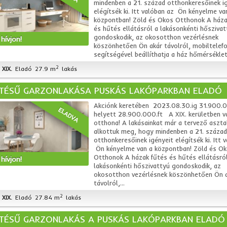
mindenben a 21. század otthonkeresőinek i
elégítsék ki. Itt valóban az Ön kényelme va
központban! Zöld és Okos Otthonok A háza
és hűtés ellátásról a lakásonkénti hőszivat
gondoskodik, az okosotthon vezérlésnek
hívjon!
köszönhetően Ön akár távolról, mobiltelefo
segítségével beállíthatja a ház hőmérsékleté
2
XIX.
Eladó
27.9 m
lakás
ÍTÉSŰ GARZONLAKÁSA PUSKÁS LAKÓPARKBAN ELADÓ
Akciónk keretében 2023.08.30.ig 31.900.0
ELADVA
helyett 28.900.000.ft A XIX. kerületben vá
otthona! A lakásainkat már a tervező aszta
alkottuk meg, hogy mindenben a 21. század
otthonkeresőinek igényeit elégítsék ki. Itt 
Ön kényelme van a központban! Zöld és O
Otthonok A házak fűtés és hűtés ellátásró
hívjon!
lakásonkénti hőszivattyú gondoskodik, az
okosotthon vezérlésnek köszönhetően Ön 
távolról,...
2
XIX.
Eladó
27.84 m
lakás
ÍTÉSŰ GARZONLAKÁS A PUSKÁS LAKÓPARKBAN ELADÓ