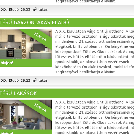
segítségével beállíthatja a kívánt...
2
XIX.
Eladó
29.23 m
lakás
ÍTÉSŰ GARZONLAKÁS ELADÓ
A XIX. kerületben várja Önt új otthona! A la
ELADVA
már a tervező asztalon is úgy alkottuk me
mindenben a 21. század otthonkeresőinek i
elégítsék ki. Itt valóban az Ön kényelme va
középpontban! Zöld és Okos Lakások Az in
fűtés- és hűtés ellátásról a lakásonkénti h
gondoskodik, az okosotthon vezérlésnek
hívjon!
köszönhetően Ön akár távolról, mobiltelefo
segítségével beállíthatja a kívánt...
2
XIX.
Eladó
29.23 m
lakás
ÍTÉSŰ LAKÁSOK
A XIX. kerületben várja Önt új otthona! A la
ELADVA
már a tervező asztalon is úgy alkottuk me
mindenben a 21. század otthonkeresőinek i
elégítsék ki. Itt valóban az Ön kényelme va
középpontban! Zöld és Okos Lakások Az in
fűtés- és hűtés ellátásról a lakásonkénti h
gondoskodik, az okosotthon vezérlésnek
hívjon!