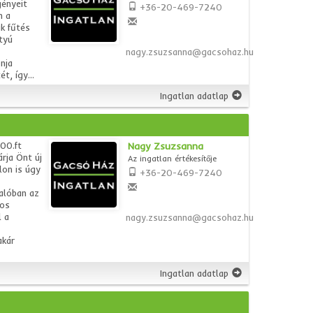
gényeit
+36-20-469-7240
n a
k fűtés
tyú
nagy.zsuzsanna@gacsohaz.hu
nja
t, így...
Ingatlan adatlap
00.ft
Nagy Zsuzsanna
rja Önt új
Az ingatlan értékesítője
lon is úgy
+36-20-469-7240
valóban az
kos
l a
nagy.zsuzsanna@gacsohaz.hu
akár
Ingatlan adatlap