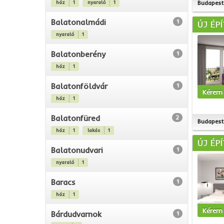
ház
1
nyaraló
1
Budapest 
Balatonalmádi
1
ÚJ ÉP
nyaraló
1
Balatonberény
1
ház
1
Balatonföldvár
1
Kérem 
ház
1
Balatonfüred
2
Budapest 
ház
1
lakás
1
ÚJ ÉP
Balatonudvari
1
nyaraló
1
Baracs
1
ház
1
Kérem 
Bárdudvarnok
1