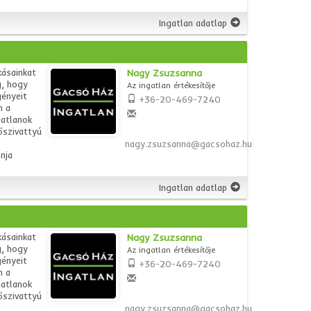
Ingatlan adatlap
kásainkat
Nagy Zsuzsanna
g, hogy
Az ingatlan értékesítője
gényeit
+36-20-469-7240
n a
gatlanok
őszivattyú
nagy.zsuzsanna@gacsohaz.hu
nja
Ingatlan adatlap
kásainkat
Nagy Zsuzsanna
g, hogy
Az ingatlan értékesítője
gényeit
+36-20-469-7240
n a
gatlanok
őszivattyú
nagy.zsuzsanna@gacsohaz.hu