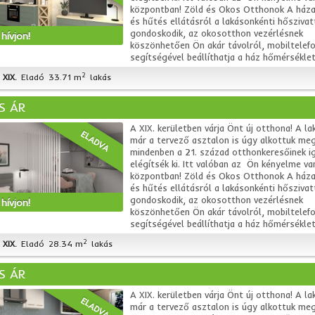
központban! Zöld és Okos Otthonok A háza
és hűtés ellátásról a lakásonkénti hőszivat
gondoskodik, az okosotthon vezérlésnek
hívjon!
köszönhetően Ön akár távolról, mobiltelefo
segítségével beállíthatja a ház hőmérsékleté
2
XIX.
Eladó
33.71 m
lakás
S ÁR
A XIX. kerületben várja Önt új otthona! A la
ELADVA
már a tervező asztalon is úgy alkottuk me
mindenben a 21. század otthonkeresőinek i
elégítsék ki. Itt valóban az Ön kényelme va
központban! Zöld és Okos Otthonok A háza
és hűtés ellátásról a lakásonkénti hőszivat
gondoskodik, az okosotthon vezérlésnek
hívjon!
köszönhetően Ön akár távolról, mobiltelefo
segítségével beállíthatja a ház hőmérsékleté
2
XIX.
Eladó
28.34 m
lakás
S ÁR
A XIX. kerületben várja Önt új otthona! A la
ELADVA
már a tervező asztalon is úgy alkottuk me