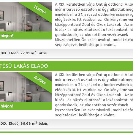
A XIX. kerületben várja Önt új otthona! A la
ELADVA
már a tervező asztalon is úgy alkottuk me
mindenben a 21. század otthonkeresőinek i
elégítsék ki. Itt valóban az Ön kényelme va
középpontban! Zöld és Okos Lakások Az i
fűtés- és hűtés ellátásról a lakásonkénti h
gondoskodik, az okosotthon vezérlésnek
hívjon!
köszönhetően Ön akár távolról, mobiltelefo
segítségével beállíthatja a kívánt...
2
XIX.
Eladó
27.91 m
lakás
ÍTÉSŰ LAKÁS ELADÓ
A XIX. kerületben várja Önt új otthona! A la
ELADVA
már a tervező asztalon is úgy alkottuk me
mindenben a 21. század otthonkeresőinek i
elégítsék ki. Itt valóban az Ön kényelme va
középpontban! Zöld és Okos Lakások Az i
fűtés- és hűtés ellátásról a lakásonkénti h
gondoskodik, az okosotthon vezérlésnek
hívjon!
köszönhetően Ön akár távolról, mobiltelefo
segítségével beállíthatja a kívánt...
2
XIX.
Eladó
36.63 m
lakás