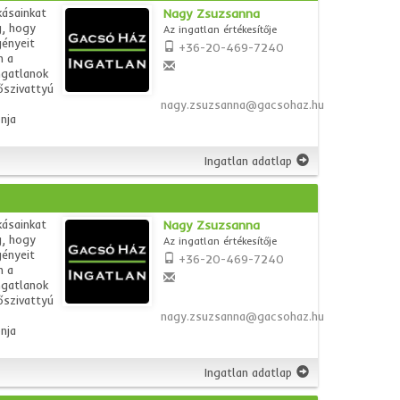
kásainkat
Nagy Zsuzsanna
g, hogy
Az ingatlan értékesítője
gényeit
+36-20-469-7240
n a
ngatlanok
őszivattyú
nagy.zsuzsanna@gacsohaz.hu
nja
Ingatlan adatlap
kásainkat
Nagy Zsuzsanna
g, hogy
Az ingatlan értékesítője
gényeit
+36-20-469-7240
n a
ngatlanok
őszivattyú
nagy.zsuzsanna@gacsohaz.hu
nja
Ingatlan adatlap