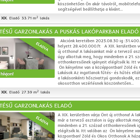
köszönhetően Ön akár távolról, mobiltelefo
segítségével beállíthatja a kívánt...
2
XIX.
Eladó
33.71 m
lakás
ÍTÉSŰ GARZONLAKÁS A PUSKÁS LAKÓPARKBAN ELADÓ
Akciónk keretében 2023.08.30 ig :31.400.
ELADVA
helyett 28.400.000.ft A XIX. kerületben v
új otthona! A lakásainkat már a tervező asz
úgy alkottuk meg, hogy mindenben a 21. sz
otthonkeresőinek igényeit elégítsék ki. Itt 
Ön kényelme van a középpontban! Zöld és
Lakások Az ingatlanok fűtés- és hűtés ellá
hívjon!
a lakásonkénti hőszivattyú gondoskodik, az
okosotthon vezérlésnek köszönhetően...
2
XIX.
Eladó
27.39 m
lakás
ÍTÉSŰ GARZONLAKÁS ELADÓ
A XIX. kerületben várja Önt új otthona! A la
ELADVA
már a tervező asztalon is úgy alkottuk me
mindenben a 21. század otthonkeresőinek i
elégítsék ki. Itt valóban az Ön kényelme va
központban! Zöld és Okos Otthonok A háza