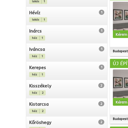
lakás
1
Hévíz
1
lakás
1
Inárcs
1
Kérem 
ház
1
Iváncsa
1
Budapest 
ház
1
ÚJ ÉP
Kerepes
1
ház
1
Kisszékely
2
ház
2
Kérem 
Kistarcsa
2
ház
2
Budapest 
Kőröshegy
2