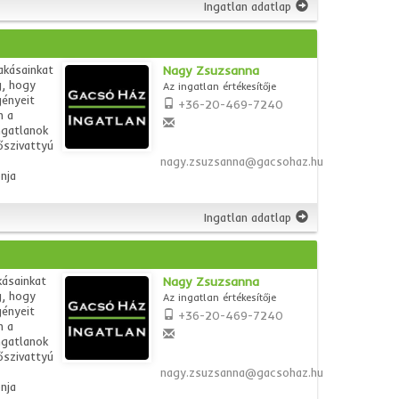
Ingatlan adatlap
akásainkat
Nagy Zsuzsanna
g, hogy
Az ingatlan értékesítője
gényeit
+36-20-469-7240
n a
ngatlanok
őszivattyú
nagy.zsuzsanna@gacsohaz.hu
nja
Ingatlan adatlap
kásainkat
Nagy Zsuzsanna
g, hogy
Az ingatlan értékesítője
gényeit
+36-20-469-7240
n a
ngatlanok
őszivattyú
nagy.zsuzsanna@gacsohaz.hu
nja