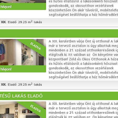
és hűtés ellátásról a lakásonkénti hőszivat
gondoskodik, az okosotthon vezérlésnek
hívjon!
köszönhetően Ön akár távolról, mobiltelefo
segítségével beállíthatja a ház hőmérsékleté
2
XIX.
Eladó
29.23 m
lakás
A XIX. kerületben várja Önt új otthona! A la
ELADVA
már a tervező asztalon is úgy alkottuk me
mindenben a 21. század otthonkeresőinek i
elégítsék ki. Itt valóban az Ön kényelme va
központban! Zöld és Okos Otthonok A háza
és hűtés ellátásról a lakásonkénti hőszivat
gondoskodik, az okosotthon vezérlésnek
hívjon!
köszönhetően Ön akár távolról, mobiltelefo
segítségével beállíthatja a ház hőmérsékleté
2
XIX.
Eladó
29.23 m
lakás
ÍTÉSŰ LAKÁS ELADÓ
A XIX. kerületben várja Önt új otthona! A la
ELADVA
már a tervező asztalon is úgy alkottuk me
mindenben a 21. század otthonkeresőinek i
elégítsék ki. Itt valóban az Ön kényelme va