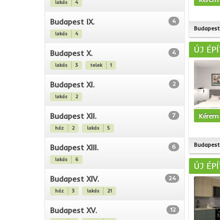
lakás
4
Budapest IX.
4
Budapest 
lakás
4
ÚJ ÉP
Budapest X.
4
lakás
3
telek
1
Budapest XI.
2
lakás
2
Budapest XII.
7
Kérem 
ház
2
lakás
5
Budapest 
Budapest XIII.
6
lakás
6
ÚJ ÉP
Budapest XIV.
24
ház
3
lakás
21
Budapest XV.
12