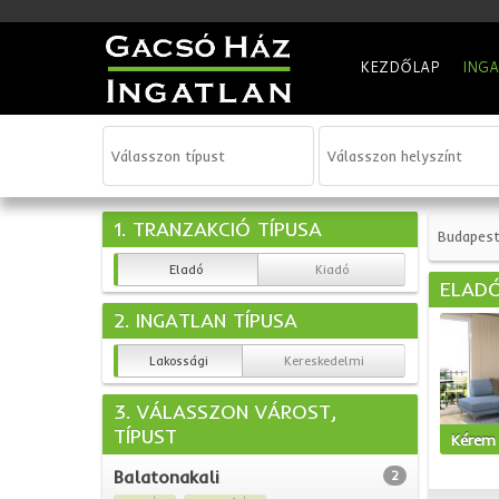
KEZDŐLAP
ING
1. TRANZAKCIÓ TÍPUSA
Budapest
Eladó
Kiadó
ELADÓ
2. INGATLAN TÍPUSA
Lakossági
Kereskedelmi
3. VÁLASSZON VÁROST,
TÍPUST
Kérem 
Balatonakali
2