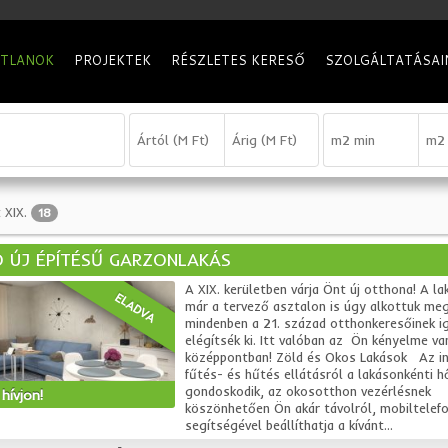
ATLANOK
PROJEKTEK
RÉSZLETES KERESŐ
SZOLGÁLTATÁSAI
 XIX.
18
 ÚJ ÉPÍTÉSŰ GARZONLAKÁS
A XIX. kerületben várja Önt új otthona! A la
ELADVA
már a tervező asztalon is úgy alkottuk me
mindenben a 21. század otthonkeresőinek i
elégítsék ki. Itt valóban az Ön kényelme va
középpontban! Zöld és Okos Lakások Az i
fűtés- és hűtés ellátásról a lakásonkénti h
gondoskodik, az okosotthon vezérlésnek
hívjon!
köszönhetően Ön akár távolról, mobiltelefo
segítségével beállíthatja a kívánt...