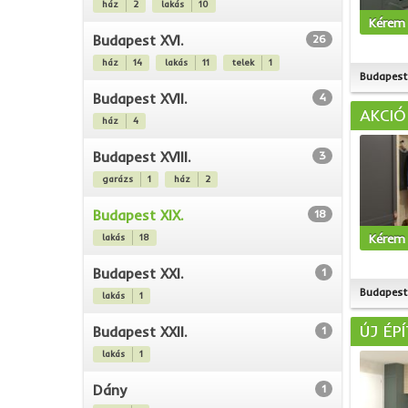
ház
2
lakás
10
Kérem 
Budapest XVI.
26
ház
14
lakás
11
telek
1
Budapest 
Budapest XVII.
4
AKCIÓ
ház
4
Budapest XVIII.
3
garázs
1
ház
2
Budapest XIX.
18
Kérem 
lakás
18
Budapest XXI.
1
Budapest 
lakás
1
ÚJ ÉP
Budapest XXII.
1
lakás
1
Dány
1