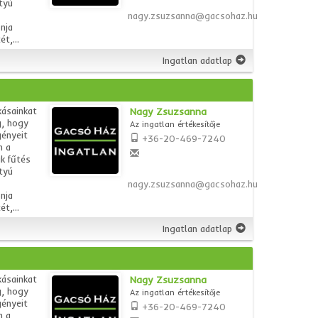
tyú
nagy.zsuzsanna@gacsohaz.hu
nja
t,...
Ingatlan adatlap
kásainkat
Nagy Zsuzsanna
g, hogy
Az ingatlan értékesítője
gényeit
+36-20-469-7240
n a
k fűtés
tyú
nagy.zsuzsanna@gacsohaz.hu
nja
t,...
Ingatlan adatlap
kásainkat
Nagy Zsuzsanna
g, hogy
Az ingatlan értékesítője
gényeit
+36-20-469-7240
n a