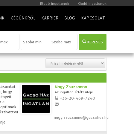
Eladó ingatlanok
Kiadó ingatlanok
NK
CÉGÜNKRŐL
KARRIER
BLOG
KAPCSOLAT
KERESÉS
kásainkat
Nagy Zsuzsanna
g, hogy
Az ingatlan értékesítője
gényeit
+36-20-469-7240
n a
ngatlanok
őszivattyú
nagy.zsuzsanna@gacsohaz.hu
nja