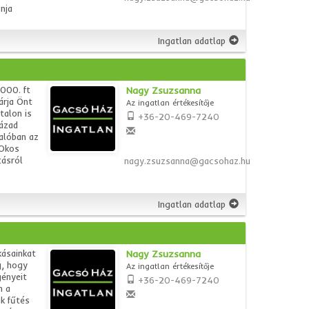
nja
Ingatlan adatlap
000. ft
Nagy Zsuzsanna
árja Önt
Az ingatlan értékesítője
talon is
+36-20-469-7240
ázad
valóban az
 Okos
tásról
nagy.zsuzsanna@gacsohaz.hu
Ingatlan adatlap
kásainkat
Nagy Zsuzsanna
g, hogy
Az ingatlan értékesítője
gényeit
+36-20-469-7240
n a
k fűtés