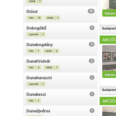
telek
1
Diósd
15
Kérem 
ház
14
telek
1
Dobogókő
1
Budapest 
nyaraló
1
AKCIÓ
Dunabogdány
3
ház
1
telek
2
Dunaföldvár
3
ház
2
lakás
1
Kérem 
Dunaharaszti
1
nyaraló
1
Budapest 
Dunakeszi
1
AKCIÓ
ház
1
Dunaújváros
1