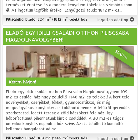
természet érintése és a modern kényelem tökéletes szimbiózisban
él. Az ingatlan legfőbb értékei: Lenyűgöző telek: 1812 m²-es...
2
2
Piliscsaba
Eladó
224 m
(1812 m
telek)
ház
Ingatlan adatlap
ELADÓ EGY IDILLI CSALÁDI OTTHON PILISCSABA
MAGDOLNAVÖLGYBEN!
ELADVA
Kérem hívjon!
Eladó egy idilli családi otthon Piliscsaba Magdolnavölgyben: 109
m2-es családi ház nagy zöldellő 1146 m2-es telekkel! A kert tele
növényekkel, cserjékkel, fákkal, gyümölcsfákkal, és még
magaságyásos konyhakert is található benne. A felülről gerendás
szerkezettel fedett terasz a zöld hátsókert fele néz, így
háborítatlanul pihenhetünk kint a családdal. A 30 m2-es tágas
amerikai konyhás nappali a ház szíve. Az itt található kandalló
kellemes hangulatot ad az...
2
2
Piliscsaba
Eladó
109 m
(1146 m
telek)
ház
Ingatlan adatlap