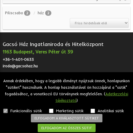
Piliscsaba
ház
2
2
Gacsó Ház Ingatlaniroda és Hitelközpont
1163 Budapest, Veres Péter út 39
+36-1-401-0633
iroda@gacsohaz.hu
Annak érdekében, hogy a legjobb élményt nyújtsuk önnek, honlapunkon
"sütiket" használunk. A honlap használatával ön hozzájárul a "sütik"
2026 © Gacsó Ház Ingatlaniroda és Hitelközpont - Eladó,
fogadásához, a vonatkozó EU törvénynek megfelelően. (
Adatkezelési
kiadó, bérbeadó ingatlanok.
tájékoztató
)
Adatkezelési tájékoztató
Funkcionális sütik
Marketing sütik
Analitikai sütik
ELFOGADOM A KIVÁLASZTOTT SÜTIKET
ELFOGADOM AZ ÖSSZES SÜTIT