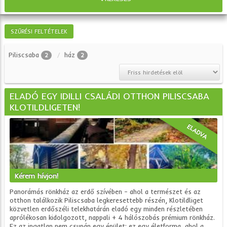
SZŰRÉSI FELTÉTELEK
Piliscsaba
ház
2
2
ELADÓ EGY IDILLI CSALÁDI OTTHON PILISCSABA
KLOTILDLIGETEN!
ELADVA
Kérem hívjon!
Panorámás rönkház az erdő szívében – ahol a természet és az
otthon találkozik Piliscsaba legkeresettebb részén, Klotildliget
közvetlen erdőszéli telekhatárán eladó egy minden részletében
aprólékosan kidolgozott, nappali + 4 hálószobás prémium rönkház.
Ez az ingatlan nem csupán egy épület: ez egy életforma, ahol a