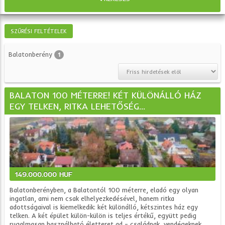
SZŰRÉSI FELTÉTELEK
Balatonberény
1
BALATON 100 MÉTERRE! KÉT KÜLÖNÁLLÓ HÁZ
EGY TELKEN, RITKA LEHETŐSÉG...
149.000.000 HUF
Balatonberényben, a Balatontól 100 méterre, eladó egy olyan
ingatlan, ami nem csak elhelyezkedésével, hanem ritka
adottságaival is kiemelkedik: két különálló, kétszintes ház egy
telken. A két épület külön-külön is teljes értékű, együtt pedig
rugalmasan használható életteret ad – családnak, vendégeknek