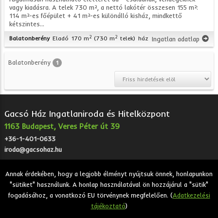
vagy kiadásra. A telek 730 m², a nettó lakótér összesen 155 m²:
114 m²-es főépület + 41 m²-es különálló kisház, mindkettő
kétszintes...
2
2
Balatonberény
Eladó
170 m
(730 m
telek)
ház
Ingatlan adatlap
Balatonberény
1
Gacsó Ház Ingatlaniroda és Hitelközpont
1163 Budapest, Veres Péter út 39
+36-1-401-0633
iroda@gacsohaz.hu
Annak érdekében, hogy a legjobb élményt nyújtsuk önnek, honlapunkon
"sütiket" használunk. A honlap használatával ön hozzájárul a "sütik"
2026 © Gacsó Ház Ingatlaniroda és Hitelközpont - Eladó,
fogadásához, a vonatkozó EU törvénynek megfelelően. (
Adatkezelési
kiadó, bérbeadó ingatlanok.
tájékoztató
)
Adatkezelési tájékoztató