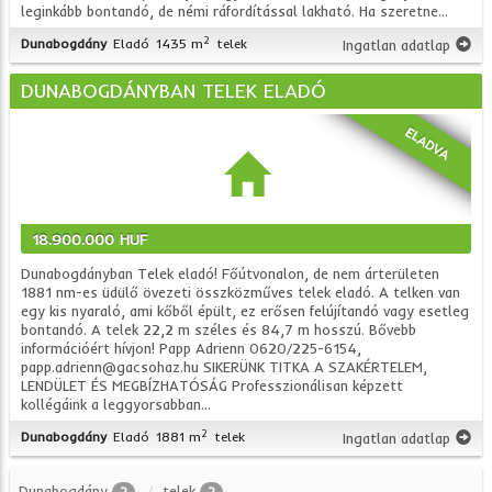
leginkább bontandó, de némi ráfordítással lakható. Ha szeretne...
2
Dunabogdány
Eladó
1435 m
telek
Ingatlan adatlap
DUNABOGDÁNYBAN TELEK ELADÓ
ELADVA
18.900.000 HUF
Dunabogdányban Telek eladó! Főútvonalon, de nem árterületen
1881 nm-es üdülő övezeti összközműves telek eladó. A telken van
egy kis nyaraló, ami kőből épült, ez erősen felújítandó vagy esetleg
bontandó. A telek 22,2 m széles és 84,7 m hosszú. Bővebb
információért hívjon! Papp Adrienn 0620/225-6154,
papp.adrienn@gacsohaz.hu SIKERÜNK TITKA A SZAKÉRTELEM,
LENDÜLET ÉS MEGBÍZHATÓSÁG Professzionálisan képzett
kollégáink a leggyorsabban...
2
Dunabogdány
Eladó
1881 m
telek
Ingatlan adatlap
Dunabogdány
telek
2
2