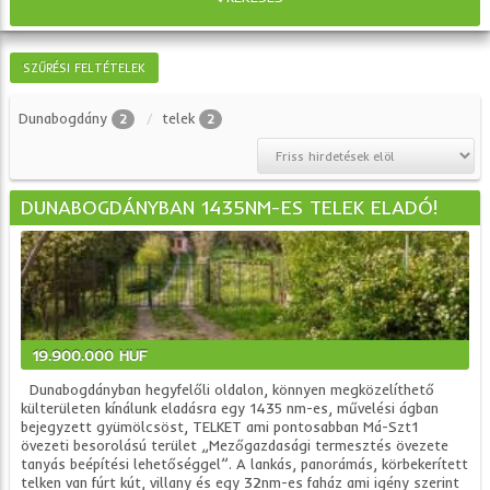
SZŰRÉSI FELTÉTELEK
Dunabogdány
telek
2
2
DUNABOGDÁNYBAN 1435NM-ES TELEK ELADÓ!
19.900.000 HUF
Dunabogdányban hegyfelőli oldalon, könnyen megközelíthető
külterületen kínálunk eladásra egy 1435 nm-es, művelési ágban
bejegyzett gyümölcsöst, TELKET ami pontosabban Má-Szt1
övezeti besorolású terület „Mezőgazdasági termesztés övezete
tanyás beépítési lehetőséggel”. A lankás, panorámás, körbekerített
telken van fúrt kút, villany és egy 32nm-es faház ami igény szerint