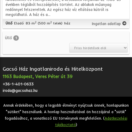
években téglából hozzáépítés történt. Az ablakok műanyag
redőnnyel felszereltek. Az egész ház víz ellátása kútról is
megoldható. A ház és a...
2
2
Üllő
Eladó
83 m
(500 m
telek)
ház
Ingatlan adatlap
Üllő
1
Gacsó Ház Ingatlaniroda és Hitelközpont
1163 Budapest, Veres Péter út 39
+36-1-401-0633
iroda@gacsohaz.hu
Annak érdekében, hogy a legjobb élményt nyújtsuk önnek, honlapunkon
"sütiket" használunk. A honlap használatával ön hozzájárul a "sütik"
2026 © Gacsó Ház Ingatlaniroda és Hitelközpont - Eladó,
fogadásához, a vonatkozó EU törvénynek megfelelően. (
Adatkezelési
kiadó, bérbeadó ingatlanok.
tájékoztató
)
Adatkezelési tájékoztató