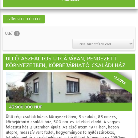
SZŰRÉSI FELTÉTELEK
Üllő
1
ÜLLŐ ASZFALTOS UTCÁJÁBAN, RENDEZETT
KÖRNYEZETBEN, KÖRBEJÁRHATÓ CSALÁDI HÁZ
ELADVA
43.900.000 HUF
Üllő régi családi házas környezetében, 3 szobás, 83 nm-es,
körbejárható családi ház, 500 nm-es telekkel eladó. A vegyes
falazatú ház 2 ütemben épült. Az első ütem 1971-ben, beton
alapra, masszív vert fallal, hagyományos fa nyílászárokkal,
fafödémmel és cserépfedéssel, a későbbiek folyamán az 1980-as