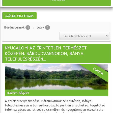
SZŰRÉSI FELTÉTELEK
Bárdudvarnok
telek
1
1
NYUGALOM AZ ÉRINTETLEN TERMÉSZET
KÖZEPÉN: BÁRDUDVARNOKON, BÁNYA
TELEPÜLÉSRÉSZÉN...
ELADVA
Kérem hívjon!
A telek elhelyezkedése: Bárdudvarnok településen, Bánya
településrészen a Bánya-horgásztó partján a leghátsó, legutolsó
telek az utcában. Itt teljes csendben és nyugalomban élvezheti a