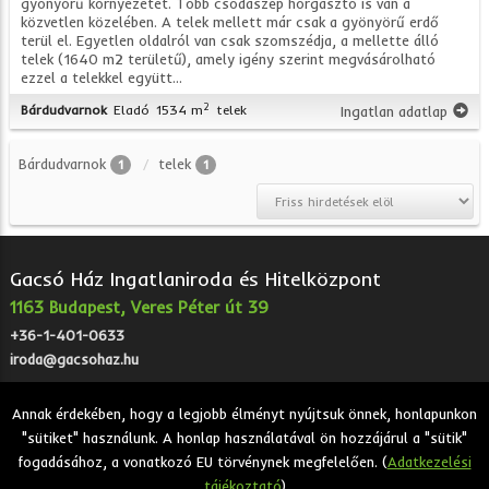
gyönyörű környezetet. Több csodaszép horgásztó is van a
közvetlen közelében. A telek mellett már csak a gyönyörű erdő
terül el. Egyetlen oldalról van csak szomszédja, a mellette álló
telek (1640 m2 területű), amely igény szerint megvásárolható
ezzel a telekkel együtt...
2
Bárdudvarnok
Eladó
1534 m
telek
Ingatlan adatlap
Bárdudvarnok
telek
1
1
Gacsó Ház Ingatlaniroda és Hitelközpont
1163 Budapest, Veres Péter út 39
+36-1-401-0633
iroda@gacsohaz.hu
Annak érdekében, hogy a legjobb élményt nyújtsuk önnek, honlapunkon
"sütiket" használunk. A honlap használatával ön hozzájárul a "sütik"
2026 © Gacsó Ház Ingatlaniroda és Hitelközpont - Eladó,
fogadásához, a vonatkozó EU törvénynek megfelelően. (
Adatkezelési
kiadó, bérbeadó ingatlanok.
tájékoztató
)