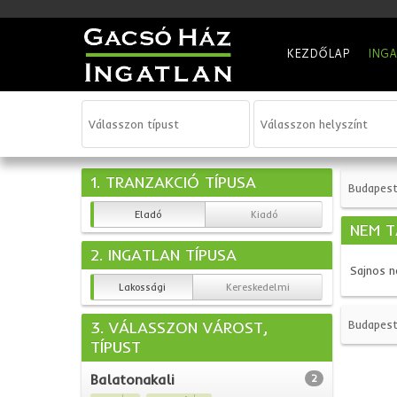
KEZDŐLAP
ING
1. TRANZAKCIÓ TÍPUSA
Budapest 
Eladó
Kiadó
NEM T
2. INGATLAN TÍPUSA
Sajnos n
Lakossági
Kereskedelmi
3. VÁLASSZON VÁROST,
Budapest 
TÍPUST
Balatonakali
2