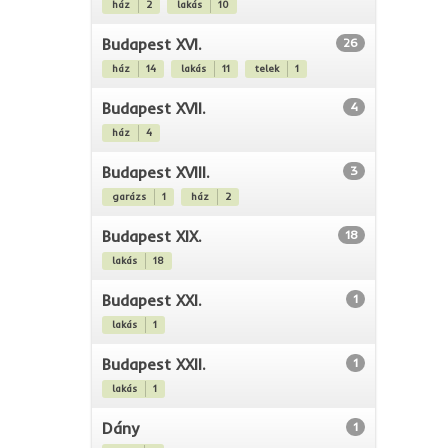
ház
2
lakás
10
Budapest XVI.
26
ház
14
lakás
11
telek
1
Budapest XVII.
4
ház
4
Budapest XVIII.
3
garázs
1
ház
2
Budapest XIX.
18
lakás
18
Budapest XXI.
1
lakás
1
Budapest XXII.
1
lakás
1
Dány
1