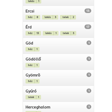
lakás
1
Ercsi
13
ház
8
lakás
3
telek
2
Érd
17
ház
13
lakás
1
telek
3
Göd
1
ház
1
Gödöllő
1
ház
1
Gyömrõ
1
ház
1
Gyúró
1
telek
1
Herceghalom
1