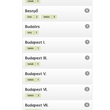
telek
1
Besnyő
5
ház
2
lakás
3
Budaörs
1
ház
1
Budapest I.
1
lakás
1
Budapest III.
1
telek
1
Budapest V.
1
lakás
1
Budapest VI.
2
lakás
2
Budapest VII.
4