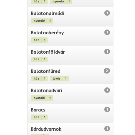
ház
1
nyaraló
1
Balatonalmádi
1
nyaraló
1
Balatonberény
1
ház
1
Balatonföldvár
1
ház
1
Balatonfüred
2
ház
1
lakás
1
Balatonudvari
1
nyaraló
1
Baracs
1
ház
1
Bárdudvarnok
1