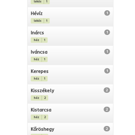
lakás
1
Hévíz
1
lakás
1
Inárcs
1
ház
1
Iváncsa
1
ház
1
Kerepes
1
ház
1
Kisszékely
2
ház
2
Kistarcsa
2
ház
2
Kőröshegy
2