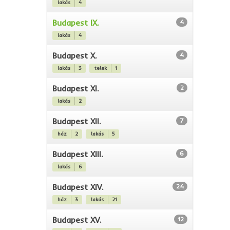
lakás
4
Budapest IX.
4
lakás
4
Budapest X.
4
lakás
3
telek
1
Budapest XI.
2
lakás
2
Budapest XII.
7
ház
2
lakás
5
Budapest XIII.
6
lakás
6
Budapest XIV.
24
ház
3
lakás
21
Budapest XV.
12