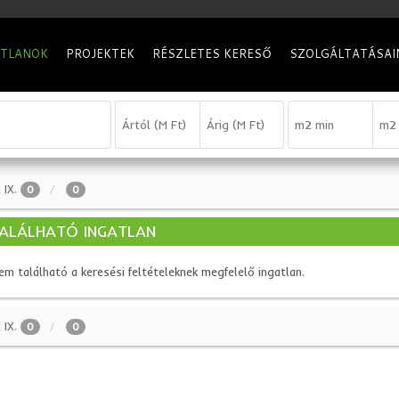
ATLANOK
PROJEKTEK
RÉSZLETES KERESŐ
SZOLGÁLTATÁSAI
IX.
0
0
ALÁLHATÓ INGATLAN
em található a keresési feltételeknek megfelelő ingatlan.
IX.
0
0