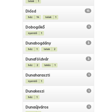
telek
1
Diósd
15
ház
14
telek
1
Dobogókő
1
nyaraló
1
Dunabogdány
3
ház
1
telek
2
Dunaföldvár
3
ház
2
lakás
1
Dunaharaszti
1
nyaraló
1
Dunakeszi
1
ház
1
Dunaújváros
1