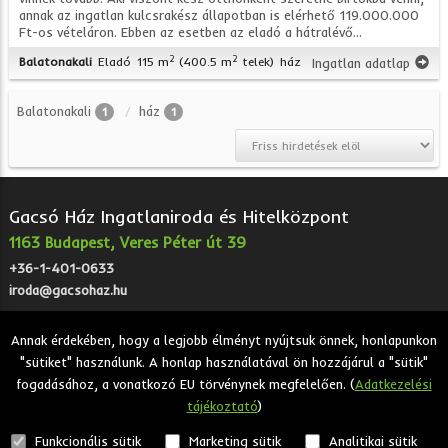
annak az ingatlan kulcsrakész állapotban is elérhető 119.000.000
Ft-os vételáron. Ebben az esetben az eladó a hátralévő...
2
2
Balatonakali
Eladó
115 m
(400.5 m
telek)
ház
Ingatlan adatlap
Balatonakali
ház
1
1
Gacsó Ház Ingatlaniroda és Hitelközpont
1163 Budapest, Veres Péter út 39
+36-1-401-0633
iroda@gacsohaz.hu
Annak érdekében, hogy a legjobb élményt nyújtsuk önnek, honlapunkon
"sütiket" használunk. A honlap használatával ön hozzájárul a "sütik"
2026 © Gacsó Ház Ingatlaniroda és Hitelközpont - Eladó,
fogadásához, a vonatkozó EU törvénynek megfelelően. (
Adatkezelési
kiadó, bérbeadó ingatlanok.
tájékoztató
)
Adatkezelési tájékoztató
Funkcionális sütik
Marketing sütik
Analitikai sütik