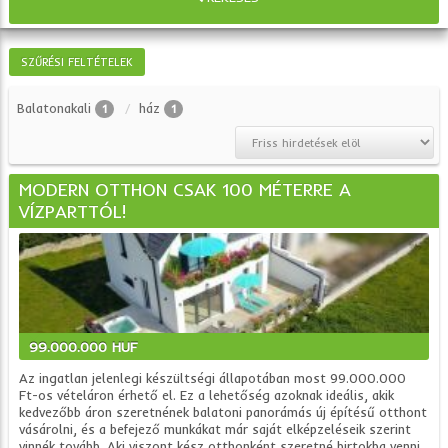
SZŰRÉSI FELTÉTELEK
Balatonakali
ház
1
1
MODERN OTTHON CSAK 100 MÉTERRE A
VÍZPARTTÓL!
99.000.000 HUF
Az ingatlan jelenlegi készültségi állapotában most 99.000.000
Ft-os vételáron érhető el. Ez a lehetőség azoknak ideális, akik
kedvezőbb áron szeretnének balatoni panorámás új építésű otthont
vásárolni, és a befejező munkákat már saját elképzeléseik szerint
vinnék tovább. Aki viszont kész otthonként szeretné birtokba venni,